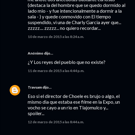
(destaca la del hombre que se quedo dormido al
lado mio - y fue intencionalmente a dormir a la
sala - ) y quede conmovido con El tiempo
suspendido, vi una de Charly Garcia ayer que...
zzzzz.... zzzzz... no quiero recordar...
10 de marzo de 2015 a las 8:24 a.m.
Anónimo dijo…
¿Y Los reyes del pueblo que no existe?
11 de marzo de 2015 a las 4:44 p.m.
Travsam
dijo…
Eso si el director de Choele es brujo o algo, el
mismo dia que estaba ese filme en la Expo, un
vocho se cayo a un rio en Tlajomulco y...
spoiler...
12 de marzo de 2015 a las 8:44 a.m.