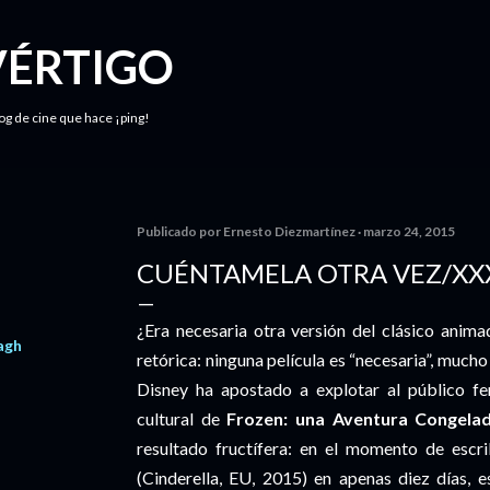
Ir al contenido principal
VÉRTIGO
log de cine que hace ¡ping!
Publicado por
Ernesto Diezmartínez
marzo 24, 2015
CUÉNTAMELA OTRA VEZ/XXX
¿Era necesaria otra versión del clásico anim
agh
retórica: ninguna película es “necesaria”, much
Disney ha apostado a explotar al público fe
cultural de
Frozen: una Aventura Congela
resultado fructífera: en el momento de escri
(Cinderella, EU, 2015) en apenas diez días, 