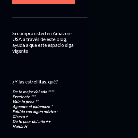
Si compra usted en Amazon-
USA a través de este blog,
ayuda a que este espacio siga
vigente
¿Y las estrellitas, qué?
De lo mejor del año
****
Excelente
***
Vale la pena
**
Aguanta el palomazo
*
Fallida con algún mérito
-
Churro
+
De lo peor del año
++
Huída
H