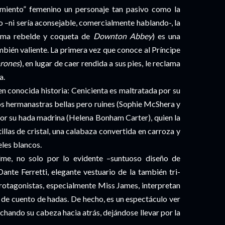
miento” femenino un personaje tan pasivo como la
o –ni sería aconsejable, comercialmente hablando-, la
prima rebelde y coqueta de
Downton Abbey
) es una
mbién valiente. La primera vez que conoce al Príncipe
rones
), en lugar de caer rendida a sus pies, le reclama
a.
en conocida historia: Cenicienta es maltratada por su
os hermanastras bellas pero ruines (Sophie McShera y
por su hada madrina (Helena Bonham Carter), quien la
illas de cristal, una calabaza convertida en carroza y
les blancos.
lme, no solo por lo evidente –suntuoso diseño de
nte Ferretti, elegante vestuario de la también tri-
rotagonistas, especialmente Miss James, interpretan
 de cuento de hadas. De hecho, es un espectáculo ver
echando su cabeza hacia atrás, dejándose llevar por la