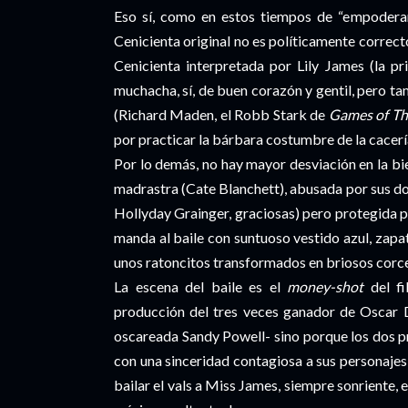
Eso sí, como en estos tiempos de “empodera
Cenicienta original no es políticamente correct
Cenicienta interpretada por Lily James (la 
muchacha, sí, de buen corazón y gentil, pero ta
(Richard Maden, el Robb Stark de
Games of Th
por practicar la bárbara costumbre de la cacerí
Por lo demás, no hay mayor desviación en la bi
madrastra (Cate Blanchett), abusada por sus d
Hollyday Grainger, graciosas) pero protegida 
manda al baile con suntuoso vestido azul, zapat
unos ratoncitos transformados en briosos corce
La escena del baile es el
money-shot
del fi
producción del tres veces ganador de Oscar Da
oscareada Sandy Powell- sino porque los dos p
con una sinceridad contagiosa a sus personajes
bailar el vals a Miss James, siempre sonriente, 