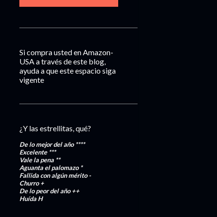
Si compra usted en Amazon-
USA a través de este blog,
ayuda a que este espacio siga
vigente
¿Y las estrellitas, qué?
De lo mejor del año
****
Excelente
***
Vale la pena
**
Aguanta el palomazo
*
Fallida con algún mérito
-
Churro
+
De lo peor del año
++
Huída
H