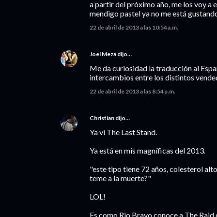
a partir del próximo año, me los voy a 
mendigo pastel ya no me está gustando
22 de abril de 2013 a las 10:54 a.m.
Joel Meza
dijo…
Me da curiosidad la traducción al Espa
intercambios entre los distintos vend
22 de abril de 2013 a las 8:54 p.m.
Christian
dijo…
Ya vi The Last Stand.
Ya está en mis magníficas del 2013.
"este tipo tiene 72 años, colesterol al
teme a la muerte?"
LOL!
Es como Rio Bravo conoce a The Raid 