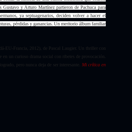
es Gustavo y Arturo Martínez partieron de Pachuca para
hermanos, ya septuagenarios, deciden volver a hacer el
turas, pérdidas y ganancias. Un meritorio álbum familiar
á-EU-Francia, 2012), de Pascal Laugier. Un thriller con
e en un curioso drama social con ribetes de provocación.
logrado, pero nunca deja de ser interesante.
Mi crítica en