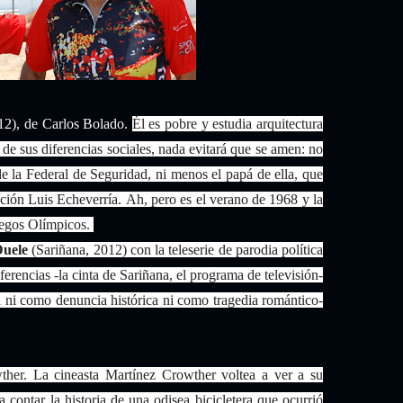
12), de Carlos Bolado.
Él es pobre y estudia arquitectura
de sus diferencias sociales, nada evitará que se amen: no
de la Federal de Seguridad, ni menos el papá de ella, que
ación Luis Echeverría.
Ah, pero es el verano de 1968 y la
Juegos Olímpicos.
Duele
(Sariñana, 2012) con la teleserie de parodia política
ferencias -la cinta de Sariñana, el programa de televisión-
a ni como denuncia histórica ni como tragedia romántico-
her. La cineasta Martínez Crowther voltea a ver a su
a contar la historia de una odisea bicicletera que ocurrió