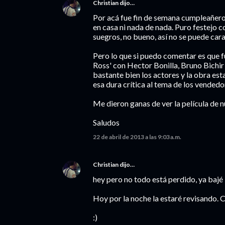
Christian
dijo…
Por acá fue fin de semana cumpleañero as
en casa ni nada de nada. Puro festejo c
suegros, no bueno, así no se puede caray
Pero lo que si puedo comentar es que fu
Ross' con Hector Bonilla, Bruno Bichir
bastante bien los actores y la obra es
esa dura crítica al tema de los vendedo
Me dieron ganas de ver la película de n
Saludos
22 de abril de 2013 a las 9:03 a.m.
Christian
dijo…
hey pero no todo está perdido, ya bajé
Hoy por la noche la estaré revisando.
:)