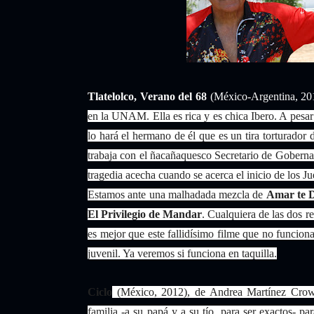
Tlatelolco, Verano del 68
(México-Argentina, 20
en la UNAM. Ella es rica y es chica Ibero. A pesar 
lo hará el hermano de él que es un tira torturador 
trabaja con el ñacañaquesco Secretario de Gobern
tragedia acecha cuando se acerca el inicio de los 
Estamos ante una malhadada mezcla de
Amar te 
El Privilegio de Mandar
. Cualquiera de las dos re
es mejor que este fallidísimo filme que no funcion
juvenil. Ya veremos si funciona en taquilla.
Ciclo
(México, 2012), de Andrea Martínez Crowt
familia -a su papá y a su tío, para ser exactos- par