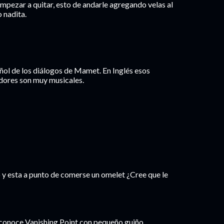
empezar a quitar, esto de andarle agregando velas al
 nadita.
ñol de los diálogos de Mamet. En Inglés esos
edores son muy musicales.
to y esta a punto de comerse un omelet ¿Cree que le
conoce Vanishing Point con pequeño guiño