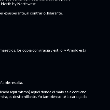
a North by Northwest.
 exasperante, al contrario, hilarante.
maestros, los copia con gracia y estilo, y Arnold está
añable resulta.
icada aquí mismo) aquel donde el malo sale corrieno
mira, es desternillante. Yo también solté la carcajada