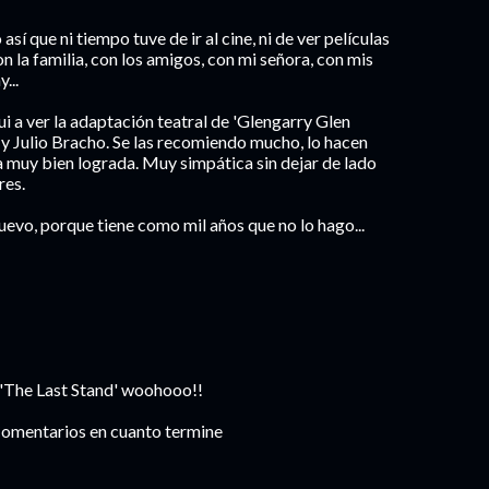
í que ni tiempo tuve de ir al cine, ni de ver películas
on la familia, con los amigos, con mi señora, con mis
...
i a ver la adaptación teatral de 'Glengarry Glen
 y Julio Bracho. Se las recomiendo mucho, lo hacen
ta muy bien lograda. Muy simpática sin dejar de lado
res.
uevo, porque tiene como mil años que no lo hago...
 'The Last Stand' woohooo!!
 Comentarios en cuanto termine