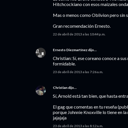
Hitchcockiano con esos maizales ond
Mas o menos como Oblivion pero sin ser
Gran recomendación Ernesto.
22 de abril de 2013 a las 10:44 p.m.
Ernesto Diezmartínez
dijo…
Christian: Sí, ese coreano conoce a sus 
formidable.
23 de abril de 2013 a las 7:26 a.m.
Christian
dijo…
Sí, Arnold está tan bien, que hasta entr
El gag que comentas en tu reseña (publ
porque Johnnie Knoxville lo tiene en la 
jajajaja
23 de abril de 2013 a las 8:12 a.m.