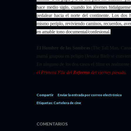
hace medio siglo, cuando los jóvenes hidalguens
pedalear hacia el norte del continente. Los dos 
mismo periplo, reviviendo caminos, recuerdos, aven
en amable tono documental/confesional.
El Hombre de las Sombras
(The Tall Man, Canad
mamá guapota en peligro (Jessica Biel) se conviert
En ninguno de los dos casos el filme es realmente 
el Primera Fila del
Reforma
del viernes pasado.
Compartir
Enviar la entrada por correo electrónico
Etiquetas:
Cartelera de cine
COMENTARIOS