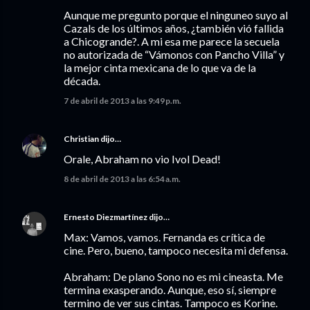
Aunque me pregunto porque el ninguneo suyo al
Cazals de los últimos años, ¿también vió fallida
a Chicogrande?. A mi esa me parece la secuela
no autorizada de “Vámonos con Pancho Villa” y
la mejor cinta mexicana de lo que va de la
década.
7 de abril de 2013 a las 9:49 p.m.
Christian
dijo…
Orale, Abraham no vio Ivol Dead!
8 de abril de 2013 a las 6:54 a.m.
Ernesto Diezmartínez
dijo…
Max: Vamos, vamos. Fernanda es crítica de
cine. Pero, bueno, tampoco necesita mi defensa.
Abraham: De plano Sono no es mi cineasta. Me
termina exasperando. Aunque, eso sí, siempre
termino de ver sus cintas. Tampoco es Korine.