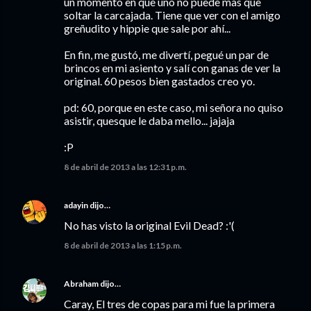
un momento en que uno no puede mas que
soltar la carcajada. Tiene que ver con el amigo
greñudito y hippie que sale por ahí...
En fin, me gustó, me divertí, pegué un par de
brincos en mi asiento y salí con ganas de ver la
original. 60 pesos bien gastados creo yo.
pd: 60, porque en este caso, mi señora no quiso
asistir, quesque le daba mello... jajaja
:P
8 de abril de 2013 a las 12:31 p.m.
adayin
dijo…
No has visto la original Evil Dead? :'(
8 de abril de 2013 a las 1:15 p.m.
Abraham
dijo…
Caray, El tres de copas para mi fue la primera