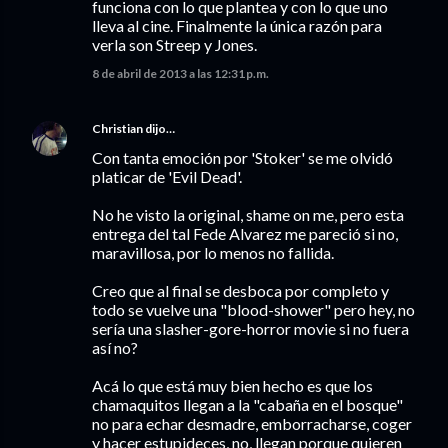
funciona con lo que plantea y con lo que uno
lleva al cine. Finalmente la única razón para
verla son Streep y Jones.
8 de abril de 2013 a las 12:31 p.m.
Christian
dijo…
Con tanta emoción por 'Stoker' se me olvidó
platicar de 'Evil Dead'.
No he visto la original, shame on me, pero esta
entrega del tal Fede Alvarez me pareció si no,
maravillosa, por lo menos no fallida.
Creo que al final se desboca por completo y
todo se vuelve una "blood-shower" pero hey, no
sería una slasher-gore-horror movie si no fuera
así no?
Acá lo que está muy bien hecho es que los
chamaquitos llegan a la "cabaña en el bosque"
no para echar desmadre, emborracharse, coger
y hacer estupideces, no, llegan porque quieren