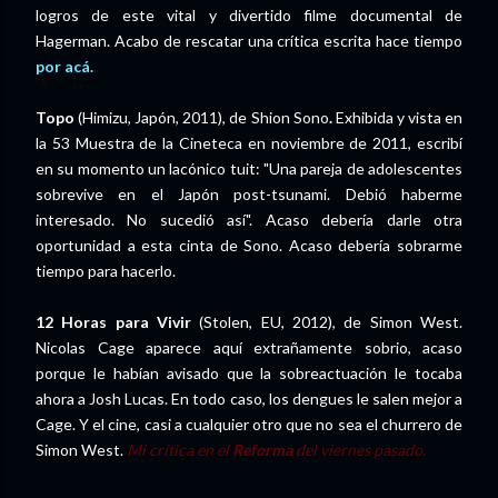
logros de este vital y divertido filme documental de
Hagerman. Acabo de rescatar una crítica escrita hace tiempo
por acá.
Topo
(Himizu, Japón, 2011), de Shion Sono
.
Exhibida y vista en
la 53 Muestra de la Cineteca en noviembre de 2011, escribí
en su momento un lacónico tuit: "Una pareja de adolescentes
sobrevive en el Japón post-tsunami. Debió haberme
interesado. No sucedió así". Acaso debería darle otra
oportunidad a esta cinta de Sono. Acaso debería sobrarme
tiempo para hacerlo.
12 Horas para Vivir
(Stolen, EU, 2012), de Simon West.
Nicolas Cage aparece aquí extrañamente sobrio, acaso
porque le habían avisado que la sobreactuación le tocaba
ahora a Josh Lucas. En todo caso, los dengues le salen mejor a
Cage. Y el cine, casi a cualquier otro que no sea el churrero de
Simon West.
Mi crítica en el
Reforma
del viernes pasado.