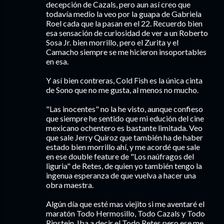
decepción de Cazals, pero aun así creo que
todavía medio la veo por la guapa de Gabriela
Roel cada que la pasan en el 22. Recuerdo bien
esa sensación de curiosidad de ver a un Roberto
Sosa Jr. bien morrillo, pero el Zurita y el
Camacho siempre se me hicieron insoportables
en esa.
Y así bien contreras, Cold Fish es la única cinta
de Sono que no me gusta, al menos no mucho.
"Las inocentes" no la he visto, aunque confieso
que siempre he sentido que mi edución del cine
mexicano ochentero es bastante limitada. Veo
que sale Jerry Quiroz que también ha de haber
estado bien morrillo ahí, y me acordé que sale
en ese double feature de "Los naúfragos del
liguria" de Retes, de quien yo también tengo la
ingenua esperanza de que vuelva a hacer una
obra maestra.
Algún día que esté mas viejito si me aventaré el
maratón Todo Hermosillo, Todo Cazals y Todo
Ripstein. Iba a decir el Todo Retes pero ese me