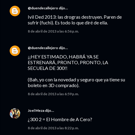
@duendecallejero
dijo…
Ivil Ded 2013: las drogras destruyen. Paren de
sufrir (fuchi). Es todo lo que diré de ella.
8 de abril de 2013 a las 6:56 p.m.
@duendecallejero
dijo…
¡¡HEY ESTIMADO, HABRÁ YA SE
ESTRENARÁ, PRONTO, PRONTO, LA
SECUELA DE 300!!
(Bah, yo con la novedad y seguro que ya tiene su
boleto en 3D comprado).
8 de abril de 2013 a las 6:59 p.m.
Joel Meza
dijo…
¿300 2 = El Hombre de A Cero?
8 de abril de 2013 a las 8:22 p.m.