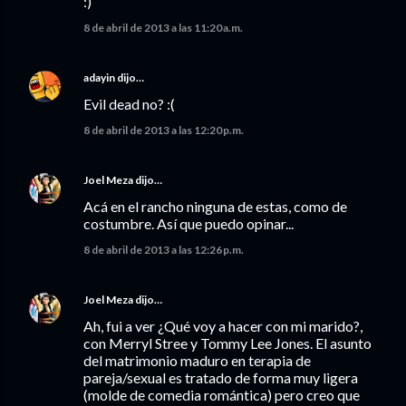
:)
8 de abril de 2013 a las 11:20 a.m.
adayin
dijo…
Evil dead no? :(
8 de abril de 2013 a las 12:20 p.m.
Joel Meza
dijo…
Acá en el rancho ninguna de estas, como de
costumbre. Así que puedo opinar...
8 de abril de 2013 a las 12:26 p.m.
Joel Meza
dijo…
Ah, fui a ver ¿Qué voy a hacer con mi marido?,
con Merryl Stree y Tommy Lee Jones. El asunto
del matrimonio maduro en terapia de
pareja/sexual es tratado de forma muy ligera
(molde de comedia romántica) pero creo que