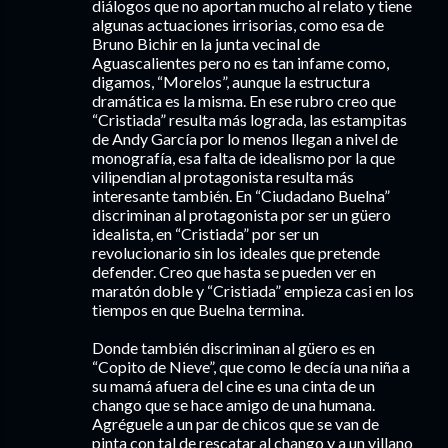
diálogos que no aportan mucho al relato y tiene
algunas actuaciones irrisorias, como esa de
Bruno Bichir en la junta vecinal de
Aguascalientes pero no es tan infame como,
digamos, “Morelos”, aunque la estructura
dramática es la misma. En ese rubro creo que
“Cristiada” resulta más lograda, las estampitas
de Andy García por lo menos llegan a nivel de
monografía, esa falta de idealismo por la que
vilipendian al protagonista resulta más
interesante también. En “Ciudadano Buelna”
discriminan al protagonista por ser un güero
idealista, en “Cristiada” por ser un
revolucionario sin los ideales que pretende
defender. Creo que hasta se pueden ver en
maratón doble y “Cristiada” empieza casi en los
tiempos en que Buelna termina.
Donde también discriminan al güero es en
“Copito de Nieve”, que como le decía una niña a
su mamá afuera del cine es una cinta de un
chango que se hace amigo de una humana.
Agréguele a un par de chicos que se van de
pinta con tal de rescatar al chango y a un villano