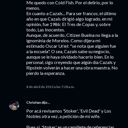
Me quedo con Cold Fish. Por el delirio, por lo
menos.
En cuanto a Cazals... Para ser francos, el último
año en que Cazals dirigió algo logrado, en mi
opinión, fue 1986: El Tres de Copas y, sobre
todo, Las Inocentes.
Aunque, de acuerdo, Citizen Buelna no llega a la
ignominia de Morelos. Como dijera mi
estimado Oscar Uriel: "se nota que alguien fue
a la escuela". O sea, Cazals sabe su negocio,
aunque se le haya olvidado hacerlo bien. En lo
personal, sigo creyendo que algún día Cazals y
Ripstein volverán a hacer una obra maestra. No
pierdo la esperanza.
8 de abril de 2013 a las 7:28 a.m.
Christian
dijo…
Por acá revisamos 'Stoker', 'Evil Dead' y Los
Nobles otra vez, a petición de mi wife.
Pues si, 'Stoker' es un ramillete de referencias