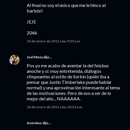
Al final no soy el único que me le hinco al
barbón!
JEJE
2046
14 de enero de 2011 a las 9:25 a.m.
Joel Meza
dijo…
Pos yo me acabo de aventar la del feisbuc
anoche y sí: muy entretenida, diálogos
chispeantes al estilo de Sorkin (quién iba a
pensar que Justin Timberlake puede hablar
normal) y una aproximación interesante al tema
de las motivaciones. Pero de eso a ser de lo
mejor del año... NAAAAAA.
14 de enero de 2011 a las 10:21 a.m.
Anónimo dijo…