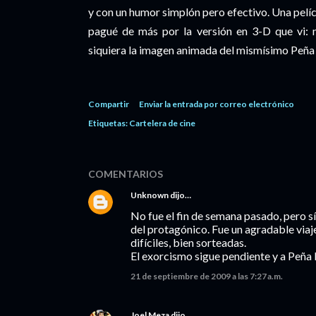
y con un humor simplón pero efectivo. Una pelíc
pagué de más por la versión en 3-D que vi: n
siquiera la imagen animada del mismísimo Peña
Compartir
Enviar la entrada por correo electrónico
Etiquetas:
Cartelera de cine
COMENTARIOS
Unknown
dijo…
No fue el fin de semana pasado, pero sí
del protagónico. Fue un agradable viaje
difíciles, bien sorteadas.
El exorcismo sigue pendiente y a Peña 
21 de septiembre de 2009 a las 7:27 a.m.
Joel Meza
dijo…