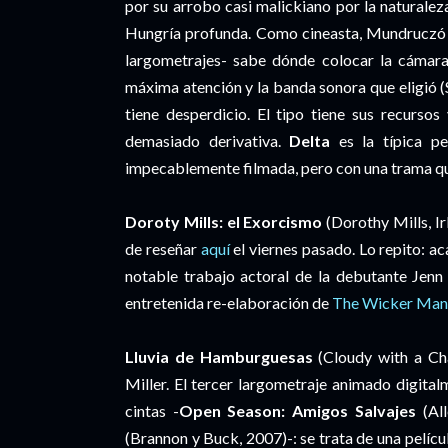
por su arrobo casi malickiano por la naturale
Hungría profunda. Como cineasta, Mundruczó -
largometrajes- sabe dónde colocar la cámara
máxima atención y la banda sonora que eligió (
tiene desperdicio. El tipo tiene sus recursos
demasiado derivativa.
Delta
es la típica pe
impecablemente filmada, pero con una trama q
Doroty Mills: el Exorcismo
(Dorothy Mills, I
de reseñar
aquí
el viernes pasado. Lo repito: ac
notable trabajo actoral de la debutante Jenn
entretenida re-elaboración de
The Wicker Man
Lluvia de Hamburguesas
(Cloudy with a Cha
Miller. El tercer largometraje animado digita
cintas -
Open Season: Amigos Salvajes
(All
(Brannon y Buck, 2007)-: se trata de una pelíc