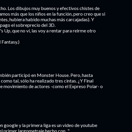
o. Los dibujos muy buenos y efectivos chistes de
mos más que los niños en la función, pero creo que si
entes, hubiera habido muchas más carcajadas). Y
 pago el sobreprecio del 3D.
s Up, que no ví, las voy a rentar para reirme otro
l Fantasy.)
mbién participó en Monster House. Pero, hasta
como tal, sólo ha realizado tres cintas. ¿Y Final
 de movimiento de actores -como el Expreso Polar- o
n google y la primera liga es un video de youtube
l primer largometraje hecho con..."