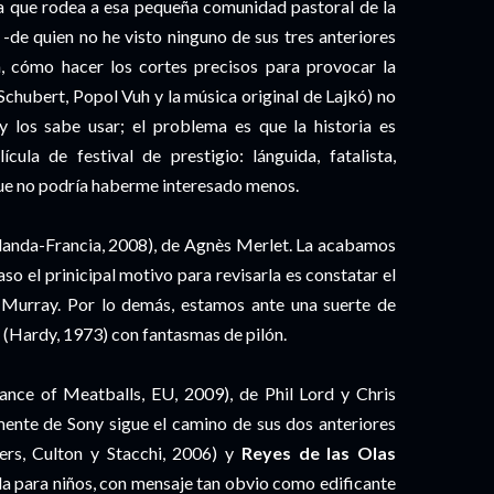
za que rodea a esa pequeña comunidad pastoral de la
de quien no he visto ninguno de sus tres anteriores
, cómo hacer los cortes precisos para provocar la
Schubert, Popol Vuh y la música original de Lajkó) no
 y los sabe usar; el problema es que la historia es
lícula de festival de prestigio: lánguida, fatalista,
ue no podría haberme interesado menos.
rlanda-Francia, 2008), de Agnès Merlet. La acabamos
aso el prinicipal motivo para revisarla es constatar el
 Murray. Por lo demás, estamos ante una suerte de
(Hardy, 1973) con fantasmas de pilón.
nce of Meatballs, EU, 2009), de Phil Lord y Chris
lmente de Sony sigue el camino de sus dos anteriores
ers, Culton y Stacchi, 2006) y
Reyes de las Olas
ula para niños, con mensaje tan obvio como edificante