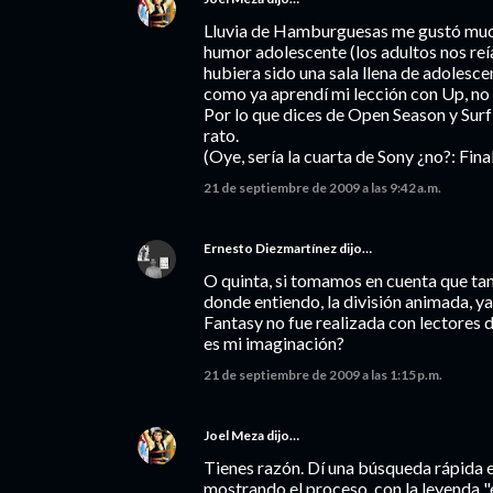
Lluvia de Hamburguesas me gustó much
humor adolescente (los adultos nos reía
hubiera sido una sala llena de adolesc
como ya aprendí mi lección con Up, no
Por lo que dices de Open Season y Surf'
rato.
(Oye, sería la cuarta de Sony ¿no?: Fina
21 de septiembre de 2009 a las 9:42 a.m.
Ernesto Diezmartínez
dijo…
O quinta, si tomamos en cuenta que ta
donde entiendo, la división animada, ya 
Fantasy no fue realizada con lectores
es mi imaginación?
21 de septiembre de 2009 a las 1:15 p.m.
Joel Meza
dijo…
Tienes razón. Dí una búsqueda rápida e
mostrando el proceso, con la leyenda "e