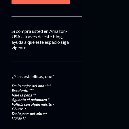
Si compra usted en Amazon-
USA a través de este blog,
ayuda a que este espacio siga
vigente
¿Y las estrellitas, qué?
De lo mejor del año
****
Excelente
***
Vale la pena
**
Aguanta el palomazo
*
Fallida con algún mérito
-
Churro
+
De lo peor del año
++
Huída
H