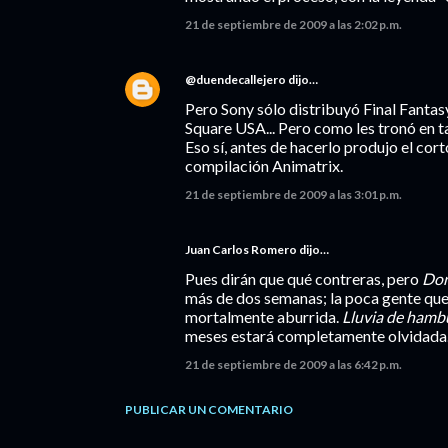
21 de septiembre de 2009 a las 2:02 p.m.
@duendecallejero
dijo…
Pero Sony sólo distribuyó Final Fantas
Square USA... Pero como les tronó en ta
Eso sí, antes de hacerlo produjo el cort
compilación Animatrix.
21 de septiembre de 2009 a las 3:01 p.m.
Juan Carlos Romero
dijo…
Pues dirán que qué contreras, pero
Dor
más de dos semanas; la poca gente que
mortalmente aburrida.
Lluvia de hamb
meses estará completamente olvidada. 
21 de septiembre de 2009 a las 6:42 p.m.
PUBLICAR UN COMENTARIO