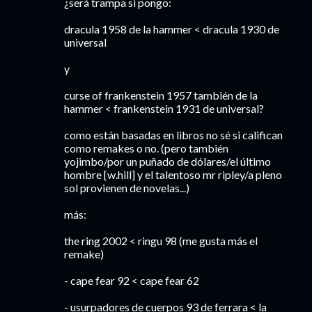
¿será trampa si pongo:
dracula 1958 de la hammer < dracula 1930 de
universal
y
curse of frankenstein 1957 también de la
hammer < frankenstein 1931 de universal?
como están basadas en libros no sé si califican
como remakes o no. (pero también
yojimbo/por un puñado de dólares/el último
hombre [w.hill] y el talentoso mr ripley/a pleno
sol provienen de novelas...)
más:
the ring 2002 < ringu 98 (me gusta más el
remake)
- cape fear 92 < cape fear 62
- usurpadores de cuerpos 93 de ferrara < la