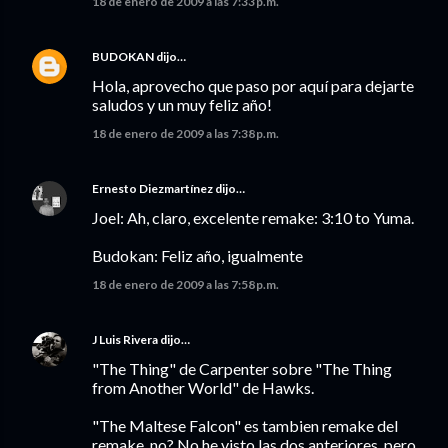
18 de enero de 2009 a las 7:33 p.m.
BUDOKAN
dijo…
Hola, aprovecho que paso por aquí para dejarte
saludos y un muy feliz año!
18 de enero de 2009 a las 7:38 p.m.
Ernesto Diezmartínez
dijo…
Joel: Ah, claro, excelente remake: 3:10 to Yuma.
Budokan: Feliz año, igualmente
18 de enero de 2009 a las 7:58 p.m.
J Luis Rivera
dijo…
"The Thing" de Carpenter sobre "The Thing
from Another World" de Hawks.
"The Maltese Falcon" es tambien remake del
remake, no? No he visto las dos anteriores, pero