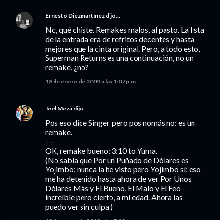
Ernesto Diezmartínez
dijo…
No, qué chiste. Remakes malos, al pasto. La lista
de la entrada era de refritos decentes y hasta
mejores que la cinta original. Pero, a todo esto,
Superman Returns es una continuación, no un
remake, ¿no?
18 de enero de 2009 a las 1:07 p.m.
Joel Meza
dijo…
Pos eso dice Singer, pero pos nomás no: es un
remake.
---
OK, remake bueno: 3:10 to Yuma.
(No sabía que Por un Puñado de Dólares es
Yojimbo; nunca la he visto pero Yojimbo sí; eso
me ha detenido hasta ahora de ver Por Unos
Dólares Más y El Bueno, El Malo y El Feo -
increíble pero cierto, a mi edad. Ahora las
puedo ver sin culpa.)