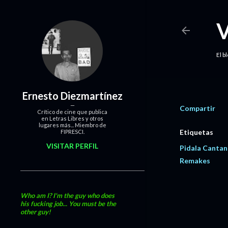
El b
Ernesto Diezmartínez
Compartir
Crítico de cine que publica
en Letras Libres y otros
lugares más... Miembro de
Etiquetas
FIPRESCI.
VISITAR PERFIL
Pidala Canta
Remakes
Who am I? I'm the guy who does
his fucking job... You must be the
other guy!