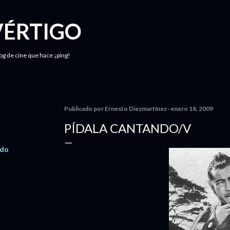
Ir al contenido principal
VÉRTIGO
log de cine que hace ¡ping!
Publicado por
Ernesto Diezmartínez
enero 18, 2009
PÍDALA CANTANDO/V
ndo