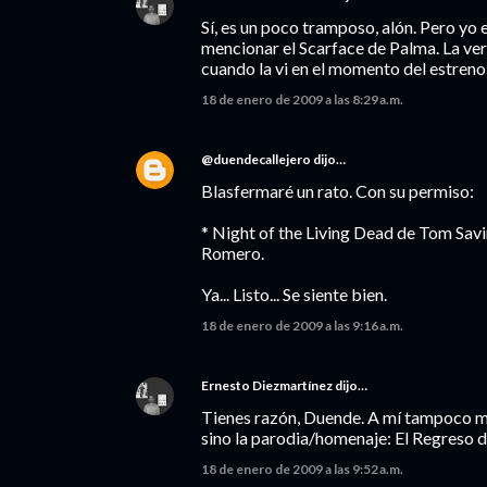
Sí, es un poco tramposo, alón. Pero yo 
mencionar el Scarface de Palma. La ver
cuando la vi en el momento del estreno
18 de enero de 2009 a las 8:29 a.m.
@duendecallejero
dijo…
Blasfermaré un rato. Con su permiso:
* Night of the Living Dead de Tom Savi
Romero.
Ya... Listo... Se siente bien.
18 de enero de 2009 a las 9:16 a.m.
Ernesto Diezmartínez
dijo…
Tienes razón, Duende. A mí tampoco me
sino la parodia/homenaje: El Regreso 
18 de enero de 2009 a las 9:52 a.m.