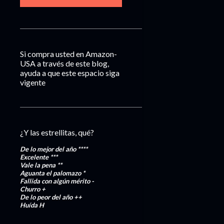
Si compra usted en Amazon-
USA a través de este blog,
ayuda a que este espacio siga
vigente
¿Y las estrellitas, qué?
De lo mejor del año
****
Excelente
***
Vale la pena
**
Aguanta el palomazo
*
Fallida con algún mérito
-
Churro
+
De lo peor del año
++
Huída
H