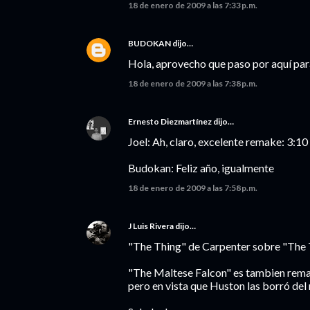
18 de enero de 2009 a las 7:33 p.m.
BUDOKAN
dijo…
Hola, aprovecho que paso por aquí para
18 de enero de 2009 a las 7:38 p.m.
Ernesto Diezmartínez
dijo…
Joel: Ah, claro, excelente remake: 3:10
Budokan: Feliz año, igualmente
18 de enero de 2009 a las 7:58 p.m.
J Luis Rivera
dijo…
"The Thing" de Carpenter sobre "The
"The Maltese Falcon" es tambien remak
pero en vista que Huston las borró de