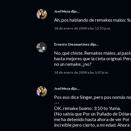
Joel Meza
dijo…
Ah, pos hablando de remakes malos: S
18 de enero de 2009 a las 12:55 p.m.
Ernesto Diezmartínez
dijo…
No, qué chiste. Remakes malos, al pasto.
hasta mejores que la cinta original. Pe
no un remake, ¿no?
18 de enero de 2009 a las 1:07 p.m.
Joel Meza
dijo…
Pos eso dice Singer, pero pos nomás no
---
OK, remake bueno: 3:10 to Yuma.
(No sabía que Por un Puñado de Dólares
me ha detenido hasta ahora de ver Por 
increíble pero cierto, a mi edad. Ahora 