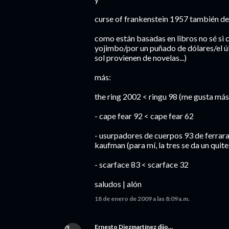
curse of frankenstein 1957 también de
como están basadas en libros no sé si 
yojimbo/por un puñado de dólares/el últ
sol provienen de novelas...)
más:
the ring 2002 < ringu 98 (me gusta más
- cape fear 92 < cape fear 62
- usurpadores de cuerpos 93 de ferrara
kaufman (para mí, la tres se da un quite
- scarface 83 < scarface 32
saludos | alón
18 de enero de 2009 a las 8:09 a.m.
Ernesto Diezmartínez
dijo…