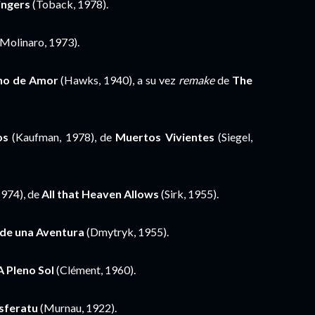
ingers
(Toback, 1978).
Molinaro, 1973).
no de Amor
(Hawks, 1940), a su vez
remake
de
The
os
(Kaufman, 1978), de
Muertos Vivientes
(Siegel,
1974), de
All that Heaven Allows
(Sirk, 1955).
n de una Aventura
(Dmytryk, 1955).
A Pleno Sol
(Clément, 1960).
sferatu
(Murnau, 1922).