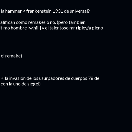
 la hammer < frankenstein 1931 de universal?
califican como remakes o no. (pero también
imo hombre [w.hill] y el talentoso mr ripley/a pleno
 el remake)
 < la invasión de los usurpadores de cuerpos 78 de
 con la uno de siegel)