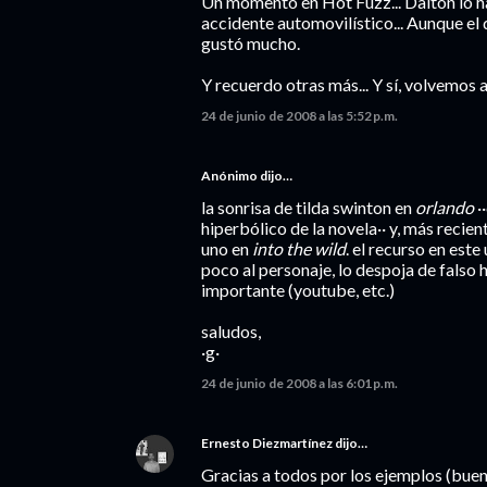
Un momento en Hot Fuzz... Dalton lo ha
accidente automovilístico... Aunque el d
gustó mucho.
Y recuerdo otras más... Y sí, volvemos 
24 de junio de 2008 a las 5:52 p.m.
Anónimo dijo…
la sonrisa de tilda swinton en
orlando
·
hiperbólico de la novela·· y, más recien
uno en
into the wild
. el recurso en est
poco al personaje, lo despoja de falso
importante (youtube, etc.)
saludos,
·g·
24 de junio de 2008 a las 6:01 p.m.
Ernesto Diezmartínez
dijo…
Gracias a todos por los ejemplos (buen