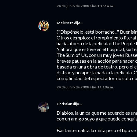
24 de junio de 2008 a las 10:51 a.m.
Joel Meza
dijo…
("Dispénselo, está borracho..." Buenís
Otros ejemplos: el rompimiento literal 
hacia afuera de la película: The Purple 
Y ahora que estuve en el hospital, surfe
The Sum of Us, con un muy joven Russel
breves pausas en la acción para hacer 
basada en una obra de teatro, pero el e
distrae y no aporta nada a la película.
complicidad del espectador, no sólo co
24 de junio de 2008 a las 11:10 a.m.
Christian
dijo…
Diablos, la unica que me acuerdo es u
con un amigo suyo a que puede conquist
Bastante malita la cinta pero el tipo se