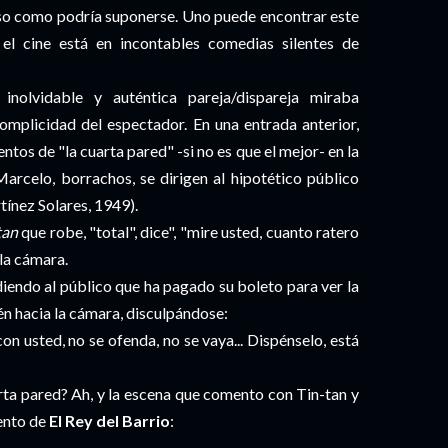
edoso como podría suponerse. Uno puede encontrar este
 el cine está en incontables comedias silentes de
 inolvidable y auténtica pareja/dispareja miraba
omplicidad del espectador. En una entrada anterior,
tos de "la cuarta pared" -si no es que el mejor- en la
arcelo, borrachos, se dirigen al hipotético público
ínez Solares, 1949).
tan
que robe, "total", dice", "mire usted, cuanto ratero
 la cámara.
iendo al público que ha pagado su boleto para ver la
ién hacia la cámara, disculpándose:
con usted, no se ofenda, no se vaya... Dispénselo, está
rta pared? Ah, y la escena que comento con Tin-tan y
mento de
El Rey del Barrio
: