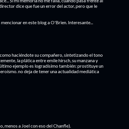
ce... Si mi memoria no me falla, cuando pasa frente al
irector dice que fue un error del actor, pero que le
a mencionar en este blog a O'Brien. Interesante...
·como haciéndote su compañero, sintetizando el tono
temente, la plática entre emile hirsch, su manzana y
e último ejemplo es logradísimo también: prostituye un
 heroísmo. no deja de tener una actualidad mediática
o, menos a Joel con eso del Chanfle).