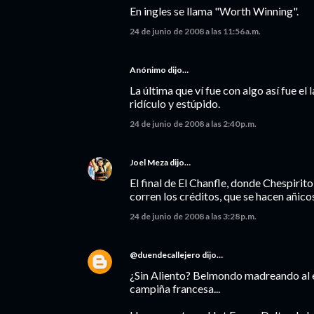
En ingles se llama "Worth Winning".
24 de junio de 2008 a las 11:56 a.m.
Anónimo dijo…
La última que ví fue con algo así fue el 
ridículo y estúpido.
24 de junio de 2008 a las 2:40 p.m.
Joel Meza
dijo…
El final de El Chanfle, donde Chespirit
corren los créditos, que se hacen añicos.
24 de junio de 2008 a las 3:28 p.m.
@duendecallejero
dijo…
¿Sin Aliento? Belmondo madreando al es
campiña francesa...