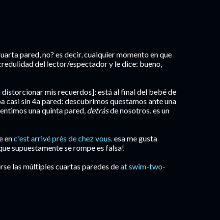
 cuarta pared, no? es decir, cualquier momento en que
redulidad del lector/espectador y le dice: bueno,
 distorcionar mis recuerdos]: está al final del bebé de
ba casi sin 4a pared: descubrimos questamos ante una
 sentimos una quinta pared,
detrás
de nosotros. es un
e en
c'est arrivé près de chez vous.
esa me gusta
 que supuestamente se rompe es falsa!
erse las múltiples cuartas paredes de
at swim-two-