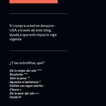
Si compra usted en Amazon-
USA a través de este blog,
ayuda a que este espacio siga
vigente
¿Y las estrellitas, qué?
De lo mejor del año
****
Excelente
***
Vale la pena
**
Aguanta el palomazo
*
Fallida con algún mérito
-
Churro
+
De lo peor del año
++
Huída
H