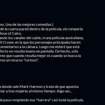
imo. Una de las mejores comedias.)
de la cuarta pared dentro de la película, sin romperla
Rose of Cairo.
ando los canales del cable, ví una película australiana,
l Crowe, en la que los personajes principales hacen
comentarios a la cámara. Luego me enteré que está
fecto no resulta bueno en pantalla. De hecho, sólo
 Creo que cuando resulta mejor es cuando se busca la
mo un recurso "curioso".
na donde sale Mark Harmon y trata de que apuesta
ar a tres mujeres al mismo tiempo. Algo asi...
 la pasa rompiendo esa "barrera" casi toda la pelicula.