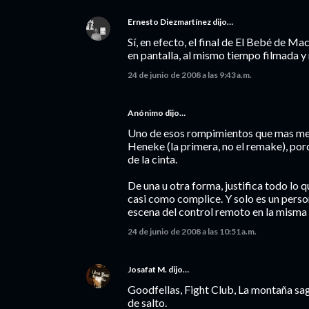
Ernesto Diezmartínez
dijo…
Sí, en efecto, el final de El Bebé de M
en pantalla, al mismo tiempo filmada y 
24 de junio de 2008 a las 9:43 a.m.
Anónimo dijo…
Uno de esos rompimientos que mas me 
Heneke (la primera, no el remake), po
de la cinta.
De una u otra forma, justifica todo lo q
casi como complice. Y solo es un perso
escena del control remoto en la misma 
24 de junio de 2008 a las 10:51 a.m.
Josafat M.
dijo…
Goodfellas, Fight Club, La montaña sag
de salto.