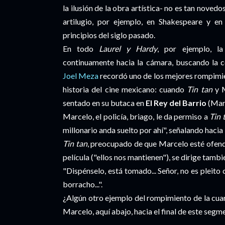
la ilusión de la obra artística- no es tan nov
artilugio, por ejemplo, en Shakespeare y en
principios del siglo pasado.
En todo
Laurel y Hardy
, por ejemplo, la
continuamente hacia la cámara, buscando la c
Joel Meza
recordó uno de los mejores rompimien
historia del cine mexicano: cuando
Tin tan
y M
sentado en su butaca en
El Rey del Barrio
(Mart
Marcelo, el policía, briago, le da permiso a
Tin 
millonario anda suelto por ahí", señalando hacia
Tin tan
, preocupado de que Marcelo esté ofend
película ("ellos nos mantienen"), se dirige tamb
"Dispénselo, está tomado... Señor, no es pleito 
borracho...".
¿Algún otro ejemplo del rompimiento de la cua
Marcelo, aquí abajo, hacia el final de este seg