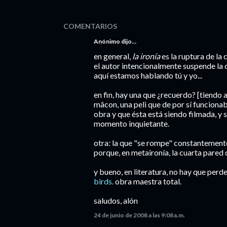
COMENTARIOS
Anónimo dijo…
en general,
la ironía
es la ruptura de la
el autor intencionalmente suspende la c
aquí estamos hablando tú y yo...
en fin, hay una que ¿recuerdo? [tiendo a
mâcon, una peli que de por sí funciona
obra y que ésta está siendo filmada, y
momento inquietante.
otra: la que "se rompe" constantement
porque, en metaironía, la cuarta pared
y bueno, en literatura, no hay que perd
birds.
obra maestra total.
saludos, alón
24 de junio de 2008 a las 9:08 a.m.