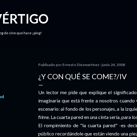
Ir al contenido principal
VÉRTIGO
log de cine que hace ¡ping!
Publicado por
Ernesto Diezmartínez
junio 24, 2008
¿Y CON QUÉ SE COME?/IV
Un lector me pide que explique el significado
ed
imaginaria que está frente a nosotros cuando 
escenario: al fondo de los personajes, a la izqu
filme. La cuarta pared en una cinta sería, para l
El rompimiento de "la cuarta pared" -es deci
público recordándole que están viendo una pieza