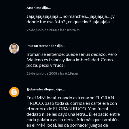
Anónimo dijo…
Jajajajajajajajaja.... no manchen... jajajajaja... ¿y
donde fue esa foto? ¿en que cine? jajajajaja
26 de junio de 2008 a las 10:59 a.m.
Paxton Hernandez
dijo…
Iroman se entiende: puede ser un dedazo. Pero
Malicno es franca y llana imbecilidad. Como
picza, pecsi y frucsi.
26 de junio de 2008 a las 6:19 p.m.
@duendecallejero
dijo…
En el MM local, cuando estrenaron EL GRAN
TRUCO, pasó toda su corrida en cartelera con
el nombre de EL GRAN RUCO. Y no fue ni
dedazo ni se les cayó una letra... El espacio entre
cada palabra así lo decía. Además que, también
en el MM local, les da por hacer juegos de