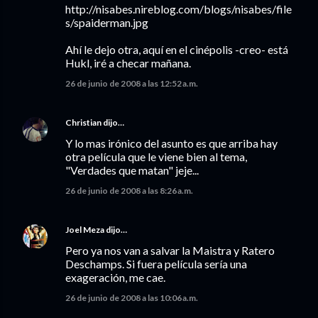
http://nisabes.nireblog.com/blogs/nisabes/file
s/spaiderman.jpg
Ahí le dejo otra, aquí en el cinépolis -creo- está
Hukl, iré a checar mañana.
26 de junio de 2008 a las 12:52 a.m.
Christian
dijo…
Y lo mas irónico del asunto es que arriba hay
otra película que le viene bien al tema,
"Verdades que matan" jeje...
26 de junio de 2008 a las 8:26 a.m.
Joel Meza
dijo…
Pero ya nos van a salvar la Maistra y Ratero
Deschamps. Si fuera película sería una
exageración, me cae.
26 de junio de 2008 a las 10:06 a.m.