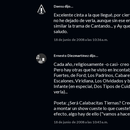
Daesu
dijo…
Excelente cinta a la que llegué, por cie
no he dejado de verla, aunque sin ese 
similar la trama de Cantando... y Ay que
saludo.
18 de junio de 2008 a las 10:36 a.m.
Ernesto Diezmartínez
dijo…
Cada año, religiosamente -o casi- creo q
Pero hay otras que he visto en incontab
Fuertes, de Ford; Los Padrinos, Cabaret
Escalones, Viridiana, Los Olvidados y 
Infante (en especial, Dos Tipos de Cuida
verla)...
Poeta: ¿Será Calabacitas Tiernas? Cre
a montar un show cueste lo que cueste!
efecto, algo hay de ello ("vamos a hace
18 de junio de 2008 a las 10:45 a.m.