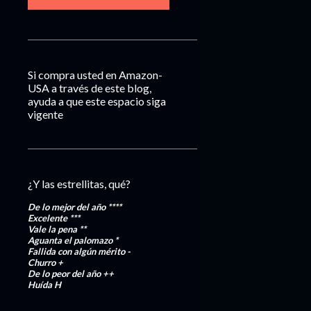
Si compra usted en Amazon-
USA a través de este blog,
ayuda a que este espacio siga
vigente
¿Y las estrellitas, qué?
De lo mejor del año
****
Excelente
***
Vale la pena
**
Aguanta el palomazo
*
Fallida con algún mérito
-
Churro
+
De lo peor del año
++
Huída
H