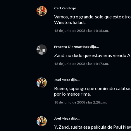
Carl Zand
dijo…
Vamos, otro grande, solo que este otro 
Winston. Salud...
18 de junio de 2008 a las 11:16 a.m.
Ernesto Diezmartínez
dijo…
Zand: no dudo que estuvieras viendo Ali
18 de junio de 2008 a las 11:17 a.m.
Joel Meza
dijo…
Bueno, supongo que comiendo calabacita
por lo menos rima.
18 de junio de 2008 a las 2:28 p.m.
Joel Meza
dijo…
Y, Zand, suelta esa película de Paul N