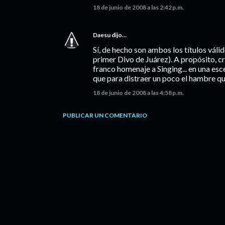
18 de junio de 2008 a las 2:42 p.m.
Daesu
dijo…
Sí, de hecho son ambos los títulos váli
primer Divo de Juárez). A propósito, c
franco homenaje a Singing... en una esc
que para distraer un poco el hambre qu
18 de junio de 2008 a las 4:58 p.m.
PUBLICAR UN COMENTARIO