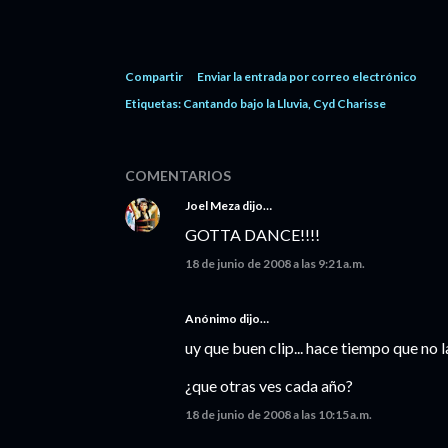
Compartir
Enviar la entrada por correo electrónico
Etiquetas:
Cantando bajo la Lluvia
Cyd Charisse
COMENTARIOS
Joel Meza
dijo…
GOTTA DANCE!!!!
18 de junio de 2008 a las 9:21 a.m.
Anónimo dijo…
uy que buen clip... hace tiempo que no l
¿que otras ves cada año?
18 de junio de 2008 a las 10:15 a.m.