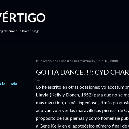
Ir al contenido principal
VÉRTIGO
log de cine que hace ¡ping!
Publicado por
Ernesto Diezmartínez
junio 18, 2008
GOTTA DANCE!!!: CYD CHARI
la Lluvia
Lo he escrito en otras ocasiones: yo acostumbr
Lluvia
(Kelly y Donen, 1952) para que no se me o
más divertido, el más ingenioso, el más proposit
año vuelvo a ver las maravillosas piernas de C
propósito de sus piernas y como homenaje públi
a Gene Kelly en el apoteósico número final de