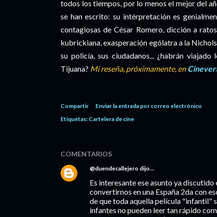
todos los tiempos, por lo menos el mejor del a
se han escrito: su intérpretación es genialme
contagiosas de César Romero, dicción a ratos
kubrickiana, exasperación ególatra a la Nichol
su policía, sus ciudadanos... ¿habrán viajad
Tijuana?
Mi reseña, próximamente, en
Cinevert
Compartir
Enviar la entrada por correo electrónico
Etiquetas:
Cartelera de cine
COMENTARIOS
@duendecallejero
dijo…
Es interesante ese asunto ya discutido 
convertirnos en una España 2da con eso
de que toda aquella película "infantil"
infantes no pueden leer tan rápido com