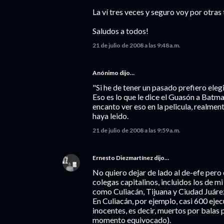
La ví tres veces y seguro voy por otras 
Saludos a todos!
21 de julio de 2008 a las 9:48 a.m.
Anónimo dijo…
"Si he de tener un pasado prefiero elegir
Eso es lo que le dice el Guasón a Batm
encanto ver eso en la pelicula, realment
haya leido.
21 de julio de 2008 a las 9:59 a.m.
Ernesto Diezmartínez
dijo…
No quiero dejar de lado al de-efe per
colegas capitalinos, incluidos los de 
como Culiacán, Tijuana y Ciudad Juáre
En Culiacán, por ejemplo, casi 600 eje
inocentes, es decir, muertos por balas 
momento equivocado).