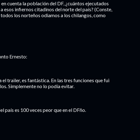
 en cuenta la población del DF, ¿cuántos ejecutados
a esos infiernos citadinos del norte del país? (Conste,
 todos los norteños odiamos a los chilangos, como
onto Ernesto:
l trailer, es fantástica. En las tres funciones que fui
llos. Simplemente no lo podía evitar.
 del país es 100 veces peor que en el DFño.