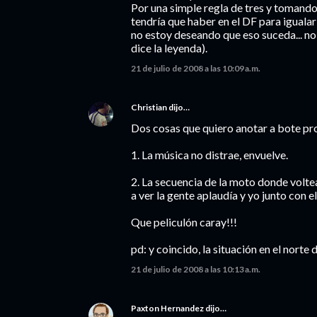
Por una simple regla de tres y tomando
tendría que haber en el DF para igualar 
no estoy deseando que eso suceda... no
dice la leyenda).
21 de julio de 2008 a las 10:09 a.m.
Christian
dijo…
Dos cosas que quiero anotar a bote pr
1. La música no distrae, envuelve.
2. La secuencia de la moto donde voltea e
a ver la gente aplaudía y yo junto con e
Que peliculón caray!!!
pd: y coincido, la situación en el norte
21 de julio de 2008 a las 10:13 a.m.
Paxton Hernandez
dijo…