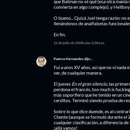
que Batman no sé qué (esa otra manía 
convierta en algo complejo), y Hellboy 
O bueno... Quizá Joel tenga razón: no e
llenándonos de analfabetas funcionales.
En fin.
21 de julio de 2008 a las 5:28 a.m.
Paxton Hernandez
dijo…
Fui a unos XV años, así que no ví nada
ver, de cualquier manera.
El jueves
En el gran silencio
, las prime
perdona el francés, too much is fucking
más soporífero que he tenido en un ci
cerditos. Terminó siendo prueba de res
Sobre lo que dice duende, es al contrar
Chente (aunque se formuló durante el Ze
cualquier clasificación, a diferencia de
¡allá vamos!