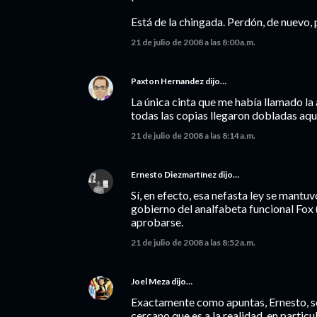
Está de la chingada. Perdón, de nuevo, p
21 de julio de 2008 a las 8:00 a.m.
Paxton Hernandez
dijo…
La única cinta que me había llamado la 
todas las copias llegaron dobladas aqu
21 de julio de 2008 a las 8:14 a.m.
Ernesto Diezmartínez
dijo…
Sí, en efecto, esa nefasta ley se mantu
gobierno del analfabeta funcional Fox 
aprobarse.
21 de julio de 2008 a las 8:52 a.m.
Joel Meza
dijo…
Exactamente como apuntas, Ernesto, 
cercano que es a la realidad, en parti