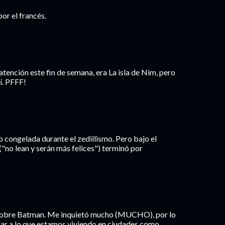
or el francés.
atención este fin de semana, era La isla de Nim, pero
í. PFFF!
vo congelada durante el zedillismo. Pero bajo el
("no lean y serán más felices") terminó por
sobre Batman. Me inquietó mucho (MUCHO), por lo
cular a lo que estamos viviendo en ciudades como