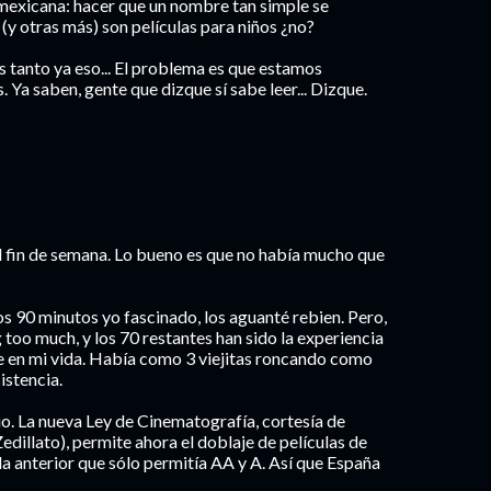
mexicana: hacer que un nombre tan simple se
(y otras más) son películas para niños ¿no?
s tanto ya eso... El problema es que estamos
 Ya saben, gente que dizque sí sabe leer... Dizque.
 el fin de semana. Lo bueno es que no había mucho que
ros 90 minutos yo fascinado, los aguanté rebien. Pero,
 too much, y los 70 restantes han sido la experiencia
ne en mi vida. Había como 3 viejitas roncando como
istencia.
io. La nueva Ley de Cinematografía, cortesía de
dillato), permite ahora el doblaje de películas de
 la anterior que sólo permitía AA y A. Así que España