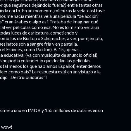
por qué seguimos dejándolo fuera?) entre tantas otras
queda corto. En un momento, mientras la veía, casi tuve
ños me hacía mientras veía una película "de acción"
s" eran árabes o algo así. Trataba de imaginar qué
 al ver películas como ésa. No es lo mismo ver a un
odas luces de caricatura, cometiendo y
omo los de Burton o Schumacher, a ver, por ejemplo,
esinatos son a sangre fría y en pantalla.
 el Francés, como Paxton). B-15, apenas.
a educativa: (va con musiquita de anuncio oficial)
 no podía entender lo que decían las películas
os (al menos los que hablamos Español) entendemos
eer como país? La respuesta está en un vistazo a la
 dijo "Destruibuidoras"?
s: número uno en IMDB y 155 millones de dólares en un
n wow!