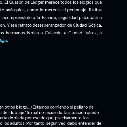
ño. El Guasón de Ledger merece todos los elogios que
nte anárquica, como lo merecía el personaje. Risitas
 incomprensible a la Brando, seguridad psicopática
son. Y ese retrato desesperanzador de Ciudad Gótica,
o los hermanos Nolan a Culiacán, a Ciudad Juárez, a
igo.
en otros blogs... ¿Estamos corriendo el peligro de
 del doblaje? Si mal no recuerdo, la situación quedó
 sería doblada por eso de que, precisamente, los
o los adultos. Por tanto, según veo, debo entender de