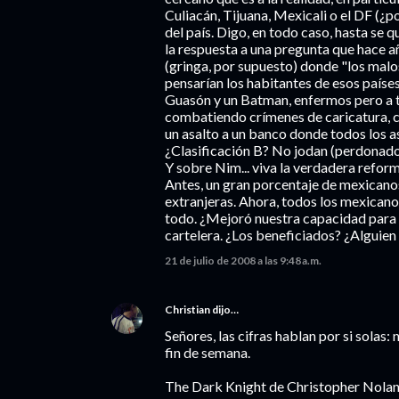
Culiacán, Tijuana, Mexicali o el DF (¿
del país. Digo, en todo caso, hasta se 
la respuesta a una pregunta que hace a
(gringa, por supuesto) donde "los malo
pensarían los habitantes de esos países
Guasón y un Batman, enfermos pero a t
combatiendo crímenes de caricatura, c
un asalto a un banco donde todos los as
¿Clasificación B? No jodan (perdonado
Y sobre Nim... viva la verdadera reform
Antes, un gran porcentaje de mexicanos
extranjeras. Ahora, todos los mexican
todo. ¿Mejoró nuestra capacidad para l
cartelera. ¿Los beneficiados? ¿Alguien
21 de julio de 2008 a las 9:48 a.m.
Christian
dijo…
Señores, las cifras hablan por si sola
fin de semana.
The Dark Knight de Christopher Nola