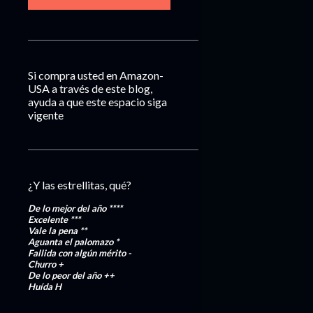
Si compra usted en Amazon-
USA a través de este blog,
ayuda a que este espacio siga
vigente
¿Y las estrellitas, qué?
De lo mejor del año
****
Excelente
***
Vale la pena
**
Aguanta el palomazo
*
Fallida con algún mérito
-
Churro
+
De lo peor del año
++
Huída
H