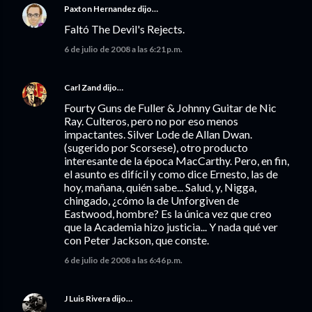
Paxton Hernandez
dijo…
Faltó The Devil's Rejects.
6 de julio de 2008 a las 6:21 p.m.
Carl Zand
dijo…
Fourty Guns de Fuller & Johnny Guitar de Nic
Ray. Culteros, pero no por eso menos
impactantes. Silver Lode de Allan Dwan.
(sugerido por Scorsese), otro producto
interesante de la época MacCarthy. Pero, en fin,
el asunto es difícil y como dice Ernesto, las de
hoy, mañana, quién sabe... Salud, y, Nigga,
chingado, ¿cómo la de Unforgiven de
Eastwood, hombre? Es la única vez que creo
que la Academia hizo justicia... Y nada qué ver
con Peter Jackson, que conste.
6 de julio de 2008 a las 6:46 p.m.
J Luis Rivera
dijo…