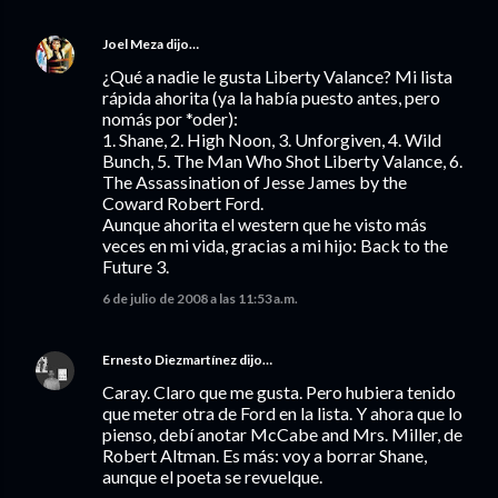
Joel Meza
dijo…
¿Qué a nadie le gusta Liberty Valance? Mi lista
rápida ahorita (ya la había puesto antes, pero
nomás por *oder):
1. Shane, 2. High Noon, 3. Unforgiven, 4. Wild
Bunch, 5. The Man Who Shot Liberty Valance, 6.
The Assassination of Jesse James by the
Coward Robert Ford.
Aunque ahorita el western que he visto más
veces en mi vida, gracias a mi hijo: Back to the
Future 3.
6 de julio de 2008 a las 11:53 a.m.
Ernesto Diezmartínez
dijo…
Caray. Claro que me gusta. Pero hubiera tenido
que meter otra de Ford en la lista. Y ahora que lo
pienso, debí anotar McCabe and Mrs. Miller, de
Robert Altman. Es más: voy a borrar Shane,
aunque el poeta se revuelque.