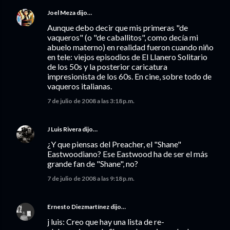
Joel Meza
dijo…
Aunque debo decir que mis primeras "de
vaqueros" (o "de caballitos", como decía mi
abuelo materno) en realidad fueron cuando niño
en tele: viejos episodios de El Llanero Solitario
de los 50s y la posterior caricatura
impresionista de los 60s. En cine, sobre todo de
vaqueros italianas.
7 de julio de 2008 a las 3:18 p.m.
J Luis Rivera
dijo…
¿Y que piensas del Preacher, el "Shane"
Eastwoodiano? Ese Eastwood ha de ser el más
grande fan de "Shane", no?
7 de julio de 2008 a las 9:18 p.m.
Ernesto Diezmartínez
dijo…
j luis: Creo que hay una lista de re-