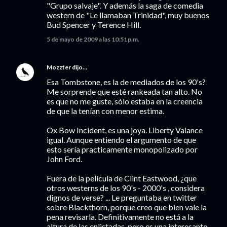
"Grupo salvaje". Y además la saga de comedia
western de "Le llamaban Trinidad", muy buenos
Bud Spencer y Terence Hill.
5 de mayo de 2009 a las 10:51 p.m.
Mozzter
dijo…
Esa Tombstone, es la de mediados de los 90's?
Me sorprende que esté rankeada tan alto. No
es que no me guste, sólo estaba en la creencia
de que la tenían con menor estima.
Ox Bow Incident, es una joya. Liberty Valance
igual. Aunque entiendo el argumento de que
esto sería practicamente monopolizado por
John Ford.
Fuera de la película de Clint Eastwood, ¿que
otros westerns de los 90's - 2000's , considera
dignos de verse? ... Le preguntaba en twitter
sobre Blackthorn, porque creo que bien vale la
pena revisarla. Definitivamente no está a la
altura de las enlistadas, pero es una interesante