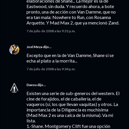
elaboraciones de Shane... La mejor es la de
Eastwood, sin duda. Y recuerdo ahora, a bote
pronto, una de acción con Van Damme, que no
era tan mala: Nowhere to Run, con Rosanna
Arquette. Y Mad Max 2, que ya mencionó Zand.
7 de julio de 2008 a las 9:31 p.m.
Joel Meza
dijo…
Excepto que en la de Van Damme, Shane sí se
echa al plato a la morrita...
7 de julio de 2008 a las 9:34 p.m.
Daesu
dijo…
Existen una serie de sub-generos del western. El
cine de forajidos, el de caballería, el de
vaqueros (sí, los que llevan vaquitas) y otros. La
importancia de la Diligencia es muchísima
(Mad Max 2 es una calca de la misma). Va mi
lista.
1.-Shane. Montgomery Clift fue una opción