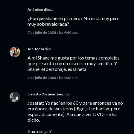
Anónimo dijo…
¿Porque Shane en primero? No esta muy pero
muy sobrevalorada?
7 de julio de 2008 a las 9:40 a.m.
Joel Meza
dijo…
A mí Shane me gusta por los temas complejos
que presenta con un discurso muy sencillo. Y
Shane, el personaje, es la neta.
7 de julio de 2008 a las 2:36 p.m.
Ernesto Diezmartínez
dijo…
Josafat: Yo nací en los 60 y para entonces ya no
era época de westerns (digo, sí se hacían, pero
esporádicamente). Así que a ver DVDs se ha
dicho.
Paxton: ¿sí?