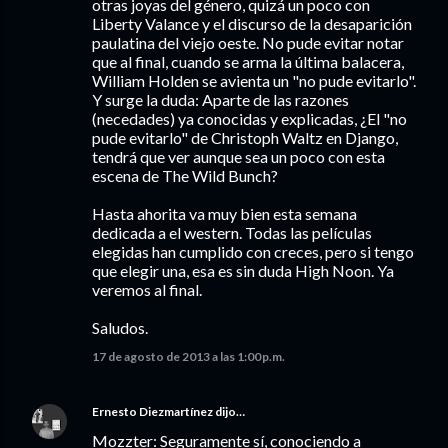
otras joyas del género, quizá un poco con
Liberty Valance y el discurso de la desaparición
paulatina del viejo oeste. No pude evitar notar
que al final, cuando se arma la última balacera,
William Holden se avienta un "no pude evitarlo".
Y surge la duda: Aparte de las razones
(necedades) ya conocidas y explicadas, ¿El "no
pude evitarlo" de Christoph Waltz en Django,
tendrá que ver aunque sea un poco con esta
escena de The Wild Bunch?
Hasta ahorita va muy bien esta semana
dedicada a el western. Todas las películas
elegidas han cumplido con creces, pero si tengo
que elegir una, esa es sin duda High Noon. Ya
veremos al final.
Saludos.
17 de agosto de 2013 a las 1:00 p.m.
Ernesto Diezmartínez
dijo…
Mozzter: Seguramente sí, conociendo a