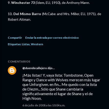
9.
Winchester 73
(Ídem, EU, 1950), de Anthony Mann.
10.
Del Mismo Barro
(McCabe and Mrs. Miller, EU, 1971), de
Robert Altman.
Compartir
Enviar la entrada por correo electrónico
Etiquetas:
Listas
Western
COMENTARIOS
@duendecallejero
dijo…
¡Más listas! Y, vaya lista: Tombstone, Open
Range y Dance with Wolves merecen más lugar
que Unforgiven. en fin... Me quedo con la lista
de Diezm... Sólo que Shane cambiaría
significativamente el lugar de Shane y el de
High Noon.
6 de julio de 2008 a las 10:04 a.m.