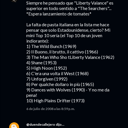
Siempre he pensado que "Liberty Valance" es
superior en todo sentido a "The Searchers"...
*Espera lanzamiento de tomates*
La falta de pasta italiana en la lista me hace
pensar que solo Estadounidense, cierto? Mi
mini Top 10 sería (el Top 10 de un joven
indiorante):
1) The Wild Bunch (1969)
2) Il Buono, il brutto, il cattivo (1966)
3) The Man Who Sho tLiberty Valance (1962)
4) Shane (1953)
5) High Noon (1952)
6) C'era una volta il West (1968)
7) Unforgiven (1992)
8) Per qualche dollaro in più (1965)
9) Dances with Wolves (1990) - Y no me da
pena!
10) High Plains Drifter (1973)
6 de julio de 2008 a las 8:59 p.m.
@duendecallejero
dijo…