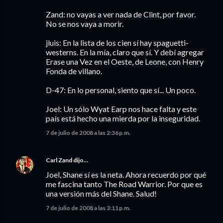
Zand: no vayas a ver nada de Clint, por favor.
No se nos vaya a morir.
jluis: En la lista de los cien sí hay spaguetti-
westerns. En la mía, claro que sí. Y debí agregar
Erase una Vez en el Oeste, de Leone, con Henry
Fonda de villano.
D-47: En lo personal, siento que sí... Un poco.
Joel: Un sólo Wyat Earp nos hace falta y este
país está hecho una mierda por la inseguridad.
7 de julio de 2008 a las 2:36 p.m.
Carl Zand
dijo…
Joel, Shane sí es la neta. Ahora recuerdo por qué
me fascina tanto The Road Warrior. Por que es
una versión más del Shane. Salud!
7 de julio de 2008 a las 3:11 p.m.