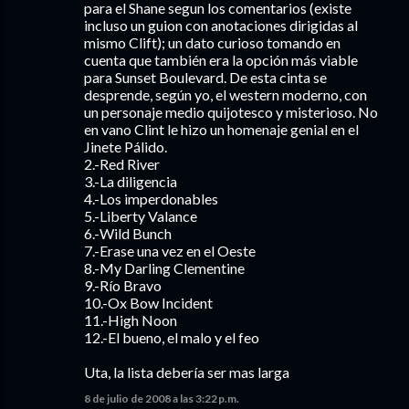
para el Shane segun los comentarios (existe
incluso un guion con anotaciones dirigidas al
mismo Clift); un dato curioso tomando en
cuenta que también era la opción más viable
para Sunset Boulevard. De esta cinta se
desprende, según yo, el western moderno, con
un personaje medio quijotesco y misterioso. No
en vano Clint le hizo un homenaje genial en el
Jinete Pálido.
2.-Red River
3.-La diligencia
4.-Los imperdonables
5.-Liberty Valance
6.-Wild Bunch
7.-Erase una vez en el Oeste
8.-My Darling Clementine
9.-Río Bravo
10.-Ox Bow Incident
11.-High Noon
12.-El bueno, el malo y el feo
Uta, la lista debería ser mas larga
8 de julio de 2008 a las 3:22 p.m.