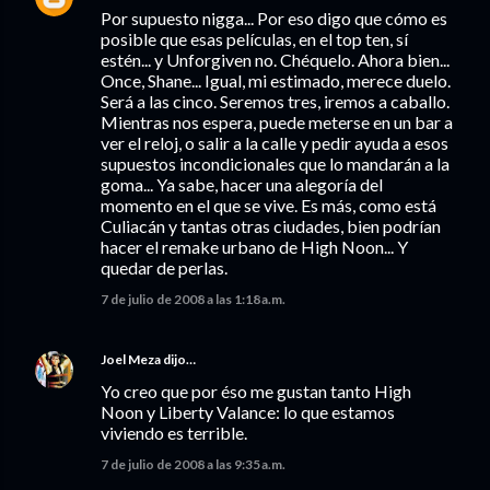
Por supuesto nigga... Por eso digo que cómo es
posible que esas películas, en el top ten, sí
estén... y Unforgiven no. Chéquelo. Ahora bien...
Once, Shane... Igual, mi estimado, merece duelo.
Será a las cinco. Seremos tres, iremos a caballo.
Mientras nos espera, puede meterse en un bar a
ver el reloj, o salir a la calle y pedir ayuda a esos
supuestos incondicionales que lo mandarán a la
goma... Ya sabe, hacer una alegoría del
momento en el que se vive. Es más, como está
Culiacán y tantas otras ciudades, bien podrían
hacer el remake urbano de High Noon... Y
quedar de perlas.
7 de julio de 2008 a las 1:18 a.m.
Joel Meza
dijo…
Yo creo que por éso me gustan tanto High
Noon y Liberty Valance: lo que estamos
viviendo es terrible.
7 de julio de 2008 a las 9:35 a.m.