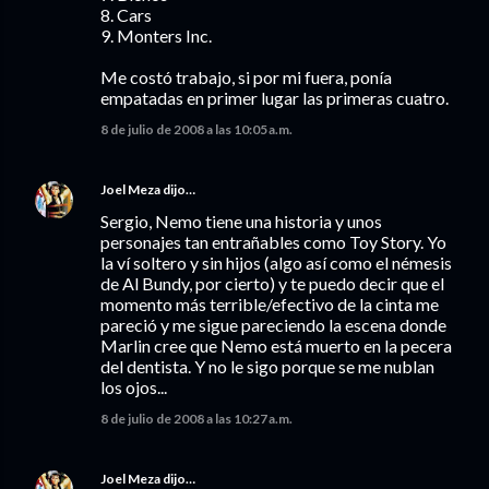
8. Cars
9. Monters Inc.
Me costó trabajo, si por mi fuera, ponía
empatadas en primer lugar las primeras cuatro.
8 de julio de 2008 a las 10:05 a.m.
Joel Meza
dijo…
Sergio, Nemo tiene una historia y unos
personajes tan entrañables como Toy Story. Yo
la ví soltero y sin hijos (algo así como el némesis
de Al Bundy, por cierto) y te puedo decir que el
momento más terrible/efectivo de la cinta me
pareció y me sigue pareciendo la escena donde
Marlin cree que Nemo está muerto en la pecera
del dentista. Y no le sigo porque se me nublan
los ojos...
8 de julio de 2008 a las 10:27 a.m.
Joel Meza
dijo…