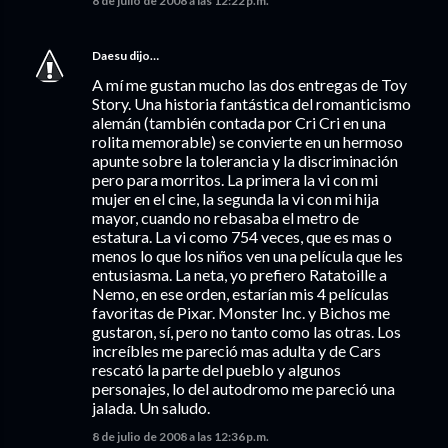
8 de julio de 2008 a las 12:22 p.m.
Daesu
dijo…
A mí me gustan mucho las dos entregas de Toy
Story. Una historia fantástica del romanticismo
alemán (también contada por Cri Cri en una
rolita memorable) se convierte en un hermoso
apunte sobre la tolerancia y la discriminación
pero para morritos. La primera la vi con mi
mujer en el cine, la segunda la vi con mi hija
mayor, cuando no rebasaba el metro de
estatura. La vi como 754 veces, que es mas o
menos lo que los niños ven una película que les
entusiasma. La neta, yo prefiero Ratatoille a
Nemo, en ese orden, estarían mis 4 películas
favoritas de Pixar. Monster Inc. y Bichos me
gustaron, sí, pero no tanto como las otras. Los
increíbles me pareció mas adulta y de Cars
rescató la parte del pueblo y algunos
personajes, lo del autodromo me pareció una
jalada. Un saludo.
8 de julio de 2008 a las 12:36 p.m.