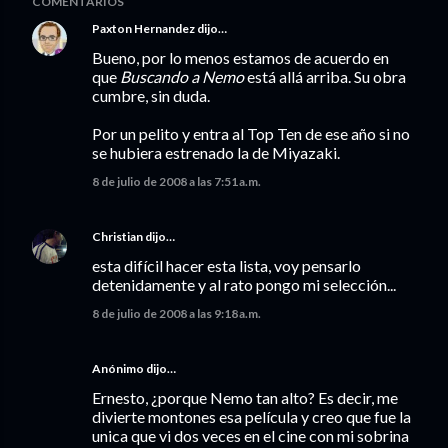
COMENTARIOS
Paxton Hernandez
dijo…
Bueno, por lo menos estamos de acuerdo en
que
Buscando a Nemo
está allá arriba. Su obra
cumbre, sin duda.
Por un pelito y entra al Top Ten de ese año si no
se hubiera estrenado la de Miyazaki.
8 de julio de 2008 a las 7:51 a.m.
Christian
dijo…
esta difícil hacer esta lista, voy pensarlo
detenidamente y al rato pongo mi selección...
8 de julio de 2008 a las 9:18 a.m.
Anónimo dijo…
Ernesto, ¿porque Nemo tan alto? Es decir, me
divierte montones esa película y creo que fue la
unica que vi dos veces en el cine con mi sobrina