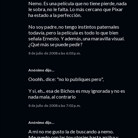
Nemo. Es una película que no tiene pierde, nada
le sobra, no le falta. Lo más cercano que Pixar
ha estado a la perfección.
No soy padre, no tengo instintos paternales
todavía, pero la película es todo lo que bien
señala Ernesto. Y además, una maravilla visual.
¿Qué más se puede pedir?
8 de julio de 2008 a las 6:03 p.m.
Anónimo dijo…
Ooohh.. dice: "no lo publiques pero",
Y si, eh... esa de Bichos es muy ignorada y no es
nada mala, al contrario
8 de julio de 2008 a las 7:02 p.m.
Anónimo dijo…
A mi no me gusto la de buscando a nemo.
Me quedo con las toy stories hasta arriba y