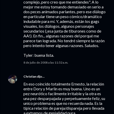
complejo, pero creo que me entiendes". A lo
mejor me estoy tomando demasiado en serio a
dos peces animados parlantes, pero ese diálogo
en particular tiene un peso cómico/dramático
indudable para mí. Y, además, están los gags
visuales, los diálogos, algunos personajes
secundarios (¡esa junta de tiburones como de
AA!). En fin... algunas razones del porqué me
parece tan lograda. No tendré siempre la razón
pero intento tener algunas razones. Saludos.
Tyler: buena lista.
8 de julio de 2008 a las 11:52 a.m.
Christian
dijo…
En eso coincido totalmente Ernesto, la relación
entre Dory y Marlin es muy buena. Uno es un
pez neurótico facilmente irritable y la otra es
una pez desparpajada y perpetuamente feliz, su
unico problema es que no recuerda nada. Es la
típica relación de pareja/dispareja pero llevada
a extremos de genialidad pura.