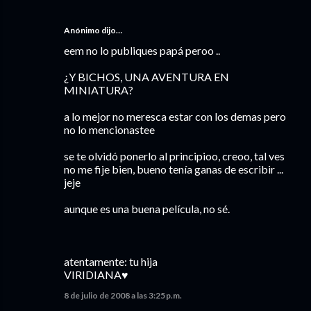
Anónimo dijo…
eem no lo publiques papá peroo ..
¿Y BICHOS, UNA AVENTURA EN
MINIATURA?
a lo mejor no meresca estar con los demas pero
no lo mencionastee
se te olvidó ponerlo al principioo, creoo, tal ves
no me fije bien, bueno tenía ganas de escribir ...
jeje
aunque es una buena película, no sé.
atentamente: tu hija
VIRIDIANA♥
8 de julio de 2008 a las 3:25 p.m.