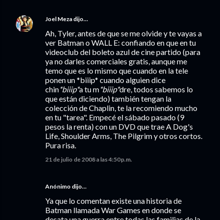
Joel Meza
dijo…
Ah, Tyler, antes de que se me olvide y te vayas a
ver Batman o WALL E: confiando en que en tu
videoclub del boleto azul de cine partido (para
ya no darles comerciales gratis, aunque me
temo que es lo mismo que cuando en la tele
ponen un *biiip* cuando alguien dice
chin
*biiip*
a tu m
*biiip*
dre, todos sabemos lo
que están diciendo) también tengan la
colección de Chaplin, te la recomiendo mucho
en tu "tarea". Empecé el sábado pasado (9
pesos la renta) con un DVD que trae A Dog's
Life, Shoulder Arms, The Pilgrim y otros cortos.
Pura risa.
21 de julio de 2008 a las 4:50 p.m.
Anónimo dijo…
Ya que lo comentan existe una historia de
Batman llamada War Games en donde se
desata una guerra entre todas las familias de la