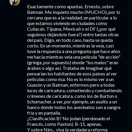
Exactamente como apuntas, Ernesto, sobre
Batman. Me inquietó mucho (MUCHO), por lo
cercano que es a la realidad, en particular a lo
que estamos viviendo en ciudades como
Culiacán, Tijuana, Mexicali o el DF (¿por qué
seguimos dejándolo fuera?) entre tantas otras
del país. Digo, en todo caso, hasta se queda
corto. En un momento, mientras la veía, casi
tuve la respuesta a una pregunta que hace años
me hacía mientras veía una película "de acción"
(gringa, por supuesto) donde "los malos" eran
árabes o algo así. Trataba de imaginar qué
pensarían los habitantes de esos países al ver
películas como ésa. No es lo mismo ver a un
Guasón y un Batman, enfermos pero a todas
luces de caricatura, cometiendo y combatiendo
crímenes de caricatura, como los de Burton o
Schumacher, a ver, por ejemplo, un asalto a un
banco donde todos los asesinatos son a sangre
fría y en pantalla.
¿Clasificación B? No jodan (perdonado el
Francés, como Paxton). B-15, apenas.
Y sobre Nim... viva la verdadera reforma