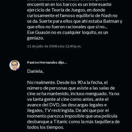
encuentran en los barcos es un interesante
ejercicio de Teoría de Juegos, en donde
curiosamente el famoso equlibrio de Nash no
se da. Suerte para ellos que ahi estaba Batman y
que ellos no fueron racionales que si no...
Ese Guasón no es cualquier loquito, es un
geniazo.
21 de julio de 2008 a las 12:40 p.m.
Paxton Hernandez
dijo…
Daniela,
No realmente. Desde los 90 a la fecha, el
número de personas que asiste a las salas de
cine se ha mantenido, incluso menguado. Ya no
va tanta gente al cine como antes, ante el
avance del DVD, las descargas legales e
ilegales, TV restringida. De ahí que por el
momento parezca imposible que una película
desbanque a Titanic como la más taquillera de
todos los tiempos.