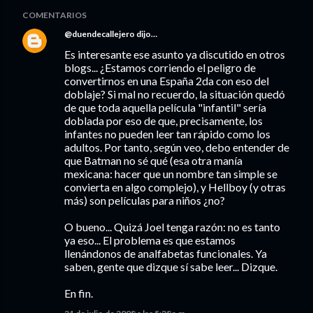
COMENTARIOS
@duendecallejero
dijo…
Es interesante ese asunto ya discutido en otros
blogs... ¿Estamos corriendo el peligro de
convertirnos en una España 2da con eso del
doblaje? Si mal no recuerdo, la situación quedó
de que toda aquella película "infantil" sería
doblada por eso de que, precisamente, los
infantes no pueden leer tan rápido como los
adultos. Por tanto, según veo, debo entender de
que Batman no sé qué (esa otra manía
mexicana: hacer que un nombre tan simple se
convierta en algo complejo), y Hellboy (y otras
más) son películas para niños ¿no?
O bueno... Quizá Joel tenga razón: no es tanto
ya eso... El problema es que estamos
llenándonos de analfabetas funcionales. Ya
saben, gente que dizque sí sabe leer... Dizque.
En fin.