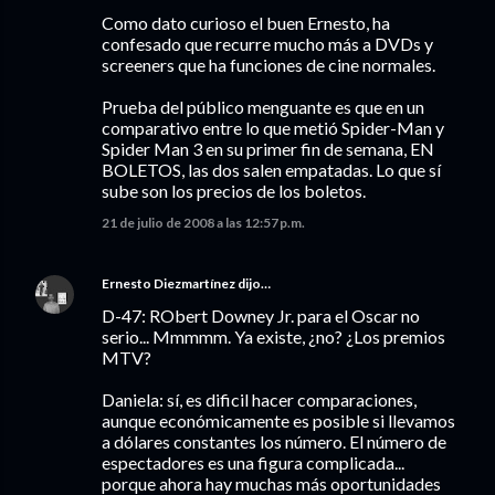
Como dato curioso el buen Ernesto, ha
confesado que recurre mucho más a DVDs y
screeners que ha funciones de cine normales.
Prueba del público menguante es que en un
comparativo entre lo que metió Spider-Man y
Spider Man 3 en su primer fin de semana, EN
BOLETOS, las dos salen empatadas. Lo que sí
sube son los precios de los boletos.
21 de julio de 2008 a las 12:57 p.m.
Ernesto Diezmartínez
dijo…
D-47: RObert Downey Jr. para el Oscar no
serio... Mmmmm. Ya existe, ¿no? ¿Los premios
MTV?
Daniela: sí, es dificil hacer comparaciones,
aunque económicamente es posible si llevamos
a dólares constantes los número. El número de
espectadores es una figura complicada...
porque ahora hay muchas más oportunidades