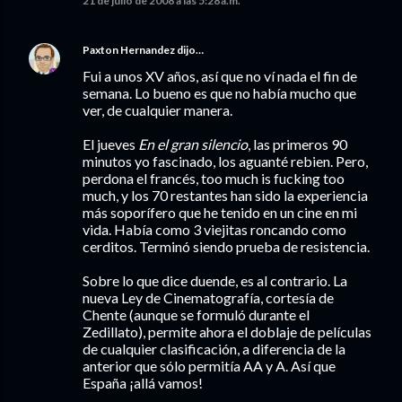
21 de julio de 2008 a las 5:28 a.m.
Paxton Hernandez
dijo…
Fui a unos XV años, así que no ví nada el fin de
semana. Lo bueno es que no había mucho que
ver, de cualquier manera.
El jueves
En el gran silencio
, las primeros 90
minutos yo fascinado, los aguanté rebien. Pero,
perdona el francés, too much is fucking too
much, y los 70 restantes han sido la experiencia
más soporífero que he tenido en un cine en mi
vida. Había como 3 viejitas roncando como
cerditos. Terminó siendo prueba de resistencia.
Sobre lo que dice duende, es al contrario. La
nueva Ley de Cinematografía, cortesía de
Chente (aunque se formuló durante el
Zedillato), permite ahora el doblaje de películas
de cualquier clasificación, a diferencia de la
anterior que sólo permitía AA y A. Así que
España ¡allá vamos!