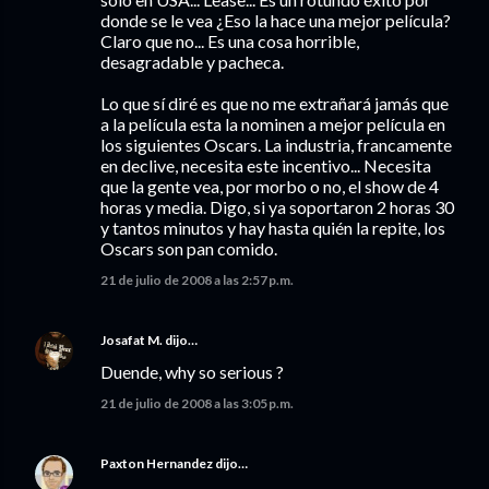
donde se le vea ¿Eso la hace una mejor película?
Claro que no... Es una cosa horrible,
desagradable y pacheca.
Lo que sí diré es que no me extrañará jamás que
a la película esta la nominen a mejor película en
los siguientes Oscars. La industria, francamente
en declive, necesita este incentivo... Necesita
que la gente vea, por morbo o no, el show de 4
horas y media. Digo, si ya soportaron 2 horas 30
y tantos minutos y hay hasta quién la repite, los
Oscars son pan comido.
21 de julio de 2008 a las 2:57 p.m.
Josafat M.
dijo…
Duende, why so serious ?
21 de julio de 2008 a las 3:05 p.m.
Paxton Hernandez
dijo…