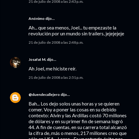
21 de julio de 2008 a las 2:43 p.m.
Anónimo dijo…
Ah... que sea menos, Joel... tu empezaste la
revolución por un mundo sin trailers, jejejejeje
21 de julio de 2008 a las 2:48 p.m.
Josafat M.
dijo…
Ah Joel, me hiciste reír.
21 de julio de 2008 a las 2:51 p.m.
@duendecallejero
dijo…
Bah... Los dejo solos unas horas y se quieren
comer. Voy a poner las cosas en su debido
contexto: Alvin y las Ardillas costó 70 millones
de dólares y en su primer fin de semana logró
44. A fin de cuentas, en su carrera total alcanzó
la cifra de, más o menos, 217 millones creo que
sólo en USA... Lease... Es un rotundo éxito por