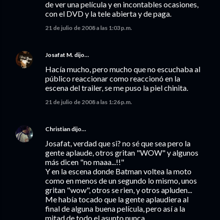
de ver una película y en incontables ocasiones,
con el DVD y la tele abierta y de paga.
21 de julio de 2008 a las 1:03 p.m.
Josafat M.
dijo…
Hacía mucho, pero mucho que no escuchaba al
público reaccionar como reaccionó en la
escena del trailer, se me puso la piel chinita.
21 de julio de 2008 a las 1:26 p.m.
Christian
dijo…
Josafat, verdad que si? no sé que sea pero la
gente aplaude, otros gritan "WOW" y algunos
más dicen "no maaa...!!"
Y en la escena donde Batman voltea la moto
como en menos de un segundo lo mismo, unos
gritan "wow", otros se rien, y otros apluden...
Me había tocado que la gente aplaudiera al
final de alguna buena película, pero así a la
mitad de todo el asunto nunca.