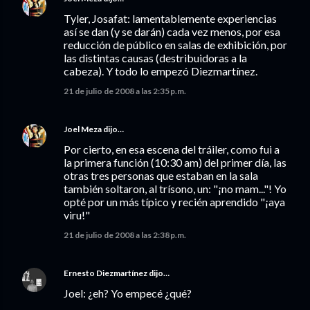
Tyler, Josafat: lamentablemente experiencias
así se dan (y se darán) cada vez menos, por esa
reducción de público en salas de exhibición, por
las distintas causas (destribuidoras a la
cabeza). Y todo lo empezó Diezmartínez.
21 de julio de 2008 a las 2:35 p.m.
Joel Meza
dijo…
Por cierto, en esa escena del tráiler, como fui a
la primera función (10:30 am) del primer día, las
otras tres personas que estaban en la sala
también soltaron, al trísono, un: "¡no mam..."! Yo
opté por un más típico y recién aprendido "¡aya
viru!"
21 de julio de 2008 a las 2:38 p.m.
Ernesto Diezmartínez
dijo…
Joel: ¿eh? Yo empecé ¿qué?