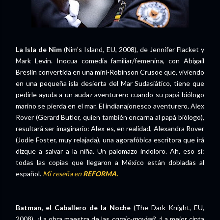
La Isla de Nim
(Nim's Island, EU, 2008), de Jennifer Flacket y
Mark Levin. Inocua comedia familiar/femenina, con Abigail
Breslin convertida en una mini-Robinson Crusoe que, viviendo
en una pequeña isla desierta del Mar Sudasiático, tiene que
pedirle ayuda a un audaz aventurero cuando su papá biólogo
marino se pierda en el mar. El indianajonesco aventurero, Alex
Rover (Gerard Butler, quien también encarna al papá biólogo),
resultará ser imaginario: Alex es, en realidad, Alexandra Rover
(Jodie Foster, muy relajada), una agorafóbica escritora que irá
dizque a salvar a la niña. Un palomazo indoloro. Ah, eso sí:
todas las copias que llegaron a México están dobladas al
español.
Mi reseña en
REFORMA.
Batman, el Caballero de la Noche
(The Dark Knight, EU,
2008). ¿La obra maestra de las
comic-movies
? ¿La mejor cinta