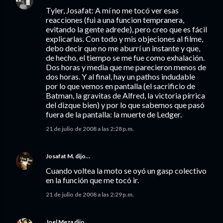
Tyler, Josafat: A mí no me tocó ver esas
reacciones (fui a una funcion tempranera,
evitando la gente adrede), pero creo que es fácil
explicarlas. Con todo y mis objeciones al filme,
debo decir que no me aburrí un instante y que,
de hecho, el tiempo se me fue como exhalación.
Dos horas y media que me parecieron menos de
dos horas. Y al final, hay un pathos indudable
por lo que vemos en pantalla (el sacrificio de
Batman, la gravitas de Alfred, la victoria pírrica
del dizque bien) y por lo que sabemos que pasó
fuera de la pantalla: la muerte de Ledger.
21 de julio de 2008 a las 2:28 p.m.
Josafat M.
dijo…
Cuando voltea la moto se oyó un gasp colectivo
en la función que me tocó ir.
21 de julio de 2008 a las 2:29 p.m.
Joel Meza
dijo…