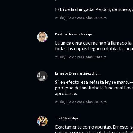
Está de la chingada. Perdón, de nuevo, p
21 de julio de 2008 a las 8:00 a.m.
Paxton Hernandez
dijo…
La única cinta que me había llamado la 
todas las copias llegaron dobladas aqu
21 de julio de 2008 a las 8:14 a.m.
Ernesto Diezmartínez
dijo…
Sí, en efecto, esa nefasta ley se mantu
gobierno del analfabeta funcional Fox 
aprobarse.
21 de julio de 2008 a las 8:52 a.m.
Joel Meza
dijo…
Exactamente como apuntas, Ernesto, 
cercano que es a la realidad, en parti