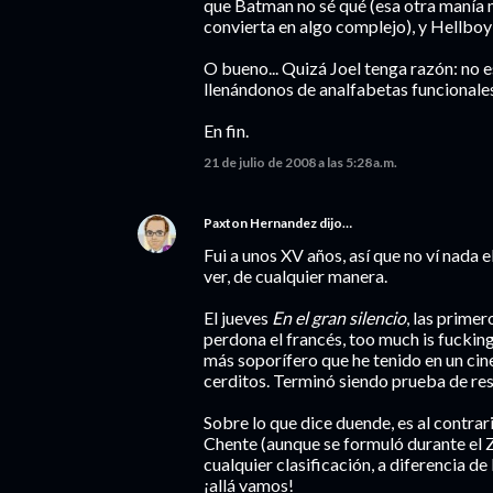
que Batman no sé qué (esa otra manía 
convierta en algo complejo), y Hellboy 
O bueno... Quizá Joel tenga razón: no e
llenándonos de analfabetas funcionales.
En fin.
21 de julio de 2008 a las 5:28 a.m.
Paxton Hernandez
dijo…
Fui a unos XV años, así que no ví nada
ver, de cualquier manera.
El jueves
En el gran silencio
, las prime
perdona el francés, too much is fucking
más soporífero que he tenido en un ci
cerditos. Terminó siendo prueba de res
Sobre lo que dice duende, es al contrar
Chente (aunque se formuló durante el Ze
cualquier clasificación, a diferencia de
¡allá vamos!