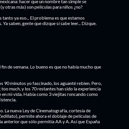
mexicana: hacer que un nombre tan simple se
(y otras más) son películas para niños ¿no?
s tanto ya eso... El problema es que estamos
 Ya saben, gente que dizque sí sabe leer... Dizque.
 el fin de semana. Lo bueno es que no había mucho que
ros 90 minutos yo fascinado, los aguanté rebien. Pero,
 too much, y los 70 restantes han sido la experiencia
ne en mi vida. Había como 3 viejitas roncando como
istencia.
io. La nueva Ley de Cinematografía, cortesía de
dillato), permite ahora el doblaje de películas de
 la anterior que sólo permitía AA y A. Así que España