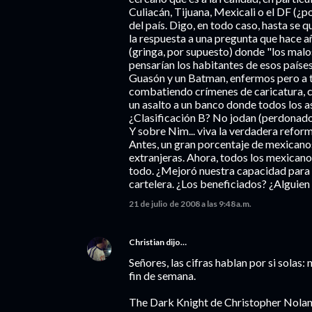
Culiacán, Tijuana, Mexicali o el DF (¿
del país. Digo, en todo caso, hasta se 
la respuesta a una pregunta que hace a
(gringa, por supuesto) donde "los malo
pensarían los habitantes de esos países
Guasón y un Batman, enfermos pero a t
combatiendo crímenes de caricatura, c
un asalto a un banco donde todos los as
¿Clasificación B? No jodan (perdonado
Y sobre Nim... viva la verdadera reform
Antes, un gran porcentaje de mexicanos
extranjeras. Ahora, todos los mexican
todo. ¿Mejoró nuestra capacidad para l
cartelera. ¿Los beneficiados? ¿Alguien
21 de julio de 2008 a las 9:48 a.m.
Christian
dijo…
Señores, las cifras hablan por si sola
fin de semana.
The Dark Knight de Christopher Nola