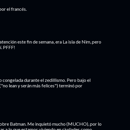
or el francés.
atención este fin de semana, era La isla de Nim, pero
í. PFFF!
vo congelada durante el zedillismo. Pero bajo el
("no lean y serán más felices") terminó por
sobre Batman. Me inquietó mucho (MUCHO), por lo
cular a lo que estamos viviendo en ciudades como