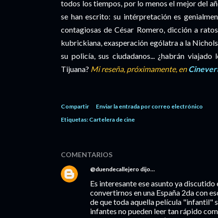
todos los tiempos, por lo menos el mejor del a
se han escrito: su intérpretación es genialme
contagiosas de César Romero, dicción a ratos
kubrickiana, exasperación ególatra a la Nichol
su policía, sus ciudadanos... ¿habrán viajad
Tijuana?
Mi reseña, próximamente, en
Cinevert
Compartir
Enviar la entrada por correo electrónico
Etiquetas:
Cartelera de cine
COMENTARIOS
@duendecallejero
dijo…
Es interesante ese asunto ya discutido 
convertirnos en una España 2da con eso
de que toda aquella película "infantil"
infantes no pueden leer tan rápido com