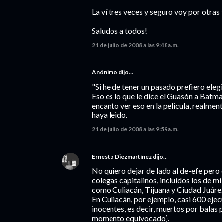
La ví tres veces y seguro voy por otras 
Saludos a todos!
21 de julio de 2008 a las 9:48 a.m.
Anónimo dijo…
"Si he de tener un pasado prefiero elegir
Eso es lo que le dice el Guasón a Batm
encanto ver eso en la pelicula, realment
haya leido.
21 de julio de 2008 a las 9:59 a.m.
Ernesto Diezmartínez
dijo…
No quiero dejar de lado al de-efe per
colegas capitalinos, incluidos los de 
como Culiacán, Tijuana y Ciudad Juáre
En Culiacán, por ejemplo, casi 600 eje
inocentes, es decir, muertos por balas 
momento equivocado).