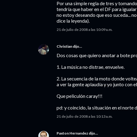
Por una simple regla de tres y tomando
tendría que haber en el DF para igualar 
no estoy deseando que eso suceda... no
dice la leyenda).
21 de julio de 2008 a las 10:09 a.m.
Christian
dijo…
Dos cosas que quiero anotar a bote pr
1. La música no distrae, envuelve.
2. La secuencia de la moto donde voltea e
a ver la gente aplaudía y yo junto con e
Que peliculón caray!!!
pd: y coincido, la situación en el norte
21 de julio de 2008 a las 10:13 a.m.
Paxton Hernandez
dijo…