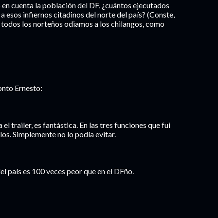
 en cuenta la población del DF, ¿cuántos ejecutados
a esos infiernos citadinos del norte del país? (Conste,
 todos los norteños odiamos a los chilangos, como
onto Ernesto:
l trailer, es fantástica. En las tres funciones que fui
llos. Simplemente no lo podía evitar.
 del país es 100 veces peor que en el DFño.