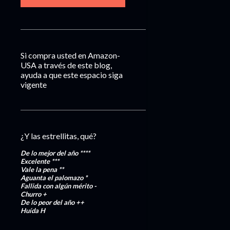
Si compra usted en Amazon-
USA a través de este blog,
ayuda a que este espacio siga
vigente
¿Y las estrellitas, qué?
De lo mejor del año
****
Excelente
***
Vale la pena
**
Aguanta el palomazo
*
Fallida con algún mérito
-
Churro
+
De lo peor del año
++
Huída
H