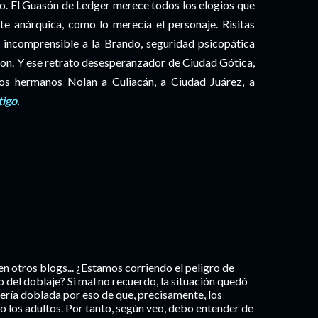
ño. El Guasón de Ledger merece todos los elogios que
nte anárquica, como lo merecía el personaje. Risitas
 incomprensible a la Brando, seguridad psicopática
son. Y ese retrato desesperanzador de Ciudad Gótica,
o los hermanos Nolan a Culiacán, a Ciudad Juárez, a
igo.
en otros blogs... ¿Estamos corriendo el peligro de
 del doblaje? Si mal no recuerdo, la situación quedó
 sería doblada por eso de que, precisamente, los
o los adultos. Por tanto, según veo, debo entender de