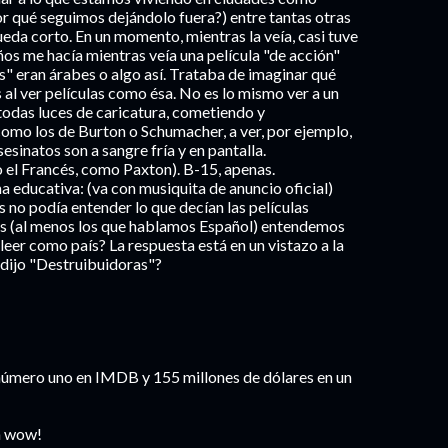
por qué seguimos dejándolo fuera?) entre tantas otras
queda corto. En un momento, mientras la veía, casi tuve
ños me hacía mientras veía una película "de acción"
s" eran árabes o algo así. Trataba de imaginar qué
 al ver películas como ésa. No es lo mismo ver a un
odas luces de caricatura, cometiendo y
omo los de Burton o Schumacher, a ver, por ejemplo,
esinatos son a sangre fría y en pantalla.
 el Francés, como Paxton). B-15, apenas.
a educativa: (va con musiquita de anuncio oficial)
 no podía entender lo que decían las películas
os (al menos los que hablamos Español) entendemos
eer como país? La respuesta está en un vistazo a la
 dijo "Destruibuidoras"?
s: número uno en IMDB y 155 millones de dólares en un
n wow!