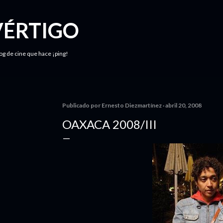
Ir al contenido principal
VÉRTIGO
log de cine que hace ¡ping!
Publicado por
Ernesto Diezmartínez
abril 20, 2008
OAXACA 2008/III