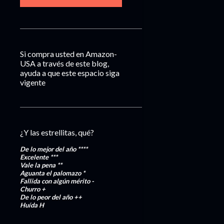
Si compra usted en Amazon-
USA a través de este blog,
ayuda a que este espacio siga
vigente
¿Y las estrellitas, qué?
De lo mejor del año
****
Excelente
***
Vale la pena
**
Aguanta el palomazo
*
Fallida con algún mérito
-
Churro
+
De lo peor del año
++
Huída
H