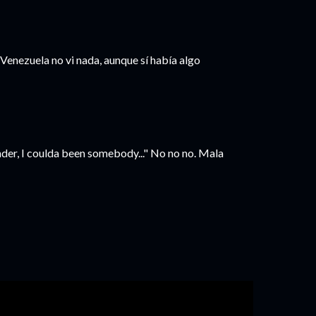
nezuela no vi nada, aunque sí había algo
der, I coulda been somebody..." No no no. Mala