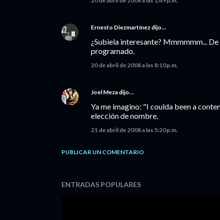
20 de abril de 2008 a las 1:49 p.m.
Ernesto Diezmartínez
dijo…
¿Subiela interesante? Mmmmmm... De Ve
programado.
20 de abril de 2008 a las 8:10 p.m.
Joel Meza
dijo…
Ya me imagino: "I coulda been a conten
elección de nombre.
21 de abril de 2008 a las 5:20 p.m.
PUBLICAR UN COMENTARIO
ENTRADAS POPULARES