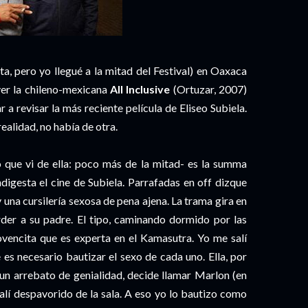
nta, pero yo llegué a la mitad del Festival) en Oaxaca
ver la chileno-mexicana
All Inclusive
(Ortuzar, 2007)
 a revisar la más reciente película de Eliseo Subiela.
realidad, no había de otra.
o que vi de ella: poco más de la mitad- es la summa
ndigesta el cine de Subiela. Parrafadas en off dizque
 una cursilería sexosa de pena ajena. La trama gira en
er a su padre. El tipo, caminando dormido por las
ovencita que es experta en el Kamasutra. Yo me salí
 es necesario bautizar el sexo de cada uno. Ella, por
n un arrebato de genialidad, decide llamar Marlon (en
lí despavorido de la sala. A eso yo lo bautizo como