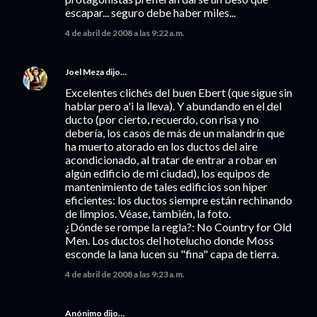
escapar... seguro debe haber miles...
4 de abril de 2008 a las 9:22 a.m.
Joel Meza
dijo…
Excelentes clichés del buen Ebert (que sigue sin
hablar pero a'i la lleva). Y abundando en el del
ducto (por cierto, recuerdo, con risa y no
debería, los casos de más de un malandrín que
ha muerto atorado en los ductos del aire
acondicionado, al tratar de entrar a robar en
algún edificio de mi ciudad), los equipos de
mantenimiento de tales edificios son hiper
eficientes: los ductos siempre están rechinando
de limpios. Véase, también, la foto.
¿Dónde se rompe la regla?: No Country for Old
Men. Los ductos del hotelucho donde Moss
esconde la lana lucen su "fina" capa de tierra.
4 de abril de 2008 a las 9:23 a.m.
Anónimo dijo…