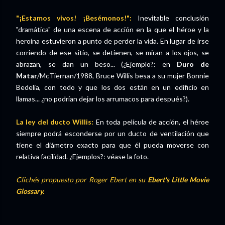
"¡Estamos vivos! ¡Besémonos!":
Inevitable conclusión
"dramática" de una escena de acción en la que el héroe y la
heroína estuvieron a punto de perder la vida. En lugar de irse
corriendo de ese sitio, se detienen, se miran a los ojos, se
abrazan, se dan un beso... (¿Ejemplo?: en
Duro de
Matar
/McTiernan/1988, Bruce Willis besa a su mujer Bonnie
Bedelia, con todo y que los dos están en un edificio en
llamas... ¿no podrían dejar los arrumacos para después?).
La ley del ducto Willis:
En toda película de acción, el héroe
siempre podrá esconderse por un ducto de ventilación que
tiene el diámetro exacto para que él pueda moverse con
relativa facilidad. ¿Ejemplos?: véase la foto.
Clichés propuesto por Roger Ebert en su
Ebert's Little Movie
Glossary.