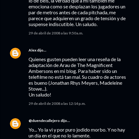
lo de beis, la verdad que a mi también me
emociona como se desplazan los jugadores un
par de metros antes de cada pitchada, me
parece que adquieren un grado de tensión y de
suspense indiscutible. Un saludo.
29 de abril de 2008 a las 9:50 a.m.
Alex
dijo…
Quienes gusten pueden leer una reseña de la
adaptación de Arau de The Magnificent
Ambersons en mi blog. Para haber sido un
telefilme no está tan mal. Su cuadro de actores
es bueno (Jonathan Rhys Meyers, Madeleine
Stowe...).
Un saludo!
29 de abril de 2008 a las 12:14 p.m.
@duendecallejero
dijo…
Yo... Yo la vi y por puro jodido morbo. Y no hay
un día en el que no lo lamente.