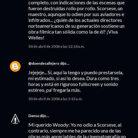
completo, con indicaciones de las escenas que
fueron destruidas rollo por rollo. Scorsese, un
maestro, aqunque lo odien por sus aviadores e
infiltrados... ¿quién de los actuales directores
norteamericanos de su generación sostiene un
obra fílmica tan sólida como la de él? ¡Viva
Welles!
30 de abril de 2008 a las 12:18 a.m.
@duendecallejero
dijo…
Jejejeje... Sí, aquí la tengo y puedo prestarsela,
mi estimado, sí así lo desea. Dura como tres
horas y está en riguroso fullscreen y sonido
estéreo, pa' fregarla más.
30 de abril de 2008 a las 5:32 a.m.
Daesu
dijo…
Mi querido Woody: Yo no odio a Scorsese, al
contrario, siempre me ha parecido una de las
obras más apreciables de la cinematografía no