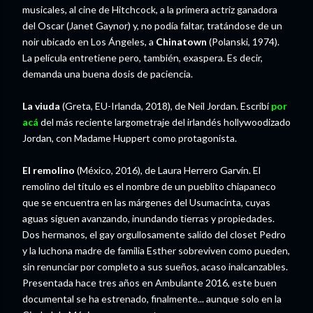
musicales, al cine de Hitchcock, a la primera actriz ganadora
del Oscar (Janet Gaynor) y, no podía faltar, tratándose de un
noir ubicado en Los Ángeles, a
Chinatown
(Polanski, 1974).
La película entretiene pero, también, exaspera. Es decir,
demanda una buena dosis de paciencia.
La viuda
(Greta, EU-Irlanda, 2018), de Neil Jordan. Escribí
por
acá
del más reciente largometraje del irlandés hollywoodizado
Jordan, con Madame Huppert como protagonista.
El remolino
(México, 2016), de Laura Herrero Garvín. El
remolino del título es el nombre de un pueblito chiapaneco
que se encuentra en las márgenes del Usumacinta, cuyas
aguas siguen avanzando, inundando tierras y propiedades.
Dos hermanos, el gay orgullosamente salido del closet Pedro
y la luchona madre de familia Esther sobreviven como pueden,
sin renunciar por completo a sus sueños, acaso inalcanzables.
Presentada hace tres años en Ambulante 2016, este buen
documental se ha estrenado, finalmente... aunque solo en la