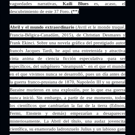
vaguedades narrativas,
Kaili Blues
es, acaso, el
descubrimiento de este 37 Foro.
(**)
Abril y el mundo extraordinario
(Avril et le monde truqué,
Francia-Bélgica-Canadám, 2015), de Christian Desmares y
Frank Ekinci.
Sobre una novela gráfica del prestigiado autor
francés Jacques Tardi, he aquí una entretenida y atractiva
cinta anima de ciencia ficción especulativa -para ser
específicos, del subgénero "steampunk"- en el que el mundo
en el que vivimos nunca se desarrolló, pues un día antes de
la guerra franco-prusiana de 1870, Napoleón III y su general
Bazaine murieron en una explosión, por lo que esa guerra
nunca inició. Sin embargo, a partir de ese momento, todos
los científicos que cambiarían la faz de la tierra (Edison,
Fermi, Einstein y demás) empezarían a desaparecer
misteriosamente. La Abril del título, una audaz jovencita
científica, su enamorado ladronzuelo Julius y un labioso gato