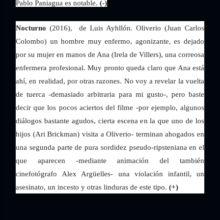
Pablo Paniagua es notable.
(-)
Nocturno
(2016), de Luis Ayhllón. Oliverio (Juan Carlos
Colombo) un hombre muy enfermo, agonizante, es dejado
por su mujer en manos de Ana (Irela de Villers), una correosa
enfermera profesional.
Muy pronto queda claro que Ana está
ahí, en realidad, por otras razones. No voy a revelar la vuelta
de tuerca -demasiado arbitraria para mi gusto-, pero baste
decir que los pocos aciertos del filme -por ejemplo, algunos
diálogos bastante agudos, cierta escena en la que uno de los
hijos (Ari Brickman) visita a Oliverio- terminan ahogados en
una segunda parte de pura sordidez pseudo-ripsteniana en el
que aparecen -mediante animación del también
cinefotógrafo Alex Argüelles- una violación infantil, un
asesinato, un incesto y otras linduras de este tipo.
(+)