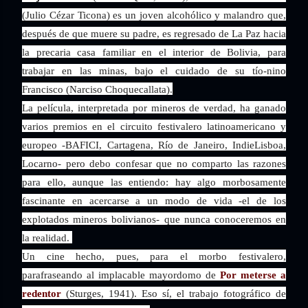
(Julio Cézar Ticona) es un joven alcohólico y malandro que,
después de que muere su padre, es regresado de La Paz hacia
la precaria casa familiar en el interior de Bolivia, para
trabajar en las minas, bajo el cuidado de su tío-nino
Francisco (Narciso Choquecallata).
La película, interpretada por mineros de verdad, ha ganado
varios premios en el circuito festivalero latinoamericano y
europeo -BAFICI, Cartagena, Río de Janeiro, IndieLisboa,
Locarno- pero debo confesar que no comparto las razones
para ello, aunque las entiendo: hay algo morbosamente
fascinante en acercarse a un modo de vida -el de los
explotados mineros bolivianos- que nunca conoceremos en
la realidad.
Un cine hecho, pues, para el morbo festivalero,
parafraseando al implacable mayordomo de
Por meterse a
redentor
(Sturges, 1941). Eso sí, el trabajo fotográfico de