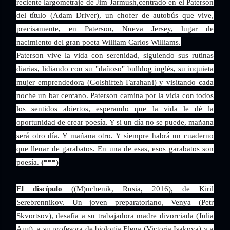
reciente largometraje de Jim Jarmush,centrado en el Paterson
del título (Adam Driver), un chofer de autobús que vive,
precisamente, en Paterson, Nueva Jersey, lugar de
nacimiento del gran poeta William Carlos Williams.
Paterson vive la vida con serenidad, siguiendo sus rutinas
diarias, lidiando con su "dañoso" bulldog inglés, su inquieta
mujer emprendedora (Golshifteh Farahani) y visitando cada
noche un bar cercano. Paterson camina por la vida con todos
los sentidos abiertos, esperando que la vida le dé la
oportunidad de crear poesía. Y si un día no se puede, mañana
será otro día. Y mañana otro. Y siempre habrá un cuaderno
que llenar de garabatos. En una de esas, esos garabatos son
poesía.
(***)
El discípulo
((M)uchenik, Rusia, 2016), de Kiril
Serebrennikov. Un joven preparatoriano, Venya (Petr
Skvortsov), desafía a su trabajadora madre divorciada (Julia
Aug), a su profesora de biología Elena (Victoria Isakova) y a