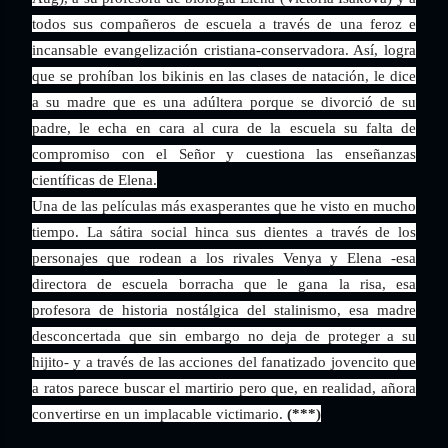
todos sus compañeros de escuela a través de una feroz e
incansable evangelización cristiana-conservadora. Así, logra
que se prohíban los bikinis en las clases de natación, le dice
a su madre que es una adúltera porque se divorció de su
padre, le echa en cara al cura de la escuela su falta de
compromiso con el Señor y cuestiona las enseñanzas
científicas de Elena.
Una de las películas más exasperantes que he visto en mucho
tiempo. La sátira social hinca sus dientes a través de los
personajes que rodean a los rivales Venya y Elena -esa
directora de escuela borracha que le gana la risa, esa
profesora de historia nostálgica del stalinismo, esa madre
desconcertada que sin embargo no deja de proteger a su
hijito- y a través de las acciones del fanatizado jovencito que
a ratos parece buscar el martirio pero que, en realidad, añora
convertirse en un implacable victimario.
(***)