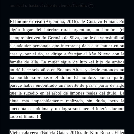
musical o hasta el cine de ciencia ficción.
(*)
El limonero real
(Argentina, 2016), de Gustavo Fontán. En
algún lugar del interior rural argentino, un hombre (el
siempre bienvenido Germán de Silva, que le da verosimilitud
a cualquier personaje que interpreta) deja a su mujer en su
casa y, por el río, se dirige a festejar el Año Nuevo con la
familia de ella.
La mujer sigue de luto -el hijo de ambos
murió hace seis años en Buenos Aires- y desde entonces no
ha podido sobrepasar el dolor. El hombre, por su parte,
parece haber encontrado una suerte de paz a partir de algo
que le sucedió en el árbol de limones reales del título. La
cinta está impecablemente realizada, sin duda, pero la
anécdota es mínima y no logra sostener el interés durante
todo el filme.
(-)
Viejo calavera
(Bolivia-Qatar, 2016), de Kiro Russo. Elder