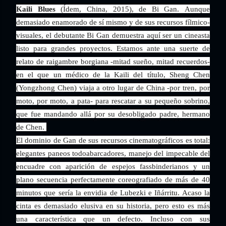
Kaili Blues
(Ídem, China, 2015), de Bi Gan.
Aunque
demasiado enamorado de sí mismo y de sus recursos fílmico-
visuales, el debutante Bi Gan demuestra aquí ser un cineasta
listo para grandes proyectos. Estamos ante una suerte de
relato de raigambre borgiana -mitad sueño, mitad recuerdos-
en el que un médico de la Kaili del título, Sheng Chen
(Yongzhong Chen) viaja a otro lugar de China -por tren, por
moto, por moto, a pata- para rescatar a su pequeño sobrino,
que fue mandando allá por su desobligado padre, hermano
de Chen.
El dominio de Gan de sus recursos cinematográficos es total:
elegantes paneos todoabarcadores, manejo del impecable del
encuadre con aparición de espejos fassbinderianos y un
plano secuencia perfectamente coreografiado de más de 40
minutos que sería la envidia de Lubezki e Iñárritu. Acaso la
cinta es demasiado elusiva en su historia, pero esto es más
una característica que un defecto. Incluso con sus