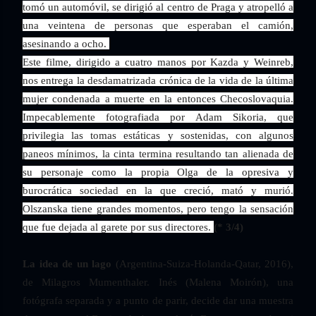
tomó un automóvil, se dirigió al centro de Praga y atropelló a
una veintena de personas que esperaban el camión,
asesinando a ocho.
Este filme, dirigido a cuatro manos por Kazda y Weinreb,
nos entrega la desdamatrizada crónica de la vida de la última
mujer condenada a muerte en la entonces Checoslovaquia.
Impecablemente fotografiada por Adam Sikoria, que
privilegia las tomas estáticas y sostenidas, con algunos
paneos mínimos, la cinta termina resultando tan alienada de
su personaje como la propia Olga de la opresiva y
burocrática sociedad en la que creció, mató y murió.
Olszanska tiene grandes momentos, pero tengo la sensación
que fue dejada al garete por sus directores.
(* 3/4)
La idea de un lago
(Argentina-Suiza-Holanda-Qatar, 2016),
de Milagros Mumenthaler. Inés (Malena Moirón), una
fotógrafa separada y a punto de parir, decide dar una muestra