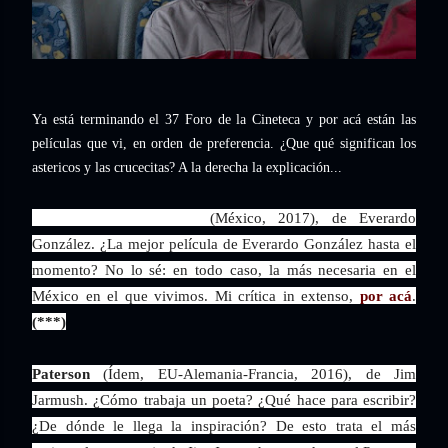
Ya está terminando el 37 Foro de la Cineteca y por acá están las
películas que vi, en orden de preferencia. ¿Que qué significan los
astericos y las crucecitas? A la derecha la explicación...
La libertad del diablo
(México, 2017), de Everardo
González. ¿La mejor película de Everardo González hasta el
momento? No lo sé: en todo caso, la más necesaria en el
México en el que vivimos. Mi crítica in extenso,
por acá
.
(***)
Paterson
(Ídem, EU-Alemania-Francia, 2016), de Jim
Jarmush. ¿Cómo trabaja un poeta? ¿Qué hace para escribir?
¿De dónde le llega la inspiración? De esto trata el más