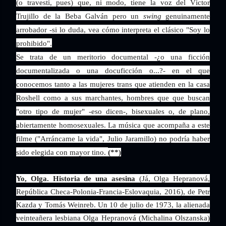
(o travesti, pues) que, ni modo, tiene la voz del Víctor
Trujillo de la Beba Galván pero un
swing
genuinamente
arrobador -si lo duda, vea cómo interpreta el clásico "Soy lo
prohibido".
Se trata de un meritorio documental -¿o una ficción
documentalizada o una docuficción o...?- en el que
conocemos tanto a las mujeres trans que atienden en la casa
Roshell como a sus marchantes, hombres que que buscan
"otro tipo de mujer" -eso dicen-, bisexuales o, de plano,
abiertamente homosexuales. La música que acompaña a este
filme ("Arráncame la vida", Julio Jaramillo) no podría haber
sido elegida con mayor tino.
(**)
Yo, Olga. Historia de una asesina
(Já, Olga Hepranová,
República Checa-Polonia-Francia-Eslovaquia, 2016), de Petr
Kazda y Tomás Weinreb. Un 10 de julio de 1973, la alienada
veinteañera lesbiana Olga Hepranová (Michalina Olszanska)