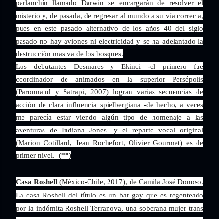
parlanchín llamado Darwin se encargarán de resolver el
misterio y, de pasada, de regresar al mundo a su vía correcta,
pues en este pasado alternativo de los años 40 del siglo
pasado no hay aviones ni electricidad y se ha adelantado la
destrucción masiva de los bosques.
Los debutantes Desmares y Ekinci -el primero fue
coordinador de animados en la superior Persépolis
(Paronnaud y Satrapi, 2007) logran varias secuencias de
acción de clara influencia spielbergiana -de hecho, a veces
me parecía estar viendo algún tipo de homenaje a las
aventuras de Indiana Jones- y el reparto vocal original
(Marion Cotillard, Jean Rochefort, Olivier Gourmet) es de
primer nivel.
(**)
Casa Roshell
(México-Chile, 2017), de Camila José Donoso.
La casa Roshell del título es un bar gay que es regenteado
por la indómita Roshell Terranova, una soberana mujer trans