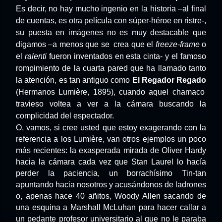
Es decir, no hay mucho ingenio en la historia –al final
de cuentas, es otra película con súper-héroe en ristre-,
su puesta en imágenes no es muy destacable que
digamos –a menos que se
crea que el
freeze-frame
o
el
ralenti
fueron inventados en esta cinta- y el famoso
rompimiento de la cuarta pared que ha llamado tanto
la atención, es tan antiguo como
El Regador Regado
(Hermanos Lumière, 1895), cuando aquel chamaco
travieso voltea a ver a la cámara buscando la
complicidad del espectador.
O, vamos, si cree usted que estoy exagerando con la
referencia a los Lumière, van otros ejemplos un poco
más recientes: la exasperada mirada de Oliver Hardy
hacia la cámara cada vez que Stan Laurel lo hacía
perder la paciencia, un borrachísimo Tin-tan
apuntando hacia nosotros y acusándonos de ladrones
o, apenas hace 40 añitos, Woody Allen sacando de
una esquina a Marshall McLuhan para hacer callar a
un pedante profesor universitario al que no le paraba