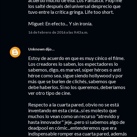
acuerdo mucho de ella. Los Fantastic Flop me
los salté después del universal desprecio que
tuvo entre la crítica gringa. Life too short.
Miguel: En efecto... Y sin ironía.
16 de febrero de 2016 a las 9:43 a.m.
Unknown
dijo…
Estoy de acuerdo en que es muy cínico el filme.
Los creadores lo saben, los espectadores lo
sabemos, digo, es marvel, súper héroes o anti
héroe como sea, sigue siendo hollywood y por
más que se burlen de clichés, sabemos que
debe haberlos. Si no los queremos, deberíamos
ver otro tipo de cine.
Respecto a la cuarta pared, obvio no se está
inventando en esta cinta...sí es molesto que
muchos lo vean como un recurso "atrevido y
hasta innovador" jeje...pero si sabemos algo de
deadpool en cómic...entenderemos que era
indispensable romper esa cuarta pared, además