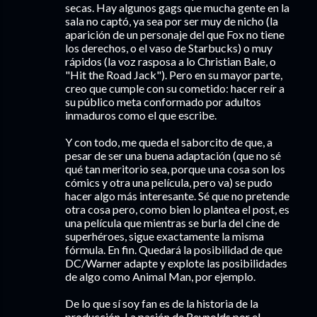
secas. Hay algunos gags que mucha gente en la
sala no captó, ya sea por ser muy de nicho (la
aparición de un personaje del que Fox no tiene
los derechos, o el vaso de Starbucks) o muy
rápidos (la voz rasposa a lo Christian Bale, o
"Hit the Road Jack"). Pero en su mayor parte,
creo que cumple con su cometido: hacer reír a
su público meta conformado por adultos
inmaduros como el que escribe.
Y con todo, me queda el saborcito de que, a
pesar de ser una buena adaptación (que no sé
qué tan meritorio sea, porque una cosa son los
cómics y otra una película, pero va) se pudo
hacer algo más interesante. Sé que no pretende
otra cosa pero, como bien lo plantea el post, es
una película que mientras se burla del cine de
superhéroes, sigue exactamente la misma
fórmula. En fin. Quedará la posibilidad de que
DC/Warner adapte y explote las posibilidades
de algo como Animal Man, por ejemplo.
De lo que sí soy fan es de la historia de la
producción. La pasión de Reynolds por el