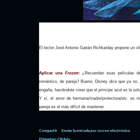
El lector José Antonio Gaitán Richkarday propone un c
Aplicar una
Frozen:
¿Recuerdan esas películas d
romántico, de pareja? Bueno, Disney dice que ya no.
engaña, haciéndote creer que el príncipe azul es la so
Y sí, el amor de hermana/madre/protectora/etc. es 
pareja es el más difícil de mantener.
Compartir
Enviar la entrada por correo electrónico
Etiquetas:
Clichés