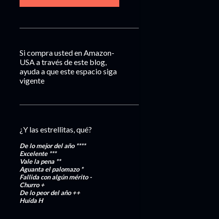
Si compra usted en Amazon-
USA a través de este blog,
ayuda a que este espacio siga
vigente
¿Y las estrellitas, qué?
De lo mejor del año
****
Excelente
***
Vale la pena
**
Aguanta el palomazo
*
Fallida con algún mérito
-
Churro
+
De lo peor del año
++
Huída
H