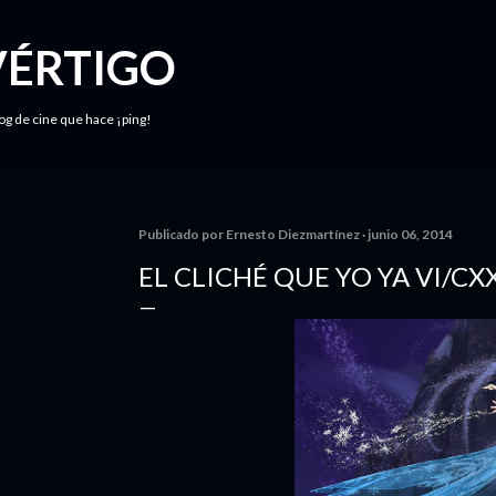
Ir al contenido principal
VÉRTIGO
log de cine que hace ¡ping!
Publicado por
Ernesto Diezmartínez
junio 06, 2014
EL CLICHÉ QUE YO YA VI/CXX