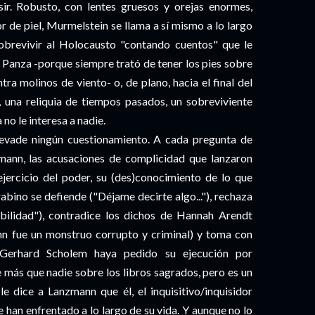
ir. Robusto, con lentes gruesos y orejas enormes,
lor de piel, Murmelstein se llama a sí mismo a lo largo
obrevivir al Holocausto "contando cuentos" que le
ho Panza -porque siempre trató de tener los pies sobre
tra molinos de viento- o, de plano, hacia el final del
ir, una reliquia de tiempos pasados, un sobreviviente
 no le interesa a nadie.
evade ningún cuestionamiento. A cada pregunta de
mann, las acusaciones de complicidad que lanzaron
 ejercicio del poder, su (des)conocimiento de lo que
abino se defiende ("Déjame decirte algo..."), rechaza
bilidad"), contradice los dichos de Hannah Arendt
ann fue un monstruo corrupto y criminal) y toma con
o Gerhard Scholem haya pedido su ejecución por
más que nadie sobre los libros sagrados, pero es un
e dice a Lanzmann que él, el inquisitivo/inquisidor
se han enfrentado a lo largo de su vida. Y aunque no lo