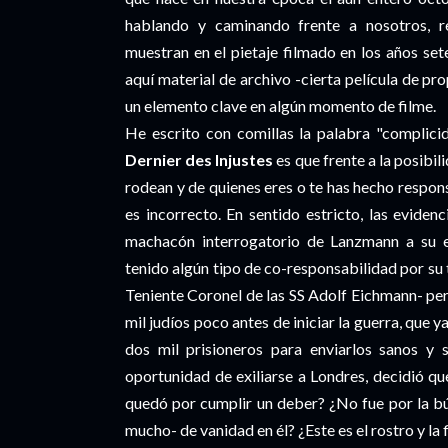
hablando y caminando frente a nosotros, r
muestran en el pietaje filmado en los años sete
aquí material de archivo -cierta película de p
un elemento clave en algún momento de filme.
He escrito con comillas la palabra "complici
Dernier des Injustes
es que frente a la posibil
rodean y de quienes eres o te has hecho respons
es incorrecto. En sentido estricto, las eviden
machacón interrogatorio de Lanzmann a su e
tenido algún tipo de co-responsabilidad por su t
Teniente Coronel de las SS Adolf Eichmann- per
mil judíos poco antes de iniciar la guerra, que
dos mil prisioneros para enviarlos sanos y 
oportunidad de exiliarse a Londres, decidió q
quedó por cumplir un deber? ¿No fue por la bú
mucho- de vanidad en él? ¿Este es el rostro y la