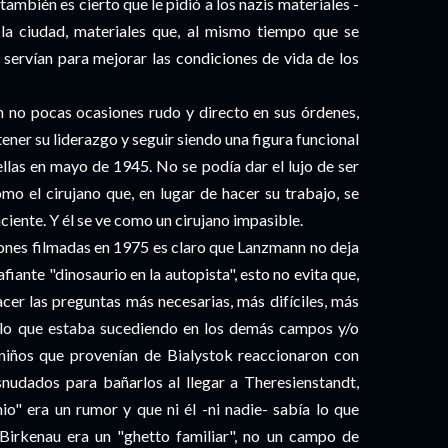
 también es cierto que le pidió a los nazis materiales -
" la ciudad, materiales que, al mismo tiempo que se
servían para mejorar las condiciones de vida de los
y en no pocas ocasiones rudo y directo en sus órdenes,
tener su liderazgo y seguir siendo una figura funcional
ellas en mayo de 1945. No se podía dar el lujo de ser
mo el cirujano que, en lugar de hacer su trabajo, se
aciente. Y él se ve como un cirujano impasible.
iones filmadas en 1975 es claro que Lanzmann no deja
fiante "dinosaurio en la autopista", esto no evita que,
hacer las preguntas más necesarias, más difíciles, más
 lo que estaba sucediendo en los demás campos y/o
iños que provenían de Bialystok reaccionaron con
snudados para bañarlos al llegar a Theresienstandt,
nio" era un rumor y que ni él -ni nadie- sabía lo que
 Birkenau era un "ghetto familiar", no un campo de