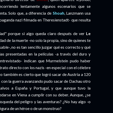
ecorriendo lentamente algunos escenarios que se
nta. Solo que, a diferencia de
Shoah
, Lanzmann usa
ropaganda nazi filmada en Theresienstadt- que resulta
dad" porque si algo queda claro después de ver
Le
idad de la muerte -no solo la propia, sino de quienes te
able-, no es tan sencillo juzgar qué es correcto y qué
cias presentadas en la películas -a través del duro y
ntrevistado- indican que Murmelstein pudo haber
rato directo con los nazis -en especial con el célebre
o también es cierto que logró sacar de Austria a 120
 ya con la guerra avanzando pudo sacar de Dachau otro
salvos a España y Portugal, y que aunque tuvo la
uedarse en Viena a cumplir con su deber. Aunque, ¿se
squeda del peligro y las aventuras? ¿No hay algo -o
 figura de un héroe o de un monstruo?