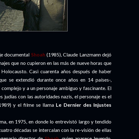
je documental
Shoah
(1985), Claude Lanzmann dejó
najes que no cupieron en las más de nueve horas que
l Holocausto. Casi cuarenta años después de haber
 que se extendió durante once años en 14 países-,
 complejo y a un personaje ambiguo y fascinante. El
 judías con las autoridades nazis, el personaje es el
1989) y el filme se llama
Le Dernier des Injustes
, en 1975, en donde lo entrevistó largo y tendido
uatro décadas se intercalan con la re-visión de ellas
ogenario director de
Shoah
, quien aparece leyendo,