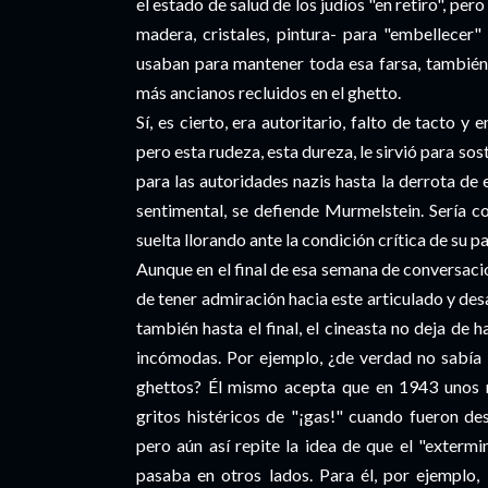
el estado de salud de los judíos "en retiro", pero
madera, cristales, pintura- para "embellecer
usaban para mantener toda esa farsa, también 
más ancianos recluidos en el ghetto.
Sí, es cierto, era autoritario, falto de tacto 
pero esta rudeza, esta dureza, le sirvió para sos
para las autoridades nazis hasta la derrota de 
sentimental, se defiende Murmelstein. Sería co
suelta llorando ante la condición crítica de su p
Aunque en el final de esa semana de conversac
de tener admiración hacia este articulado y desa
también hasta el final, el cineasta no deja de 
incómodas. Por ejemplo, ¿de verdad no sabía
ghettos? Él mismo acepta que en 1943 unos n
gritos histéricos de "¡gas!" cuando fueron de
pero aún así repite la idea de que el "extermi
pasaba en otros lados. Para él, por ejemplo,