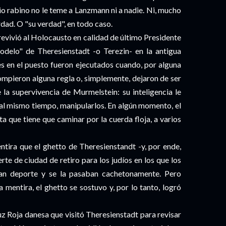
io rabino no le teme a Lanzmann ni a nadie. Ni, mucho
rdad. O "su verdad", en todo caso.
evivió al Holocausto en calidad de último Presidente
delo" de Theresienstadt -o Terezin- en la antigua
s en el puesto fueron ejecutados cuando, por alguna
rompieron alguna regla o, simplemente, dejaron de ser
e la supervivencia de Murmelstein: su inteligencia le
y, al mismo tiempo, manipularlos. En algún momento, el
ta que tiene que caminar por la cuerda floja, a varios
mentira que el ghetto de Theresienstandt -y, por ende,
te de ciudad de retiro para los judíos en los que los
ían deporte y se la pasaban cachetonamente. Pero
a mentira, el ghetto se sostuvo y, por lo tanto, logró
Cruz Roja danesa que visitó Theresienstadt para revisar