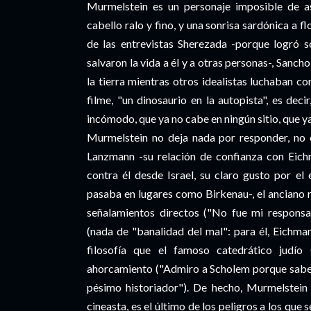
Murmelstein es un personaje imposible de as
cabello ralo y fino, y una sonrisa sardónica a f
de las entrevistas Sherezada -porque logró s
salvaron la vida a él y a otras personas-, Sanc
la tierra mientras otros idealistas luchaban con
filme, "un dinosaurio en la autopista", es dec
incómodo, que ya no cabe en ningún sitio, que ya
Murmelstein no deja nada por responder, no 
Lanzmann -su relación de confianza con Eich
contra él desde Israel, su claro gusto por el
pasaba en lugares como Birkenau-, el anciano r
señalamientos directos ("No fue mi responsa
(nada de "banalidad del mal": para él, Eichm
filosofía que el famoso catedrático judí
ahorcamiento ("Admiro a Scholem porque sabe 
pésimo historiador"). De hecho, Murmelstein l
cineasta, es el último de los peligros a los que 