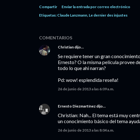
Compartir
Enviar la entrada por correo electrónico
Etiquetas:
Claude Lanzmann
Le dernier des injustes
COMENTARIOS
Christian
dijo…
Se requiere tener un gran conocimiento
Ernesto? O la misma película provee de
todo lo que ahi narran?
Pd: wow! esplendida reseña!
26 de junio de 2013 a las 6:09 a.m.
Ernesto Diezmartínez
dijo…
Christian: Nah... El tema está muy cen
un conocimiento básico del tema ayud
26 de junio de 2013 a las 8:04 a.m.