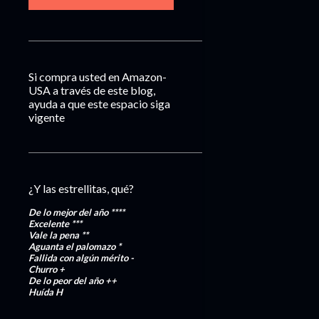
Si compra usted en Amazon-
USA a través de este blog,
ayuda a que este espacio siga
vigente
¿Y las estrellitas, qué?
De lo mejor del año
****
Excelente
***
Vale la pena
**
Aguanta el palomazo
*
Fallida con algún mérito
-
Churro
+
De lo peor del año
++
Huída
H