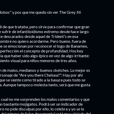
e lobos" y pos que me quedo sin ver The Grey. Ni
 de que trataba, pero sirve para confirmar que gran
 sufrir de infantiloidismo extremo desde hace largo
e descarados desde aquel de Trident's en esa
nombre no quiero acordarme. Pero bueno, fuera de
 que se emocionan por reconocer el logo de Banamex,
la perfección el concepto de profundidad. Hockey
a que haber sido algo épico en vez de algo irritante:
iento visual para niños menores de tres años.
n de malos, medianos y buenos sketches. Lo mejor es
sonaje de "Are you there Chelsea?". Hay por ahí
ue se siente como tirado a la basura pues todo se
na. Aunque tampoco molesta tanto, será que me gusta
 la cual no me sorprenden los malos comentarios y que
an bastante mojigatos. Podrá ser un indicador de
ro no pide disculpas por ello, lo celebra y yo se lo
el género de falso documental está muy alejada del