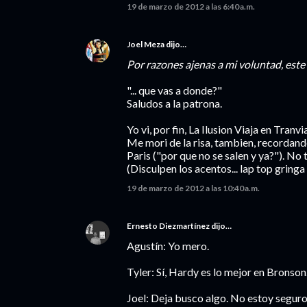
19 de marzo de 2012 a las 6:40 a.m.
Joel Meza
dijo…
Por razones ajenas a mi voluntad, est
"... que vas a donde?"
Saludos a la patrona.
Yo vi, por fin, La Ilusion Viaja en Tran
Me mori de la risa, tambien, recordand
Paris ("por que no se salen y ya?"). No 
(Disculpen los acentos... lap top gringa 
19 de marzo de 2012 a las 10:40 a.m.
Ernesto Diezmartínez
dijo…
Agustín: Yo mero.
Tyler: Sí, Hardy es lo mejor en Bronson
Joel: Deja busco algo. No estoy seguro.