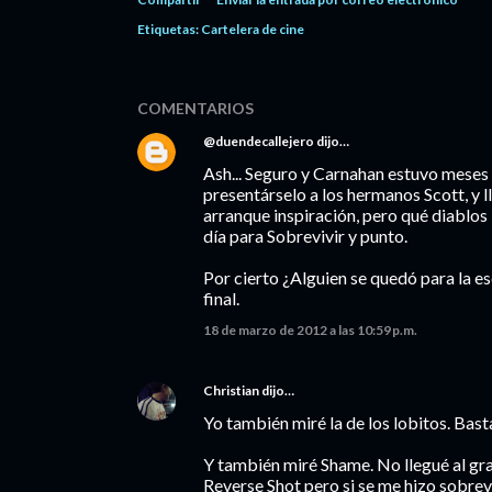
Etiquetas:
Cartelera de cine
COMENTARIOS
@duendecallejero
dijo…
Ash... Seguro y Carnahan estuvo meses 
presentárselo a los hermanos Scott, y 
arranque inspiración, pero qué diablos 
día para Sobrevivir y punto.
Por cierto ¿Alguien se quedó para la es
final.
18 de marzo de 2012 a las 10:59 p.m.
Christian
dijo…
Yo también miré la de los lobitos. Bas
Y también miré Shame. No llegué al gra
Reverse Shot pero si se me hizo sobre