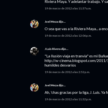
Riviera Maya. Y adelantar trabajo. Y sa
19 de marzo de 2012 a las 11:37 a.m.
Joel Meza
dijo…
O sea que vas a la Riviera Maya... a ence
19 de marzo de 2012 a las 12:06 p.m.
J Luis Rivera
dijo…
"La Ilusión viaja en tranvía" es mi Buñu
http://w-cinema.blogspot.com/2011/12
humildes desvaríos
19 de marzo de 2012 a las 2:52 p.m.
Joel Meza
dijo…
Ah, 'chas gracias por la liga, J. Luis. Ya fu
19 de marzo de 2012 a las 11:32 p.m.