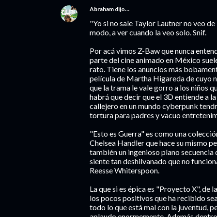
Abraham
dijo…
"Yo si no sale Taylor Lautner no veo d
modo, a ver cuando la veo solo. Snif.
Por acá vimos Z-Baw que nunca entendí
parte del cine animado en México suele
rato. Tiene los anuncios más bobament
película de Martha Higareda de cuyo 
que la trama le vale gorro a los niños
habrá que decir que el 3D entiende a 
callejero en un mundo cyberpunk tendrí
tortura para padres y vacuo entretenim
"Esto es Guerra" es como una colecció
Chelsea Handler que hace su mismo per
también un ingenioso plano secuencia q
siente tan deshilvanado que no funcio
Reesse Whiterspoon.
La que si es épica es "Proyecto X", de
los pocos positivos que ha recibido se
todo lo que está mal con la juventud, pe
aplaudo enormemente. Además dentro d