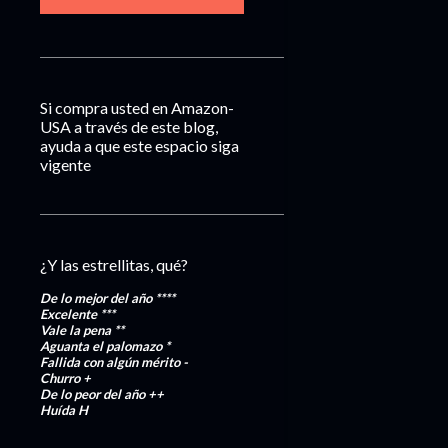
Si compra usted en Amazon-
USA a través de este blog,
ayuda a que este espacio siga
vigente
¿Y las estrellitas, qué?
De lo mejor del año
****
Excelente
***
Vale la pena
**
Aguanta el palomazo
*
Fallida con algún mérito
-
Churro
+
De lo peor del año
++
Huída
H