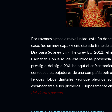
Por razones ajenas a mi voluntad, este fin de 
caso, fue un muy capaz y entretenido filme de a
Día para Sobrevivir
(The Grey, EU, 2012), el 
Carnahan. Con la sólida -casi rocosa- presenci
prestigio del siglo XXI, he aquí el enfrentam
correosos trabajadores de una compañía petro
feroces lobos digitales -aunque algunos s
escabecharse a los primeros. Culposamente en
del viernes pasado.
Compartir
Enviar la entrada por correo electrónico