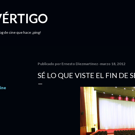
Ir al contenido principal
VÉRTIGO
log de cine que hace ¡ping!
Publicado por
Ernesto Diezmartínez
marzo 18, 2012
SÉ LO QUE VISTE EL FIN DE
ine