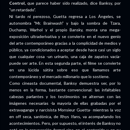
Control,
que parece haber sido realizado, dice Banksy, por
"un retardado".
Ni tardo ni perezoso, Guetta regresa a Los Ángeles, se
autonombra "Mr. Brainwash" y bajo la sombra de Tzara,
Duchamp, Warhol y el propio Bansky, monta una mega-
exposición ultraderivativa y se convierte en el nuevo genio
del arte contemporáneo gracias a la complicidad de medios y
público, ya condicionados a aceptar desde hace casi un siglo
que cualquier cosa -un urinario, una caja de zapatos vacía-
puede ser arte. En esta segunda parte, el filme se convierte
en una lúcida sátira sobre eso que llamamos arte
contemporáneo y el mercado millonario que lo sostiene.
Como cineasta documental, Banksy demuestra ser, por lo
menos en la forma, bastante convencional: las infaltables
cabezas parlantes y los testimonios se alternan con las
imágenes necesarias -la mayoría de ellas grabadas por el
extravagange y narcisista Monsieur Guetta- mientras la voz
en off seca, sardónica, de Rhys Ifans, va acompañando los
acontecimientos. Pero, por supuesto, el interés de Banksy no
está en la provocación formal sino en el contenido y en su