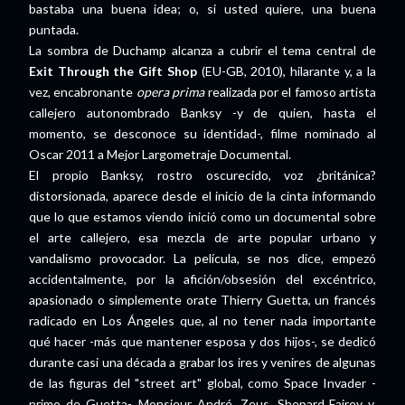
bastaba una buena idea; o, si usted quiere, una buena
puntada.
La sombra de Duchamp alcanza a cubrir el tema central de
Exit Through the Gift Shop
(EU-GB, 2010), hilarante y, a la
vez, encabronante
opera prima
realizada por el famoso artista
callejero autonombrado Banksy -y de quien, hasta el
momento, se desconoce su identidad-, filme nominado al
Oscar 2011 a Mejor Largometraje Documental.
El propio Banksy, rostro oscurecido, voz ¿británica?
distorsionada, aparece desde el inicio de la cinta informando
que lo que estamos viendo inició como un documental sobre
el arte callejero, esa mezcla de arte popular urbano y
vandalismo provocador. La película, se nos dice, empezó
accidentalmente, por la afición/obsesión del excéntrico,
apasionado o simplemente orate Thierry Guetta, un francés
radicado en Los Ángeles que, al no tener nada importante
qué hacer -más que mantener esposa y dos hijos-, se dedicó
durante casi una década a grabar los ires y venires de algunas
de las figuras del "street art" global, como Space Invader -
primo de Guetta-, Monsieur André, Zeus, Shepard Fairey y,