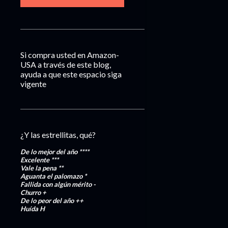
Si compra usted en Amazon-
USA a través de este blog,
ayuda a que este espacio siga
vigente
¿Y las estrellitas, qué?
De lo mejor del año
****
Excelente
***
Vale la pena
**
Aguanta el palomazo
*
Fallida con algún mérito
-
Churro
+
De lo peor del año
++
Huída
H