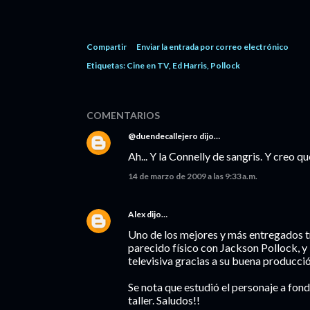
Compartir
Enviar la entrada por correo electrónico
Etiquetas:
Cine en TV
Ed Harris
Pollock
COMENTARIOS
@duendecallejero
dijo…
Ah... Y la Connelly de sangris. Y creo qu
14 de marzo de 2009 a las 9:33 a.m.
Alex
dijo…
Uno de los mejores y más entregados t
parecido físico con Jackson Pollock, y
televisiva gracias a su buena producció
Se nota que estudió el personaje a fond
taller. Saludos!!