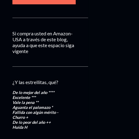
Si compra usted en Amazon-
USA a través de este blog,
ayuda a que este espacio siga
vigente
¿Y las estrellitas, qué?
De lo mejor del año
****
Excelente
***
Vale la pena
**
Aguanta el palomazo
*
Fallida con algún mérito
-
Churro
+
De lo peor del año
++
Huída
H