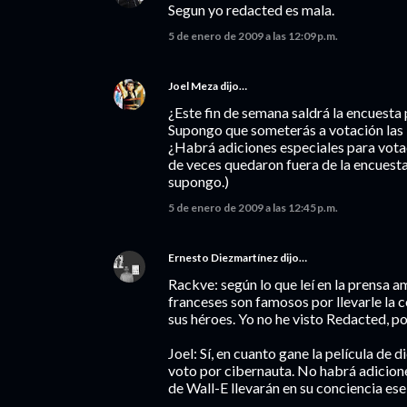
Segun yo redacted es mala.
5 de enero de 2009 a las 12:09 p.m.
Joel Meza
dijo…
¿Este fin de semana saldrá la encuesta 
Supongo que someterás a votación las
¿Habrá adiciones especiales para vota
de veces quedaron fuera de la encuest
supongo.)
5 de enero de 2009 a las 12:45 p.m.
Ernesto Diezmartínez
dijo…
Rackve: según lo que leí en la prensa a
franceses son famosos por llevarle la c
sus héroes. Yo no he visto Redacted, po
Joel: Sí, en cuanto gane la película de 
voto por cibernauta. No habrá adicion
de Wall-E llevarán en su conciencia ese