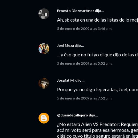
Ernesto Diezmartínez
dijo…
Ah, sí: esta en una de las listas de lo 
5 de enero de 2009 a las 3:46 p.m.
Joel Meza
dijo…
... y éso que no fui yo el que dijo de las
5 de enero de 2009 a las 5:52 p.m.
Josafat M.
dijo…
Porque yo no digo leperadas, Joel, com
5 de enero de 2009 a las 7:52 p.m.
@duendecallejero
dijo…
¿No estará Alien VS Predator: Requiem
acá mi voto será para esa hermosa, gen
clásico cuyo titulo seguro estará en le