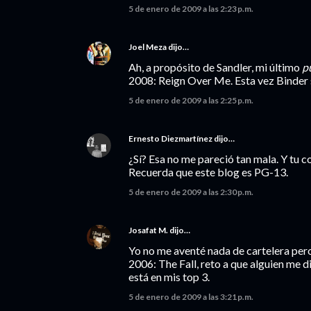
5 de enero de 2009 a las 2:23 p.m.
Joel Meza
dijo…
Ah, a propósito de Sandler, mi último
p
2008: Reign Over Me. Esta vez Binder 
5 de enero de 2009 a las 2:25 p.m.
Ernesto Diezmartínez
dijo…
¿Sí? Esa no me pareció tan mala. Y tu 
Recuerda que este blog es PG-13.
5 de enero de 2009 a las 2:30 p.m.
Josafat M.
dijo…
Yo no me aventé nada de cartelera pero
2006: The Fall, reto a que alguien me d
está en mis top 3.
5 de enero de 2009 a las 3:21 p.m.