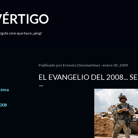
Ir al contenido principal
VÉRTIGO
log de cine que hace ¡ping!
Publicado por
Ernesto Diezmartínez
enero 05, 2009
EL EVANGELIO DEL 2008... 
néma
2008