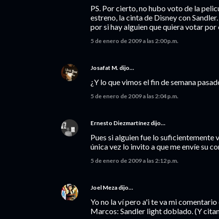
PS. Por cierto, no hubo voto de la pel
estreno, la cinta de Disney con Sandler.
por si hay alguien que quiera votar por e
5 de enero de 2009 a las 2:00 p.m.
Josafat M.
dijo…
¿Y lo que vimos el fin de semana pasad
5 de enero de 2009 a las 2:04 p.m.
Ernesto Diezmartínez
dijo…
Pues si alguien fue lo suficientemente v
única vez lo invito a que me envíe su co
5 de enero de 2009 a las 2:12 p.m.
Joel Meza
dijo…
Yo no la ví pero a'i te va mi comentar
Marcos: Sandler light doblado. (Y cit