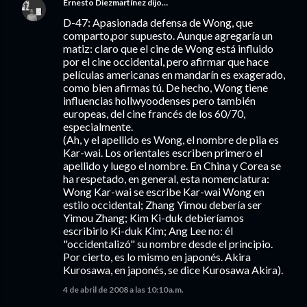
Ernesto Diezmartínez
dijo…
D-47: Apasionada defensa de Wong, que
comparto,por supuesto. Aunque agregaría un
matiz: claro que el cine de Wong está influido
por el cine occidental, pero afirmar que hace
películas americanas en mandarín es exagerado,
como bien afirmas tú. De hecho, Wong tiene
influencias hollwyoodenses pero también
europeas, del cine francés de los 60/70,
especialmente.
(Ah, y el apellido es Wong, el nombre de pila es
Kar-wai. Los orientales escriben primero el
apellido y luego el nombre. En China y Corea se
ha respetado, en general, esta nomenclatura:
Wong Kar-wai se escribe Kar-wai Wong en
estilo occidental; Zhang Yimou debería ser
Yimou Zhang; Kim Ki-duk debieríamos
escribirlo Ki-duk Kim; Ang Lee no: él
"occidentalizó" su nombre desde el principio.
Por cierto, es lo mismo en japonés. Akira
Kurosawa, en japonés, se dice Kurosawa Akira).
4 de abril de 2008 a las 10:10 a.m.