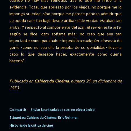
cuando no hay más remedio, tras lo que me rindo a la
evidencia. Total, que apuesto por los viejos, no porque me lo
imponga su edad, sino porque me parece penoso admitir que
se pueda caer tan bajo desde arriba -si de verdad estaban tan
arriba. Y respecto al componente del azar, el rey en este arte,
según se dice -otro sofisma más-, no creo que sea tan
importante como para haber impedido a cualquier cineasta de
genio -como no sea ello la prueba de se genialidad- llevar a
cabo lo que deseaba hacer, exactamente como quería
hacerlo".
Publicado en
Cahiers du Cinéma
, número 29, en diciembre de
1953.
Compartir
Enviar la entrada por correo electrónico
Etiquetas:
Cahiers du Cinéma
Eric Rohmer
Historia de la crítica de cine