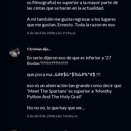
su filmografia) es superior a la mayor parte de
las cintas que se hacen en la actualidad.
A mi también me gusta regresar a los lugares
que me gustan, Ernesto. Toda la razon en eso
4 de abril de 2008 a las 9:29 a.m.
Christian
dijo…
En serio dijeron eso de que es inferior a '27
Bodas'???!!!???!!!???
que poca ma...&##$&*$%&#%*#$ !!!
eso es un aberración tan grande como decir que
'Meet The Spartans' es superior a 'Monthy
Python And The Holy Grail'
No no no, lo que hay que ver...
4 de abril de 2008 a las 10:06 a.m.