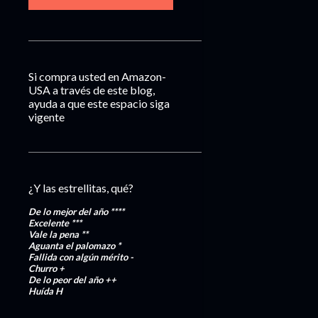
Si compra usted en Amazon-
USA a través de este blog,
ayuda a que este espacio siga
vigente
¿Y las estrellitas, qué?
De lo mejor del año
****
Excelente
***
Vale la pena
**
Aguanta el palomazo
*
Fallida con algún mérito
-
Churro
+
De lo peor del año
++
Huída
H