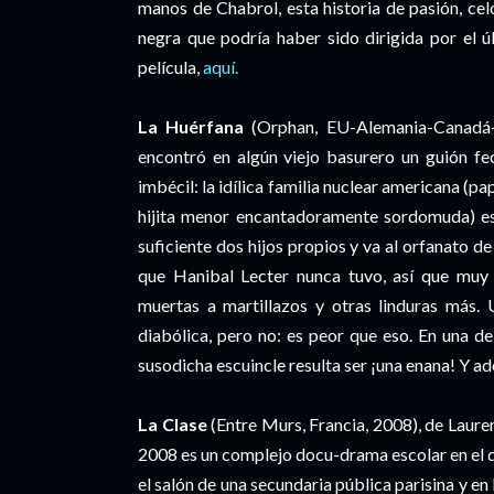
manos de Chabrol, esta historia de pasión, ce
negra que podría haber sido dirigida por el 
película,
aquí.
La Huérfana
(Orphan, EU-Alemania-Canadá-F
encontró en algún viejo basurero un guión f
imbécil: la idílica familia nuclear americana (p
hijita menor encantadoramente sordomuda) e
suficiente dos hijos propios y va al orfanato de
que Hanibal Lecter nunca tuvo, así que muy p
muertas a martillazos y otras linduras más.
diabólica, pero no: es peor que eso. En una de 
susodicha escuincle resulta ser ¡una enana! Y ad
La Clase
(Entre Murs, Francia, 2008), de Laure
2008 es un complejo docu-drama escolar en el q
el salón de una secundaria pública parisina y en