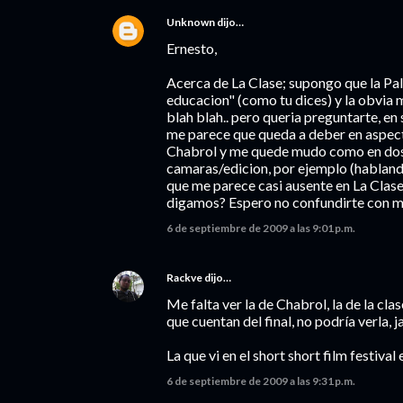
Unknown
dijo…
Ernesto,
Acerca de La Clase; supongo que la Palm
educacion" (como tu dices) y la obvia 
blah blah.. pero queria preguntarte, e
me parece que queda a deber en aspect
Chabrol y me quede mudo como en dos o
camaras/edicion, por ejemplo (hablan
que me parece casi ausente en La Clase
digamos? Espero no confundirte con mi
6 de septiembre de 2009 a las 9:01 p.m.
Rackve
dijo…
Me falta ver la de Chabrol, la de la clas
que cuentan del final, no podría verla, j
La que vi en el short short film festiva
6 de septiembre de 2009 a las 9:31 p.m.