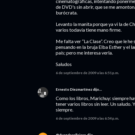
cinematográficas, intentando ponerme 
de DVD's sin abrir, que se me amonton
burócrata.
Levanto la manita porque ya vi la de Ch
varios todavía tiene mano firme.
Me falta ver “La Clase”. Creo que le he
pensando en la bruja Elba Esther y el 
país; pero me interesa verla.
Saludos
6 de septiembre de 2009 a las 6:51 p.m.
Ernesto Diezmartínez
dijo…
Como los libros, Marichuy: siempre ha
tener varios libros sin leer. Un saludo.
siempre.
6 de septiembre de 2009 a las 6:54 p.m.
@duendecallejero
dijo…