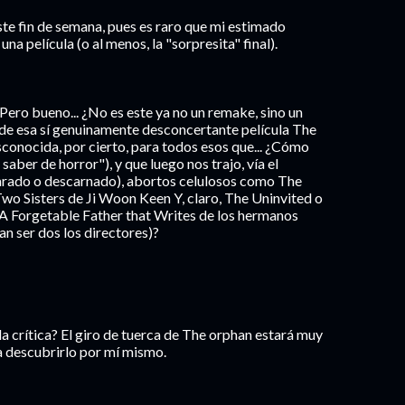
ste fin de semana, pues es raro que mi estimado
 una película (o al menos, la "sorpresita" final).
o. Pero bueno... ¿No es este ya no un remake, sino un
de esa sí genuinamente desconcertante película The
conocida, por cierto, para todos esos que... ¿Cómo
 saber de horror"), y que luego nos trajo, vía el
rado o descarnado), abortos celulosos como The
wo Sisters de Ji Woon Keen Y, claro, The Uninvited o
 A Forgetable Father that Writes de los hermanos
n ser dos los directores)?
la crítica? El giro de tuerca de The orphan estará muy
a descubrirlo por mí mismo.