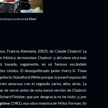
no los que ya vieron
La Clase
"
ux, Francia-Alemania, 2007), de Claude Chabrol. La
en México de monsieur Chabrol -y ahí viene otra más
tá basada, vagamente, en un famoso escándalo
tados Unidos. El desequilibrado junior Harry K. Thaw
quitecto Standford White porque la juvenil esposa del
ación amorosa con el segundo varios años atrás. La
par de veces antes de esta nueva versión de Chabrol:
ichard Fleisher, que por desgracia no he visto; y, por
gtime
(1981), esa obra maestra de Milos Forman. En