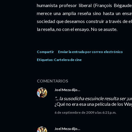
humanista profesor liberal (François Bégaude
merece una amplia reseña sino hasta un ensay
sociedad que deseamos construir a través de el
la reseña, no con el ensayo. No se asuste.
Compartir
Enviar la entrada por correo electrónico
Etiquetas:
Cartelera de cine
COMENTARIOS
Joel Meza
dijo…
"... la susodicha escuincle resulta ser 
¿Qué no era esa una película de los Wa
6 de septiembre de 2009 a las 6:21 p.m.
Joel Meza
dijo…