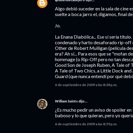
Algo debió suceder en la sala de cine e
suelte a boca jarro el, digamos, final de
Jo.
La Enana Diabólica... Ese sí sería títul
condenado y harto desaforado rip-off 
Other de Robert Mulligan (película des
era? Ah sí... Para esos que se "mofan de
hommage (o Rip-Off pero no tan desca
Good Son de Joseph Ruben, A Tale of T
A Tale of Two Chics, a Little Dock and
Guard (que nunca entendí por qué debía
6 de septiembre de 2009 a las 8:38 p.m.
William Saints
dijo…
¿Es mucho pedir un aviso de spoiler en 
baboso y lo que quieran, pero yo querí
6 de septiembre de 2009 a las 8:59 p.m.