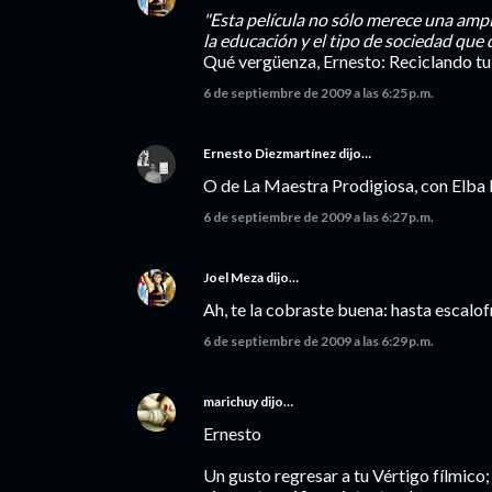
"Esta película no sólo merece una ampl
la educación y el tipo de sociedad que 
Qué vergüenza, Ernesto: Reciclando tu r
6 de septiembre de 2009 a las 6:25 p.m.
Ernesto Diezmartínez
dijo…
O de La Maestra Prodigiosa, con Elba 
6 de septiembre de 2009 a las 6:27 p.m.
Joel Meza
dijo…
Ah, te la cobraste buena: hasta escalof
6 de septiembre de 2009 a las 6:29 p.m.
marichuy
dijo…
Ernesto
Un gusto regresar a tu Vértigo fílmico