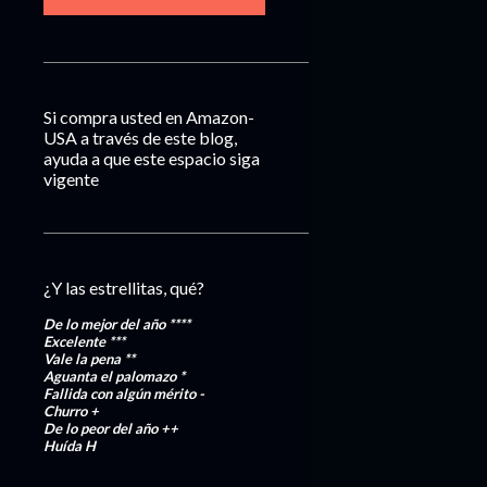
Si compra usted en Amazon-
USA a través de este blog,
ayuda a que este espacio siga
vigente
¿Y las estrellitas, qué?
De lo mejor del año
****
Excelente
***
Vale la pena
**
Aguanta el palomazo
*
Fallida con algún mérito
-
Churro
+
De lo peor del año
++
Huída
H