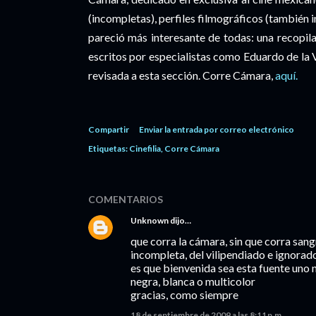
(incompletas), perfiles filmográficos (también i
pareció más interesante de todas: una recopila
escritos por especialistas como Eduardo de la 
revisada a esta sección. Corre Cámara,
aquí.
Compartir
Enviar la entrada por correo electrónico
Etiquetas:
Cinefilia
Corre Cámara
COMENTARIOS
Unknown
dijo…
que corra la cámara, sin que corra san
incompleta, del vilipendiado e ignorad
es que bienvenida sea esta fuente uno 
negra, blanca o multicolor
gracias, como siempre
18 de septiembre de 2009 a las 8:11 p.m.