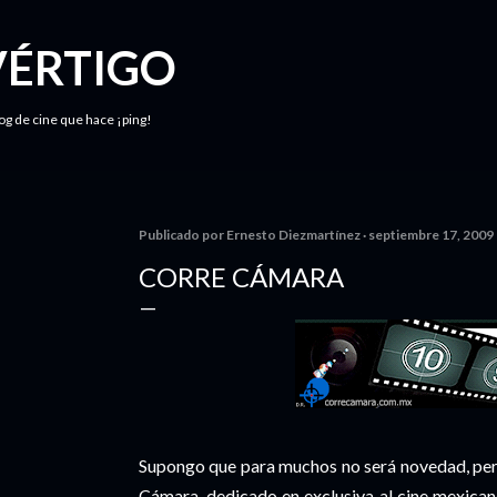
Ir al contenido principal
VÉRTIGO
log de cine que hace ¡ping!
Publicado por
Ernesto Diezmartínez
septiembre 17, 2009
CORRE CÁMARA
Supongo que para muchos no será novedad, pero
Cámara, dedicado en exclusiva al cine mexicano