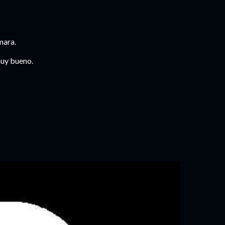
mara.
muy bueno.