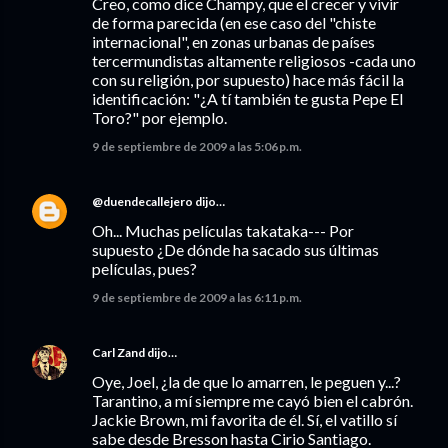
Creo, como dice Champy, que el crecer y vivir
de forma parecida (en ese caso del "chiste
internacional", en zonas urbanas de países
tercermundistas altamente religiosos -cada uno
con su religión, por supuesto) hace más fácil la
identificación: "¿A tí también te gusta Pepe El
Toro?" por ejemplo.
9 de septiembre de 2009 a las 5:06 p.m.
@duendecallejero
dijo…
Oh... Muchas películas takataka--- Por
supuesto ¿De dónde ha sacado sus últimas
películas, pues?
9 de septiembre de 2009 a las 6:11 p.m.
Carl Zand
dijo…
Oye, Joel, ¿la de que lo amarren, le peguen y...?
Tarantino, a mí siempre me cayó bien el cabrón.
Jackie Brown, mi favorita de él. Sí, el vatillo sí
sabe desde Bresson hasta Cirio Santiago.