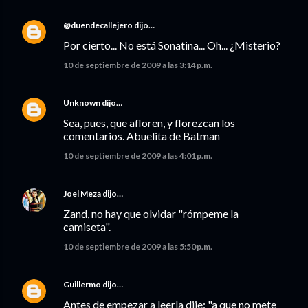
@duendecallejero
dijo…
Por cierto... No está Sonatina... Oh... ¿Misterio?
10 de septiembre de 2009 a las 3:14 p.m.
Unknown
dijo…
Sea, pues, que afloren, y florezcan los
comentarios. Abuelita de Batman
10 de septiembre de 2009 a las 4:01 p.m.
Joel Meza
dijo…
Zand, no hay que olvidar "rómpeme la
camiseta".
10 de septiembre de 2009 a las 5:50 p.m.
Guillermo
dijo…
Antes de empezar a leerla dije: "a que no mete