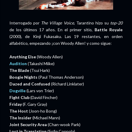
Interrogado por
The Village Voice
, Tarantino hizo su
top-20
de los últimos 17 años. En el primer sitio,
Battle Royale
(2000), de Kinji Fukasaku. Las 19 restantes, en orden
alfabético, empezando ¡con Woody Allen! y como sigue:
Anything Else
(Woody Allen)
Audition
(Takashi Miike)
The Blade
(Tsui Hark)
Boogie Nights
(Paul Thomas Anderson)
Dazed and Confused
(Richard Linklater)
Dogville
(Lars von Trier)
Fight Club
(David Fincher)
Friday
(F. Gary Gray)
The Host
(Joon-ho Bong)
The Insider
(Michael Mann)
Joint Security Area
(Chan-wook Park)
Lost in Translation
(Sofia Coppola)