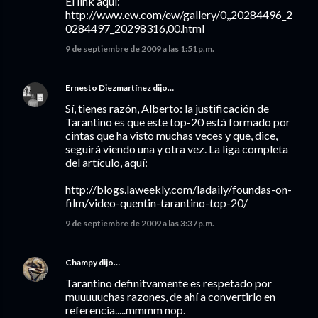
El link aquí:
http://www.ew.com/ew/gallery/0,,20284496_2
0284497_20298316,00.html
9 de septiembre de 2009 a las 1:51 p.m.
Ernesto Diezmartínez
dijo…
Sí, tienes razón, Alberto: la justificación de
Tarantino es que este top-20 está formado por
cintas que ha visto muchas veces y que, dice,
seguirá viendo una y otra vez. La liga completa
del artículo, aquí:
http://blogs.laweekly.com/ladaily/foundas-on-
film/video-quentin-tarantino-top-20/
9 de septiembre de 2009 a las 3:37 p.m.
Champy
dijo…
Tarantino definitvamente es respetado por
muuuuuchas razones, de ahí a convertirlo en
referencia.....mmmm nop.