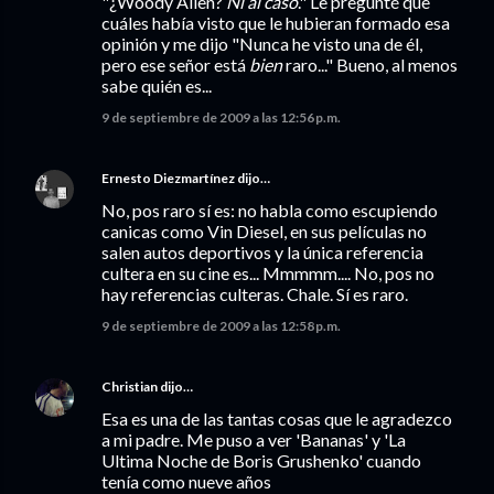
"¿Woody Allen?
Ni al caso
." Le pregunté que
cuáles había visto que le hubieran formado esa
opinión y me dijo "Nunca he visto una de él,
pero ese señor está
bien
raro..." Bueno, al menos
sabe quién es...
9 de septiembre de 2009 a las 12:56 p.m.
Ernesto Diezmartínez
dijo…
No, pos raro sí es: no habla como escupiendo
canicas como Vin Diesel, en sus películas no
salen autos deportivos y la única referencia
cultera en su cine es... Mmmmm.... No, pos no
hay referencias culteras. Chale. Sí es raro.
9 de septiembre de 2009 a las 12:58 p.m.
Christian
dijo…
Esa es una de las tantas cosas que le agradezco
a mi padre. Me puso a ver 'Bananas' y 'La
Ultima Noche de Boris Grushenko' cuando
tenía como nueve años