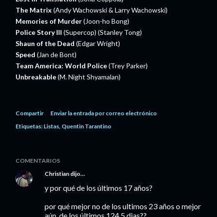
The Matrix
(Andy Wachowski & Larry Wachowski)
Memories of Murder
(Joon-ho Bong)
Police Story III
(Supercop) (Stanley Tong)
Shaun of the Dead
(Edgar Wright)
Speed
(Jan de Bont)
Team America: World Police
(Trey Parker)
Unbreakable
(M. Night Shyamalan)
Compartir
Enviar la entrada por correo electrónico
Etiquetas:
Listas
Quentin Tarantino
COMENTARIOS
Christian
dijo…
y por qué de los últimos 17 años?
por qué mejor no de los ultimos 23 años o mejor
aún, de los últimos 124.5 dias??