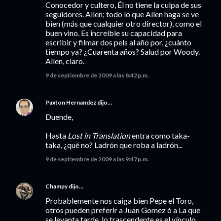
Conocedor y cultero, Él no tiene la culpa de sus
seguidores. Allen; todo lo que Allen haga se ve
bien (más que cualquier otro director), como el
buen vino. Es increíble su capacidad para
escribir y filmar dos pels al año por, ¿cuánto
tiempo ya? ¿Cuarenta años? Salud por Woody.
Allen, claro.
9 de septiembre de 2009 a las 8:42 p.m.
Paxton Hernandez
dijo…
Duende,
Hasta
Lost in Translation
entra como taka-
taka, ¿qué no? Ladrón que roba a ladrón...
9 de septiembre de 2009 a las 9:47 p.m.
Champy
dijo…
Probablemente nos caiga bien Pepe el Toro,
otros pueden preferir a Juan Gomez ó a La que
se levanta tarde, lo trascendente es el vínculo