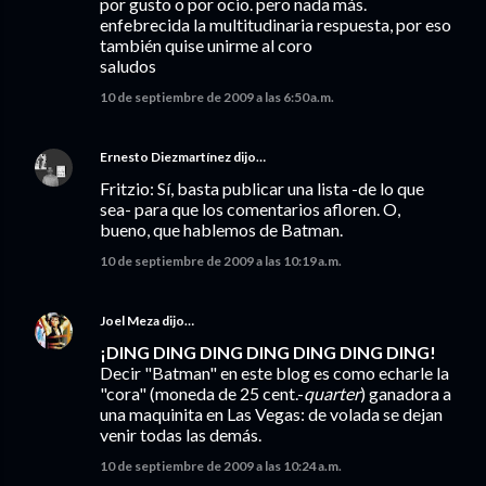
por gusto o por ocio. pero nada más.
enfebrecida la multitudinaria respuesta, por eso
también quise unirme al coro
saludos
10 de septiembre de 2009 a las 6:50 a.m.
Ernesto Diezmartínez
dijo…
Fritzio: Sí, basta publicar una lista -de lo que
sea- para que los comentarios afloren. O,
bueno, que hablemos de Batman.
10 de septiembre de 2009 a las 10:19 a.m.
Joel Meza
dijo…
¡DING DING DING DING DING DING DING!
Decir "Batman" en este blog es como echarle la
"cora" (moneda de 25 cent.-
quarter
) ganadora a
una maquinita en Las Vegas: de volada se dejan
venir todas las demás.
10 de septiembre de 2009 a las 10:24 a.m.