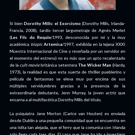
Si bien
Dorothy Mills: el Exorcismo
(Dorothy Mills, Irlanda-
Francia, 2008), tardío tercer largometraje de Agnès Merlet
(
Les Fils du Requin
/1993, desconocida por mí y la muy
académica
biopic
Artemisa
/1997, exhibida en la lejana XXXI
Muestra Internacional de Cine y reseñada por un servidor en
el momento del estreno) no es más que un apto recalentado
de la
cult-movie
británica setentera
The Wicker Man
(Hardy,
1973), la realidad es que esta suerte de thriller pueblerino y
película de fantasmas se eleva muy por encima de sus
múltiples servidumbres gracias a la presencia de la
extraordinaria debutante, Jenn Murray, la joven actriz que
encarna a al multifacética Dorothy Mills del título.
La psiquiatra Jane Morton (Carice van Houten) es enviada
desde Dublín a una pequeña comunidad que se encuentra en
una islita tan alejada, que el ferry que la comunica con Irlanda
sólo llega cada tres días. El caso que Jane ha ido a investigar