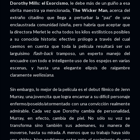
Dorothy Mills: el Exorcismo
, le debe más de un guiño a esa
obrita maestra ya mencionada,
The Wicker Man
, acerca del
extraño citadino que llega a perturbar la “paz” de una
enclaustrada comunidad isleña, pero habría que aceptar que
la directora Merlet le echa todos los kilos estilísticos posibles
a su conocida historia: efectivo prólogo a través del cual
caemos en cuenta que toda la película resultará ser un
larguísimo
flash-back
tramposo, un experto manejo del
encuadre con todo e inteligente uso de los espejos en varias
escenas, y hasta una elegante elipsis de raigambre
claramente
wellesiana
.
Sin embargo, lo mejor de la película es el debut fílmico de Jenn
Murray, una jovencita que logra encarnar a su difícil personaje
enfermo/poseído/atormentado con una convicción realmente
admirable. Cada vez que Dorothy cambia de personalidad,
Murray, en efecto, cambia de piel. No sólo su voz se
transforma sino también sus ademanes, su manera de
moverse, hasta su mirada. A menos que su trabajo haya sido
una chiripa, bien podríamos estar ante el nacimiento de una