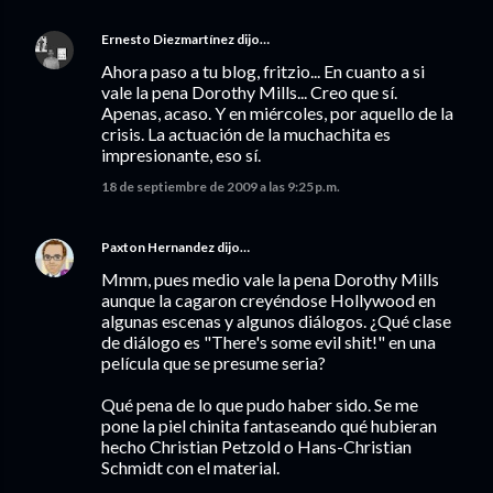
Ernesto Diezmartínez
dijo…
Ahora paso a tu blog, fritzio... En cuanto a si
vale la pena Dorothy Mills... Creo que sí.
Apenas, acaso. Y en miércoles, por aquello de la
crisis. La actuación de la muchachita es
impresionante, eso sí.
18 de septiembre de 2009 a las 9:25 p.m.
Paxton Hernandez
dijo…
Mmm, pues medio vale la pena Dorothy Mills
aunque la cagaron creyéndose Hollywood en
algunas escenas y algunos diálogos. ¿Qué clase
de diálogo es "There's some evil shit!" en una
película que se presume seria?
Qué pena de lo que pudo haber sido. Se me
pone la piel chinita fantaseando qué hubieran
hecho Christian Petzold o Hans-Christian
Schmidt con el material.