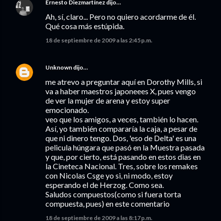
Ernesto Diezmartínez
dijo…
Ah, sí, claro... Pero no quiero acordarme de él.
Qué cosa más estúpida.
18 de septiembre de 2009 a las 2:45 p.m.
Unknown
dijo…
me atrevo a preguntar aquí en Dorothy Mills, si
va a haber maestros japoneees X, pues vengo
de ver la mujer de arena y estoy super
emocionado.
veo que los amigos, a veces, también lo hacen.
Así, yo también compararía la caja, a pesar de
que ni dinero tengo. Dos, 'eso de Delta' es una
pelicula húngara que pasó en la Muestra pasada
y que, por cierto, está pasando en estos dias en
la Cineteca Nacional. Tres, sobre los remakes
con Nicolas Csge yo si, ni modo, estoy
esperando el de Herzog. Como sea.
Saludos compuestos(como si fuera torta
compuesta, pues) en este comentario
18 de septiembre de 2009 a las 8:17 p.m.