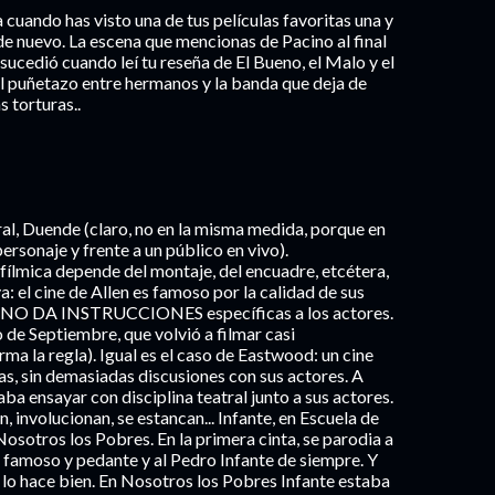
a cuando has visto una de tus películas favoritas una y
la de nuevo. La escena que mencionas de Pacino al final
sucedió cuando leí tu reseña de El Bueno, el Malo y el
, el puñetazo entre hermanos y la banda que deja de
s torturas..
ral, Duende (claro, no en la misma medida, porque en
personaje y frente a un público en vivo).
 fílmica depende del montaje, del encuadre, etcétera,
 el cine de Allen es famoso por la calidad de sus
en NO DA INSTRUCCIONES específicas a los actores.
de Septiembre, que volvió a filmar casi
ma la regla). Igual es el caso de Eastwood: un cine
s, sin demasiadas discusiones con sus actores. A
a ensayar con disciplina teatral junto a sus actores.
, involucionan, se estancan... Infante, en Escuela de
osotros los Pobres. En la primera cinta, se parodia a
r famoso y pedante y al Pedro Infante de siempre. Y
, lo hace bien. En Nosotros los Pobres Infante estaba