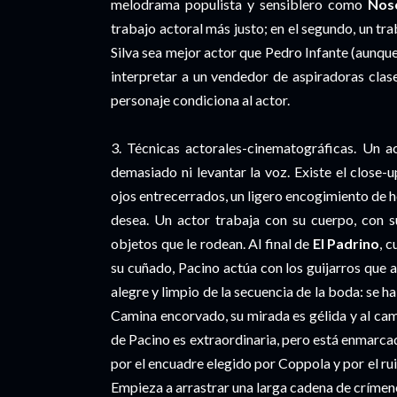
melodrama populista y sensiblero como
Nos
trabajo actoral más justo; en el segundo, un tr
Silva sea mejor actor que Pedro Infante (aunque
interpretar a un vendedor de aspiradoras clas
personaje condiciona al actor.
3. Técnicas actorales-cinematográficas. Un a
demasiado ni levantar la voz. Existe el close-
ojos entrecerrados, un ligero encogimiento de h
desea. Un actor trabaja con su cuerpo, con s
objetos que le rodean. Al final de
El Padrino
, 
su cuñado, Pacino actúa con los guijarros que a
alegre y limpio de la secuencia de la boda: se h
Camina encorvado, su mirada es gélida y al cam
de Pacino es extraordinaria, pero está enmarca
por el encuadre elegido por Coppola y por el ru
Empieza a arrastrar una larga cadena de crímen