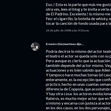
Eso..! Esta es la parte que más me gust
otra ves, lees el blog y te invita a ver
de El Padrino. Excelente.! lo mismo me 
Feo: el cigarrillo, la botella de whisky
tocar la canción de fondo usada para la
24 de julio de 2008 a las 9:52 a.m.
Ernesto Diezmartínez
dijo…
Podría decirse lo mismo del actor teat
el teatro el actor se queda solo con su 
Pero aunque es cierto que la actuación
también depende del actor mismo. Vaya:
actuaciones y es bien sabido que All
Y tampoco hace muchas tomas (el caso 
enteramente, es la excepción que confir
práctico, hecho en unas cuantas semana
diferencia de Coppola, que acostumbrab
Y hay otra cosa: los actores evolucionan
Rateros, es mucho mejor actor que en N
sí mismo y encarna con justeza al acto
en los dos casos, en los dos personajes