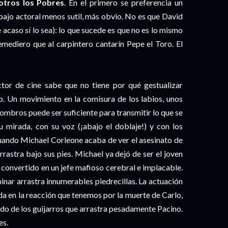
otros los Pobres
. En el primero se preferencia un
abajo actoral menos sutil, más obvio. No es que David
 acaso sí lo sea): lo que sucede es que no es lo mismo
emediero que al carpintero cantarín Pepe el Toro. El
ctor de cine sabe que no tiene por qué gestualizar
up. Un movimiento en la comisura de los labios, unos
ombros puede ser suficiente para transmitir lo que se
u mirada, con su voz (¡abajo el doblaje!) y con los
cuando Michael Corleone acaba de ver el asesinato de
rrastra bajo sus pies. Michael ya dejó de ser el joven
a convertido en un jefe mafioso cerebral e implacable.
inar arrastra innumerables piedrecillas. La actuación
da en la reacción que tenemos por la muerte de Carlo,
ido de los guijarros que arrastra pesadamente Pacino.
es.