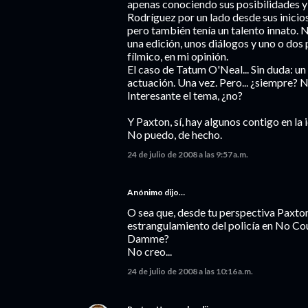
apenas conociendo sus posibilidades y 
Rodríguez por un lado desde sus inicio
pero también tenía un talento innato. 
una edición, unos diálogos y uno o dos 
fílmico, en mi opinión.
El caso de Tatum O'Neal... Sin duda: un
actuación. Una vez. Pero... ¿siempre? N
Interesante el tema, ¿no?
Y Paxton, sí, hay algunos contigo en la 
No puedo, de hecho.
24 de julio de 2008 a las 9:57 a.m.
Anónimo dijo…
O sea que, desde tu perspectiva Paxton
estrangulamiento del policía en No Co
Damme?
No creo...
24 de julio de 2008 a las 10:16 a.m.