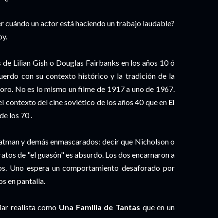
er cuándo un actor está haciendo un trabajo laudable?
oy.
es de Lilian Gish o Douglas Fairbanks en los años 10 ó
uerdo con su contexto histórico y la tradición de la
onoro. No es lo mismo un filme de 1917 a uno de 1967.
el contexto del cine soviético de los años 40 que en
El
de los 70
.
 Batman y demás enmascarados: decir que Nicholson o
ratos de "el guasón" es absurdo. Los dos encarnaron a
sos. Uno espera un comportamiento desaforado por
os en pantalla.
iar realista como
Una Familia de Tantas
que en un