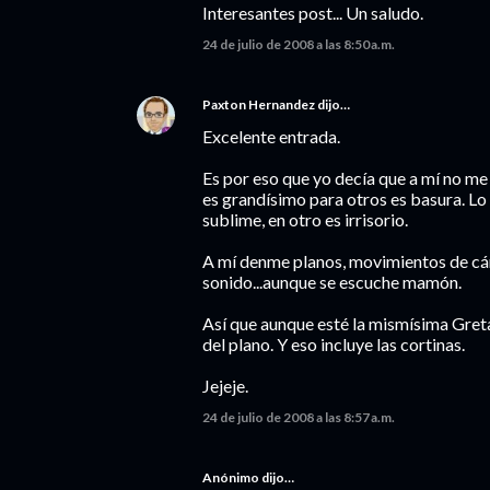
Interesantes post... Un saludo.
24 de julio de 2008 a las 8:50 a.m.
Paxton Hernandez
dijo…
Excelente entrada.
Es por eso que yo decía que a mí no me 
es grandísimo para otros es basura. Lo q
sublime, en otro es irrisorio.
A mí denme planos, movimientos de cám
sonido...aunque se escuche mamón.
Así que aunque esté la mismísima Greta
del plano. Y eso incluye las cortinas.
Jejeje.
24 de julio de 2008 a las 8:57 a.m.
Anónimo dijo…