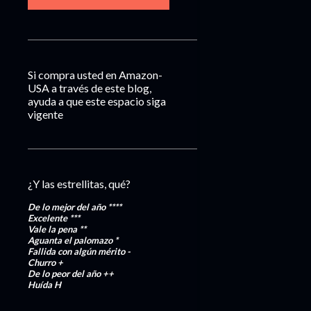
Si compra usted en Amazon-
USA a través de este blog,
ayuda a que este espacio siga
vigente
¿Y las estrellitas, qué?
De lo mejor del año
****
Excelente
***
Vale la pena
**
Aguanta el palomazo
*
Fallida con algún mérito
-
Churro
+
De lo peor del año
++
Huída
H