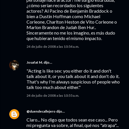
¿cómo serían recordados los siguientes
actores? Al Pacino de Benjamin Braddock o
bien a Dustin Hoffman como Michael
Corleone, Charlton Heston de Vito Corleone o
Marlon Brandon de Judah Ben Hur..
Sinceramente no me los imagino, es más dudo
que hubieran tenido el mismo impacto.
24 de julio de 2008 a las 10:54 a.m.
Josafat M.
dijo…
"Acting is like sex: you either do it and don't
talk about it, or you talk about it and don't do it.
That's why I'm always suspicious of people who
talk too much about either."
24 de julio de 2008 a las 10:55 a.m.
@duendecallejero
dijo…
Claro... No digo que todos sean ese caso... Pero
mi pregunta va sobre, al final, qué nos "atrapa"...