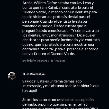
Araña, Willem Dafoe estaba con Jay Leno y
contó que Sam Raimi, al contratarlo para el
Duende Verde, lo mandó con un dentista para
que le hicieran una prótesis dental para el
personaje. Cuando el dentista le estaba
tomando el molde, Dafoe cuenta que le
preguntó, todo emocionado: "Y cómo van a ser
los dientes, ¿muy monstruosos?" Dice que el
dentista se puso medio incómodo y le contestó
que no, que la prótesis era para mostrar una
dentadura "bonita", para el presonaje
antes
de
convertirse en el Duende Verde...
24 de julio de 2008 a las 4:45 p.m.
J Luis Rivera
dijo…
Saludos! Este es un tema demasiado
interesante, y me abruma toda la sabiduría que
hay aquí!
Sobre los actores no creo tener una opinión
definida, supongo que simplemente hay
personas que necesitan un buen director (diría