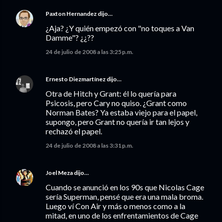
Paxton Hernandez
dijo…
¿Aja? ¿Y quién empezó con "no toques a Van
Damme"? ¿¿??
24 de julio de 2008 a las 3:25 p.m.
Ernesto Diezmartínez
dijo…
Otra de Hitch y Grant: él lo quería para
Psicosis, pero Cary no quiso. ¿Grant como
Norman Bates? Ya estaba viejo para el papel,
supongo, pero Grant no quería ir tan lejos y
rechazó el papel.
24 de julio de 2008 a las 3:31 p.m.
Joel Meza
dijo…
Cuando se anunció en los 90s que Nicolas Cage
sería Superman, pensé que era una mala broma.
Luego ví Con Air y más o menos como a la
mitad, en uno de los enfrentamientos de Cage