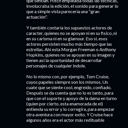
que sentían. Hitch empleaba todas las técnicas,
involucraba la edición, el sonido para generar lo
que a simple vista pareceria una "gran
actuación".
Y también contaría los supuestos actores de
caracter, quienes no se apoyan ni en su fisico, ni
en su carisma ni en su glamour. Eso si, esos
actores persisten mucho más tiempo que las
estrellas. Ahi esta Morgan Freeman o Anthony
Hopkins, quienes no se apoyan en su imagen y
tienen asi la oportunidad de desarrollar
personajes de cualquier indole.
No lo mismo con, por ejemplo, Tom Cruise,
cuyos papeles siempre son los mismos. Un
cuate que se siente cool, engreído, confiado.
Después se da cuenta que no lo es tanto, para
que con el soporte y apoyo de la dama en turno
(quien por cierto, esta enamorada de el)
entienda su error y lo corregira, para empezar
otra aventura con mayor exito. Y Cruise hace
algunos años era el actor más redituable