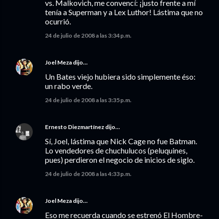
vs. Malkovich, me convencí: ¡justo frente a mí
tenía a Superman y a Lex Luthor! Lástima que no
ocurrió.
24 de julio de 2008 a las 3:34 p.m.
Joel Meza
dijo…
Un Bates viejo hubiera sido simplemente éso:
un rabo verde.
24 de julio de 2008 a las 3:35 p.m.
Ernesto Diezmartínez
dijo…
Sí, Joel, lástima que Nick Cage no fue Batman.
Lo vendedores de chuchulucos (peluquines,
pues) perdieron el negocio de inicios de siglo.
24 de julio de 2008 a las 4:33 p.m.
Joel Meza
dijo…
Eso me recuerda cuando se estrenó El Hombre-