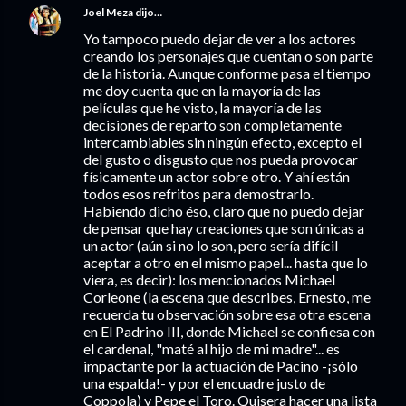
Joel Meza
dijo…
Yo tampoco puedo dejar de ver a los actores
creando los personajes que cuentan o son parte
de la historia. Aunque conforme pasa el tiempo
me doy cuenta que en la mayoría de las
películas que he visto, la mayoría de las
decisiones de reparto son completamente
intercambiables sin ningún efecto, excepto el
del gusto o disgusto que nos pueda provocar
físicamente un actor sobre otro. Y ahí están
todos esos refritos para demostrarlo.
Habiendo dicho éso, claro que no puedo dejar
de pensar que hay creaciones que son únicas a
un actor (aún si no lo son, pero sería difícil
aceptar a otro en el mismo papel... hasta que lo
viera, es decir): los mencionados Michael
Corleone (la escena que describes, Ernesto, me
recuerda tu observación sobre esa otra escena
en El Padrino III, donde Michael se confiesa con
el cardenal, "maté al hijo de mi madre"... es
impactante por la actuación de Pacino -¡sólo
una espalda!- y por el encuadre justo de
Coppola) y Pepe el Toro. Quisera hacer una lista