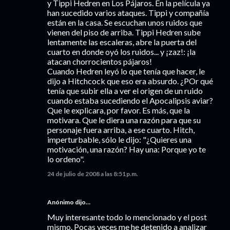
y Tippi Hedren en Los Pájaros. En la película ya
han sucedido varios ataques. Tippi y compañía
están en la casa. Se escuchan unos ruidos que
vienen del piso de arriba. Tippi Hedren sube
lentamente las escaleras, abre la puerta del
cuarto en donde oyó los ruidos... y ¡zaz!: ¡la
atacan chorrocientos pájaros!
Cuando Hedren leyó lo que tenía que hacer, le
dijo a Hitchcock que eso era absurdo. ¿POr qué
tenía que subir ella a ver el origen de un ruido
cuando estaba sucediendo el Apocalipsis aviar?
Que le explicara, por favor. Es más, que la
motivara. Que le diera una razón para que su
personaje fuera arriba, a ese cuarto. Hitch,
imperturbable, sólo le dijo: "¿Quieres una
motivación, una razón? Hay una: Porque yo te
lo ordeno".
24 de julio de 2008 a las 8:51 p.m.
Anónimo dijo…
Muy interesante todo lo mencionado y el post
mismo. Pocas veces me he detenido a analizar