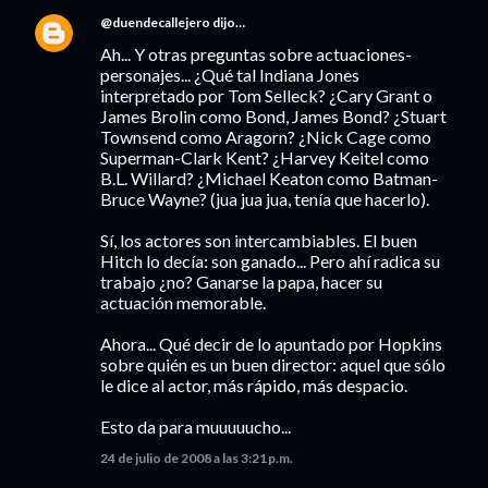
@duendecallejero
dijo…
Ah... Y otras preguntas sobre actuaciones-
personajes... ¿Qué tal Indiana Jones
interpretado por Tom Selleck? ¿Cary Grant o
James Brolin como Bond, James Bond? ¿Stuart
Townsend como Aragorn? ¿Nick Cage como
Superman-Clark Kent? ¿Harvey Keitel como
B.L. Willard? ¿Michael Keaton como Batman-
Bruce Wayne? (jua jua jua, tenía que hacerlo).
Sí, los actores son intercambiables. El buen
Hitch lo decía: son ganado... Pero ahí radica su
trabajo ¿no? Ganarse la papa, hacer su
actuación memorable.
Ahora... Qué decir de lo apuntado por Hopkins
sobre quién es un buen director: aquel que sólo
le dice al actor, más rápido, más despacio.
Esto da para muuuuucho...
24 de julio de 2008 a las 3:21 p.m.