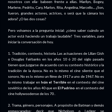
nosotros con ella- babeen frente a ellas. Marilyn, Bogey,
Marlene, Pedrito, Cary, Marlon, Rita, Angelina, Marcello... ¿Son,
fueron, grandes actores, actrices, o será que la cámara los
adora? ¿O las dos cosas?
Pero volvamos a la pregunta inicial: ¿cómo saber cuándo un
actor está haciendo un trabajo laudable? Tres variables, para
iniciar la conversación de hoy.
1. Tradición, contexto, historia. Las actuaciones de Lilian Gish
o Douglas Fairbanks en los años 10 ó 20 del siglo pasado
tienen que juzgarse de acuerdo con su contexto histórico y la
tradición de la época. No es lo mismo el cine silente que el
sonoro. No es lo mismo un filme de 1917 a uno de 1967. No es
lo mismo trabajar en
Iván el Terrible
en el contexto del cine
soviético de los años 40 que en
El Padrino
en el contexto del
cine hollywoodense de los 70
.
2. Trama, género, personajes. A propósito de Batman y demás
enmascarados: decir que Nicholson o Ledger se