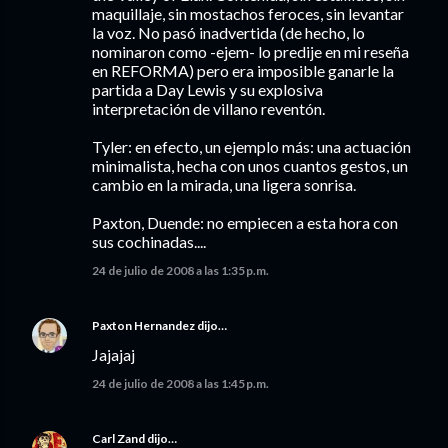
maquillaje, sin mostachos feroces, sin levantar
la voz. No pasó inadvertida (de hecho, lo
nominaron como -ejem- lo predije en mi reseña
en REFORMA) pero era imposible ganarle la
partida a Day Lewis y su explosiva
interpretación de villano reventón.
Tyler: en efecto, un ejemplo más: una actuación
minimalista, hecha con unos cuantos gestos, un
cambio en la mirada, una ligera sonrisa.
Paxton, Duende: no empiecen a esta hora con
sus cochinadas....
24 de julio de 2008 a las 1:35 p.m.
Paxton Hernandez
dijo…
Jajajaj
24 de julio de 2008 a las 1:45 p.m.
Carl Zand
dijo…