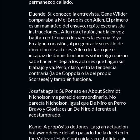
permanezco callado.
Duende: Sí, conozco la entrevista. Gene Wilder
comparaba a Mel Brooks con Allen. El primero
es un maniático del ensayo, repite escenas, da
instrucciones... Allen da el guión, habla en voz
bajita, repite una o dos veces la escena. Y ya.
En alguna ocasión, al preguntarle su estilo de
dirección de actores, Allen declaró que es
incapaz de dar instrucciones sobre algo que no
sabe hacer. Él deja a los actores que hagan su
trabajo y ya. Pero, claro, está la tendencia
contraria (la de Coppola o la del propio
Scorsese) y también funciona.
Josafat again: Sí. Por eso en About Schmidt
Nicholson me pareció extraordinario. No
parecía Nicholson. Igual que De Niro en Perro
Bravo y Gloria: es un De Niro diferente al
acostumbrado.
Kame: A propósito de Jones. La gran actuación
hollywoodense del año pasado fue la de él en In
the Valley of Elah. Contenida, sin estallidos, sin