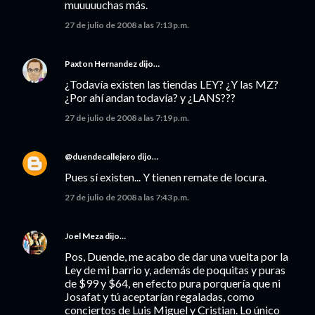
muuuuuchas más.
27 de julio de 2008 a las 7:13 p.m.
Paxton Hernandez
dijo…
¿Todavía existen las tiendas LEY? ¿Y las MZ?
¿Por ahí andan todavía? y ¿LANS???
27 de julio de 2008 a las 7:19 p.m.
@duendecallejero
dijo…
Pues sí existen... Y tienen remate de locura.
27 de julio de 2008 a las 7:43 p.m.
Joel Meza
dijo…
Pos, Duende, me acabo de dar una vuelta por la
Ley de mi barrio y, además de poquitas y puras
de $99 y $64, en efecto pura porquería que ni
Josafat y tú aceptarían regaladas, como
conciertos de Luis Miguel y Cristian. Lo único