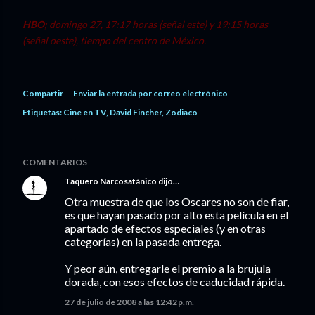
HBO
; domingo 27, 17:17 horas (señal este) y 19:15 horas
(señal oeste), tiempo del centro de México.
Compartir
Enviar la entrada por correo electrónico
Etiquetas:
Cine en TV
David Fincher
Zodiaco
COMENTARIOS
Taquero Narcosatánico
dijo…
Otra muestra de que los Oscares no son de fiar,
es que hayan pasado por alto esta película en el
apartado de efectos especiales (y en otras
categorías) en la pasada entrega.
Y peor aún, entregarle el premio a la brujula
dorada, con esos efectos de caducidad rápida.
27 de julio de 2008 a las 12:42 p.m.