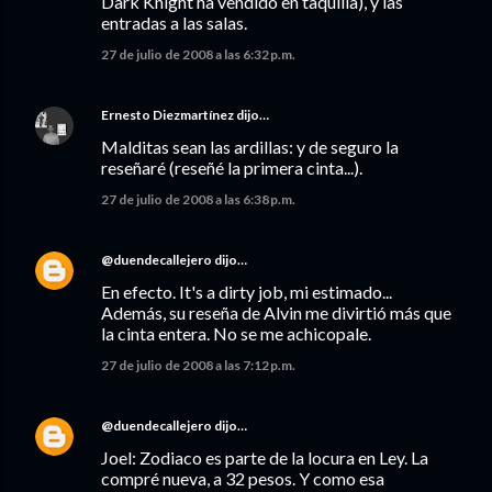
Dark Knight ha vendido en taquilla), y las
entradas a las salas.
27 de julio de 2008 a las 6:32 p.m.
Ernesto Diezmartínez
dijo…
Malditas sean las ardillas: y de seguro la
reseñaré (reseñé la primera cinta...).
27 de julio de 2008 a las 6:38 p.m.
@duendecallejero
dijo…
En efecto. It's a dirty job, mi estimado...
Además, su reseña de Alvin me divirtió más que
la cinta entera. No se me achicopale.
27 de julio de 2008 a las 7:12 p.m.
@duendecallejero
dijo…
Joel: Zodiaco es parte de la locura en Ley. La
compré nueva, a 32 pesos. Y como esa