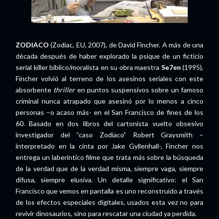
ZODIACO
(Zodiac, EU, 2007), de David Fincher. A más de una
década después de haber explorado la psique de un ficticio
serial killer bíblico/moralista en su obra maestra
Se7en
(1995),
Fincher volvió al terreno de los asesinos seriales con este
absorbente
thriller
en puntos suspensivos sobre un famoso
criminal nunca atrapado que asesinó por lo menos a cinco
personas –o acaso más- en el San Francisco de fines de los
60. Basado en dos libros del cartonista vuelto obsesivo
investigador del “caso Zodiaco” Robert Graysmith –
interpretado en la cinta por Jake Gyllenhall-, Fincher nos
entrega un laberíntico filme que trata más sobre la búsqueda
de la verdad que de la verdad misma, siempre vaga, siempre
difusa, siempre elusiva. Un detalle significativo: el San
Francisco que vemos en pantalla es uno reconstruido a través
de los efectos especiales digitales, usados esta vez no para
revivir dinosaurios, sino para rescatar una ciudad ya perdida.