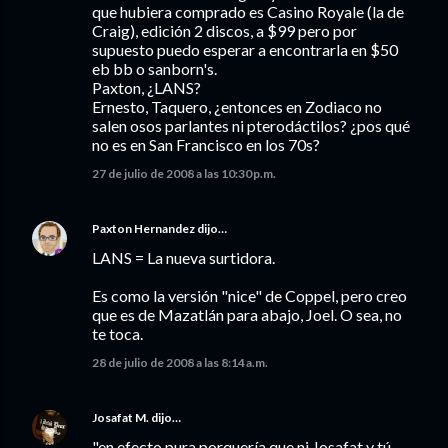
que hubiera comprado es Casino Royale (la de
Craig), edición 2 discos, a $99 pero por
supuesto puedo esperar a encontrarla en $50
eb bb o sanborn's.
Paxton, ¿LANS?
Ernesto, Taquero, ¿entonces en Zodiaco no
salen osos parlantes ni pterodáctilos? ¿pos qué
no es en San Francisco en los 70s?
27 de julio de 2008 a las 10:30 p.m.
Paxton Hernandez
dijo…
LANS = La nueva surtidora.
Es como la versión "nice" de Coppel, pero creo
que es de Mazatlán para abajo, Joel. O sea, no
te toca.
28 de julio de 2008 a las 8:14 a.m.
Josafat M.
dijo…
"en efecto pura porquería que ni Josafat y tú