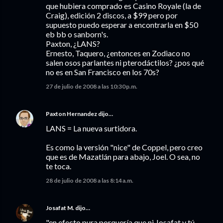
que hubiera comprado es Casino Royale (la de
Craig), edición 2 discos, a $99 pero por
supuesto puedo esperar a encontrarla en $50
eb bb o sanborn's.
Paxton, ¿LANS?
Ernesto, Taquero, ¿entonces en Zodiaco no
salen osos parlantes ni pterodáctilos? ¿pos qué
no es en San Francisco en los 70s?
27 de julio de 2008 a las 10:30 p.m.
Paxton Hernandez
dijo…
LANS = La nueva surtidora.
Es como la versión "nice" de Coppel, pero creo
que es de Mazatlán para abajo, Joel. O sea, no
te toca.
28 de julio de 2008 a las 8:14 a.m.
Josafat M.
dijo…
"en efecto pura porquería que ni Josafat y tú