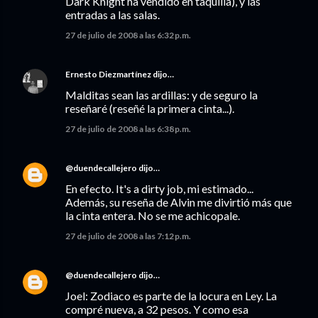
Dark Knight ha vendido en taquilla), y las
entradas a las salas.
27 de julio de 2008 a las 6:32 p.m.
Ernesto Diezmartínez
dijo…
Malditas sean las ardillas: y de seguro la
reseñaré (reseñé la primera cinta...).
27 de julio de 2008 a las 6:38 p.m.
@duendecallejero
dijo…
En efecto. It's a dirty job, mi estimado...
Además, su reseña de Alvin me divirtió más que
la cinta entera. No se me achicopale.
27 de julio de 2008 a las 7:12 p.m.
@duendecallejero
dijo…
Joel: Zodiaco es parte de la locura en Ley. La
compré nueva, a 32 pesos. Y como esa