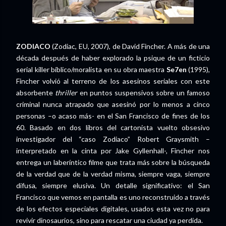
ZODIACO
(Zodiac, EU, 2007), de David Fincher. A más de una
década después de haber explorado la psique de un ficticio
serial killer bíblico/moralista en su obra maestra
Se7en
(1995),
Fincher volvió al terreno de los asesinos seriales con este
absorbente
thriller
en puntos suspensivos sobre un famoso
criminal nunca atrapado que asesinó por lo menos a cinco
personas –o acaso más- en el San Francisco de fines de los
60. Basado en dos libros del cartonista vuelto obsesivo
investigador del “caso Zodiaco” Robert Graysmith –
interpretado en la cinta por Jake Gyllenhall-, Fincher nos
entrega un laberíntico filme que trata más sobre la búsqueda
de la verdad que de la verdad misma, siempre vaga, siempre
difusa, siempre elusiva. Un detalle significativo: el San
Francisco que vemos en pantalla es uno reconstruido a través
de los efectos especiales digitales, usados esta vez no para
revivir dinosaurios, sino para rescatar una ciudad ya perdida.