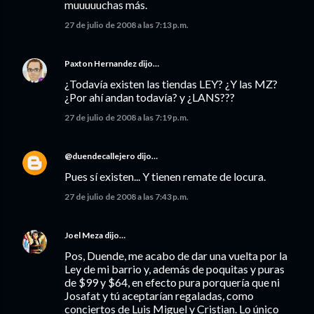
muuuuuchas más.
27 de julio de 2008 a las 7:13 p.m.
Paxton Hernandez
dijo…
¿Todavía existen las tiendas LEY? ¿Y las MZ?
¿Por ahí andan todavía? y ¿LANS???
27 de julio de 2008 a las 7:19 p.m.
@duendecallejero
dijo…
Pues sí existen... Y tienen remate de locura.
27 de julio de 2008 a las 7:43 p.m.
Joel Meza
dijo…
Pos, Duende, me acabo de dar una vuelta por la
Ley de mi barrio y, además de poquitas y puras
de $99 y $64, en efecto pura porquería que ni
Josafat y tú aceptarían regaladas, como
conciertos de Luis Miguel y Cristian. Lo único