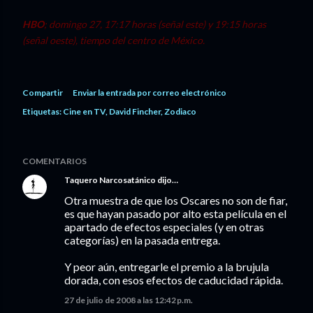
HBO
; domingo 27, 17:17 horas (señal este) y 19:15 horas
(señal oeste), tiempo del centro de México.
Compartir
Enviar la entrada por correo electrónico
Etiquetas:
Cine en TV
David Fincher
Zodiaco
COMENTARIOS
Taquero Narcosatánico
dijo…
Otra muestra de que los Oscares no son de fiar,
es que hayan pasado por alto esta película en el
apartado de efectos especiales (y en otras
categorías) en la pasada entrega.
Y peor aún, entregarle el premio a la brujula
dorada, con esos efectos de caducidad rápida.
27 de julio de 2008 a las 12:42 p.m.