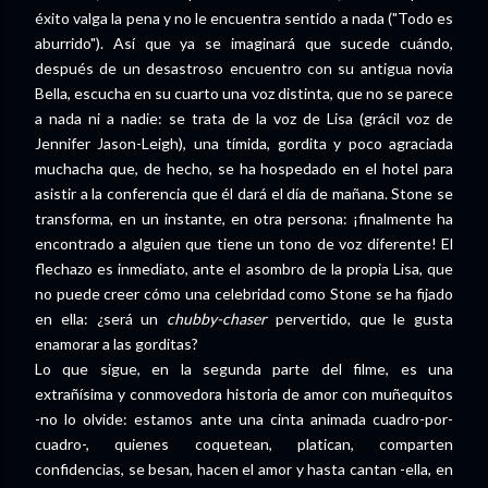
éxito valga la pena y no le encuentra sentido a nada ("Todo es
aburrido"). Así que ya se imaginará que sucede cuándo,
después de un desastroso encuentro con su antigua novia
Bella, escucha en su cuarto una voz distinta, que no se parece
a nada ni a nadie: se trata de la voz de Lisa (grácil voz de
Jennifer Jason-Leigh), una tímida, gordita y poco agraciada
muchacha que, de hecho, se ha hospedado en el hotel para
asistir a la conferencia que él dará el día de mañana. Stone se
transforma, en un instante, en otra persona: ¡finalmente ha
encontrado a alguien que tiene un tono de voz diferente! El
flechazo es inmediato, ante el asombro de la propia Lisa, que
no puede creer cómo una celebridad como Stone se ha fijado
en ella: ¿será un
chubby-chaser
pervertido, que le gusta
enamorar a las gorditas?
Lo que sigue, en la segunda parte del filme, es una
extrañísima y conmovedora historia de amor con muñequitos
-no lo olvide: estamos ante una cinta animada cuadro-por-
cuadro-, quienes coquetean, platican, comparten
confidencias, se besan, hacen el amor y hasta cantan -ella, en