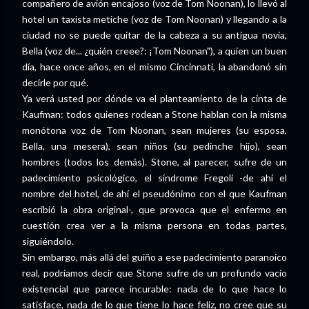
compañero de avión encajoso (voz de Tom Noonan), lo llevó al
hotel un taxista metiche (voz de Tom Noonan) y llegando a la
ciudad no se puede quitar de la cabeza a su antigua novia,
Bella (voz de... ¿quién creee?: ¡Tom Noonan"), a quien un buen
día, hace once años, en el mismo Cincinnati, la abandonó sin
decirle por qué.
Ya verá usted por dónde va el planteamiento de la cinta de
Kaufman: todos quienes rodean a Stone hablan con la misma
monótona voz de Tom Noonan, sean mujeres (su esposa,
Bella, una mesera), sean niños (su pedinche hijo), sean
hombres (todos los demás). Stone, al parecer, sufre de un
padecimiento psicológico, el síndrome Fregoli -de ahí el
nombre del hotel, de ahí el pseudónimo con el que Kaufman
escribió la obra original-, que provoca que el enfermo en
cuestión crea ver a la misma persona en todas partes,
siguiéndolo.
Sin embargo, más allá del guiño a ese padecimiento paranoico
real, podríamos decir que Stone sufre de un profundo vacío
existencial que parece incurable: nada de lo que hace lo
satisface, nada de lo que tiene lo hace feliz, no cree que su