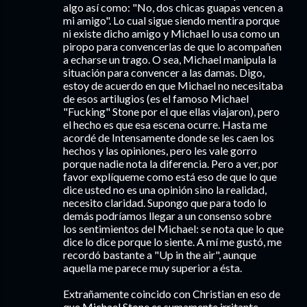
algo así como: "No, dos chicas guapas vencen a
mi amigo". Lo cual sigue siendo mentira porque
ni existe dicho amigo y Michael lo usa como un
piropo para convencerlas de que lo acompañen
a echarse un trago. O sea, Michael manipula la
situación para convencer a las damas. Digo,
estoy de acuerdo en que Michael no necesitaba
de esos artilugios (es el famoso Michael
"Fucking" Stone por el que ellas viajaron), pero
el hecho es que esa escena ocurre. Hasta me
acordé de Intensamente donde se les caen los
hechos y las opiniones, pero les vale gorro
porque nadie nota la diferencia. Pero a ver, por
favor explíqueme como está eso de que lo que
dice usted no es una opinión sino la realidad,
necesito claridad. Supongo que para todo lo
demás podríamos llegar a un consenso sobre
los sentimientos del Michael: se nota que lo que
dice lo dice porque lo siente. A mí me gustó, me
recordó bastante a "Up in the air", aunque
aquella me parece muy superior a ésta.
Extrañamente coincido con Christian en eso de
que Michael Stone es sumamente irritante,