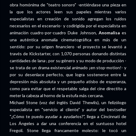
obra homónima de "teatro sonoro" -entiéndase una pieza en
la que los actores leen sus papeles mientras varios
especialistas en creación de sonido agregan los ruidos
necesarios en el escenario- y codirigida por el especialista en
animación cuadro-por-cuadro Duke Johnson,
Anomalisa
es
una auténtica anomalía cinematográfica en más de un
sentido: por su origen financiero -el proyecto se levantó a
través de Kickstarter, con 1,070 personas donando distintas
cantidades de lana-, por su género y su modo de producción -
se trata de un drama existencial animado ¡en stop-motion!- y
por su desenlace perfecto, que logra sostenerse entre la
depresión más absoluta y un pequeño atisbo de esperanza,
como para evitar que el respetable salga del cine directito a
meter la cabeza al horno de la estufa más cercana.
Michael Stone (voz del inglés David Thewlis), un felizólogo
especialista en "servicio al cliente" y autor del bestseller
"¿Cómo te puedo ayudar a ayudarlos?", llega a Cincinnati de
Los Ángeles a dar una conferencia en el suntuoso hotel
Fregoli. Stone llega francamente molesto: le tocó un