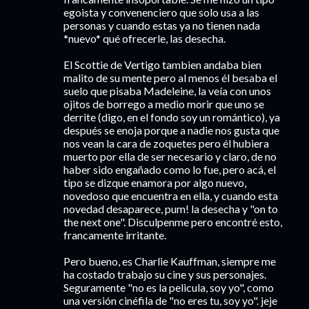
egoista y convenenciero que solo usa a las
personas y cuando estas ya no tienen nada
*nuevo* qué ofrecerle, las desecha.
El Scottie de Vertigo tambien andaba bien
malito de su mente pero al menos él besaba el
suelo que pisaba Madeleine, la veía con unos
ojitos de borrego a medio morir que uno se
derrite (digo, en el fondo soy un romántico), ya
después se enoja porque a nadie nos gusta que
nos vean la cara de zoquetes pero él hubiera
muerto por ella de ser necesario y claro, de no
haber sido engañado como lo fue, pero acá, el
tipo se dizque enamora por algo nuevo,
novedoso que encuentra en ella, y cuando esta
novedad desaparece, pum! la desecha y "on to
the next one". Disculpenme pero encontré esto,
francamente irritante.
Pero bueno, es Charlie Kauffman, siempre me
ha costado trabajo su cine y sus personajes.
Seguramente "no es la pelicula, soy yo", como
una versión cinéfila de "no eres tu, soy yo". jeje