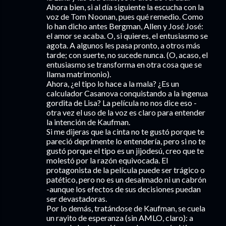
Ahora bien, si al día siguiente la escucha con la
voz de Tom Noonan, pues qué remedio. Como
lo han dicho antes Bergman, Allen y José José:
el amor se acaba. O, si quieres, el entusiasmo se
agota. A algunos les pasa pronto, a otros más
tarde; con suerte, no sucede nunca. (O, acaso, el
entusiasmo se transforma en otra cosa que se
llama matrimonio).
Ahora, ¿el tipo lo hace a la mala? ¿Es un
calculador Casanova conquistando a la ingenua
gordita de Lisa? La película no nos dice eso -
otra vez el uso de la voz es claro para entender
la intención de Kaufman.
Si me dijeras que la cinta no te gustó porque te
pareció deprimente lo entendería, pero si no te
gustó porque el tipo es un jijodesú, creo que te
molestó por la razón equivocada. El
protagonista de la película puede ser trágico o
patético, pero no es un desalmado ni un cabrón
-aunque los efectos de sus decisiones puedan
ser devastadoras.
Por lo demás, tratándose de Kaufman, se cuela
un rayito de esperanza (sin AMLO, claro): a