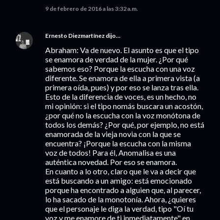
9 de febrero de 2016 a las 3:32 a.m.
Ernesto Diezmartínez
dijo…
Abraham: Va de nuevo. El asunto es que el tipo
se enamora de verdad de la mujer. ¿Por qué
sabemos eso? Porque la escucha con una voz
diferente. Se enamora de ella a primera vista (a
primera oída, pues) y por eso se lanza tras ella.
Esto de la diferencia de voces, es un hecho, no
mi opinión: si el tipo nomás buscara un acostón,
¿por qué no la escucha con la voz monótona de
todos los demás? ¿Por qué, por ejemplo, no está
enamorada de la vieja novia con la que se
encuentra? ¡Porque la escucha con la misma
voz de todos! Para él, Anomalisa es una
auténtica novedad. Por eso se enamora.
En cuanto a lo otro, claro que le va a decir que
está buscando a un amigo: está emocionado
porque ha encontrado a alguien que, al parecer,
lo ha sacado de la monotonía. Ahora, ¿quieres
que el personaje le diga la verdad, tipo "Oí tu
voz y me enamore de ti inmediatamente" en