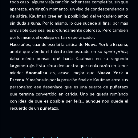
todo caso- alguna vieja canción ochentera completita, sin que
aparezca, en ningún momento, un viso de condescendencia o
de sátira. Kaufman cree en la posibilidad del verdadero amor,
sin duda alguna. Por lo mismo, lo que sucede al final, por más
previsible que sea, es profundamente doloroso. Pero también
por lo mismo, el epílogo es tan esperanzador.
Hace años, cuando escribí la crítica de
Nueva York a Escena
,
anoté que viendo el talento demostrado en su
opera prima,
daba miedo pensar qué haría Kaufman en su segundo
largometraje. Esta cinta demuestra que tenía razón en tener
miedo:
Anomalisa
es, acaso, mejor que
Nueva York a
Escena
. Y mejor aún por la posición final de Kaufman ante sus
personajes: ese desenlace que es una suerte de puñetazo
que termina convertido en caricia. Uno se queda rumiando
con idea de que es posible ser feliz... aunque nos quede el
recuerdo de un puñetazo.