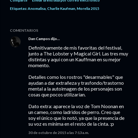
Compartir
Enviar la entrada por correo electrónico
Etiquetas:
Anomalisa
Charlie Kaufman
Morelia 2015
COMENTARIOS
Dan Campos
dijo…
Definitivamente de mis favoritas del festival,
junto a The Lobster y Magical Girl. Las tres muy
distintas y aquí con un Kauffman en su mejor
momento.
Detalles como los rostros "desarmables" que
ayudan a dar extrañeza y trasfondo/trastorno
mental a la autoimagen de los personajes son
cosas que pocos utilizarían.
Dato extra: aparece la voz de Tom Noonan en
un cameo, como ladridos de perro. Creo que
soy el único que lo notó, ya que la presencia de
su voz es mínima en el resto de la cinta. :p
30 de octubre de 2015 a las 7:13 a.m.