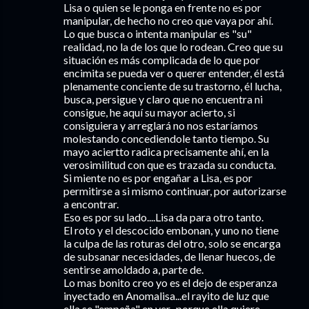
Lisa o quien se le ponga en frente no es por
manipular, de hecho no creo que vaya por ahí.
Lo que busca o intenta manipular es "su"
realidad, no la de los que lo rodean. Creo que su
situación es más complicada de lo que por
encimita se pueda ver o querer entender, él está
plenamente conciente de su trastorno, él lucha,
busca, persigue y claro que no encuentra ni
consigue, he aquí su mayor acierto, si
consiguiera y arreglará no nos estaríamos
molestando concediendole tanto tiempo. Su
mayo aciertto radica precisamente ahí, en la
verosimilitud con que es trazada su conducta.
Si miente no es por engañar a Lisa, es por
permitirse a si mismo continuar, por autorizarse
a encontrar.
Eso es por su lado....Lisa da para otro tanto.
El roto y el descocido embonan, y uno no tiene
la culpa de las roturas del otro, solo se encarga
de subsanar necesidades, de llenar huecos, de
sentirse amoldado a, parte de.
Lo mas bonito creo yo es el dejo de esperanza
inyectado en Anomalisa...el rayito de luz que
ella se "empeña" en ver...porque ella quiere,