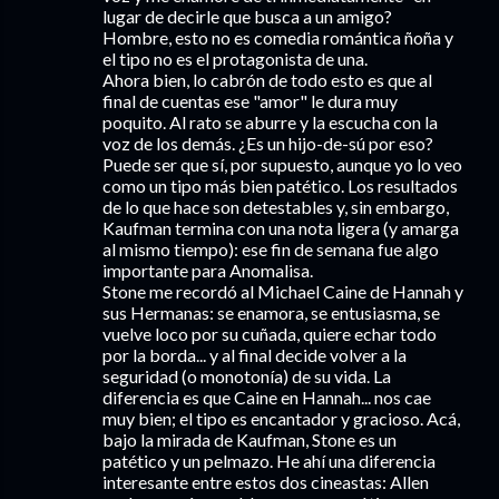
lugar de decirle que busca a un amigo?
Hombre, esto no es comedia romántica ñoña y
el tipo no es el protagonista de una.
Ahora bien, lo cabrón de todo esto es que al
final de cuentas ese "amor" le dura muy
poquito. Al rato se aburre y la escucha con la
voz de los demás. ¿Es un hijo-de-sú por eso?
Puede ser que sí, por supuesto, aunque yo lo veo
como un tipo más bien patético. Los resultados
de lo que hace son detestables y, sin embargo,
Kaufman termina con una nota ligera (y amarga
al mismo tiempo): ese fin de semana fue algo
importante para Anomalisa.
Stone me recordó al Michael Caine de Hannah y
sus Hermanas: se enamora, se entusiasma, se
vuelve loco por su cuñada, quiere echar todo
por la borda... y al final decide volver a la
seguridad (o monotonía) de su vida. La
diferencia es que Caine en Hannah... nos cae
muy bien; el tipo es encantador y gracioso. Acá,
bajo la mirada de Kaufman, Stone es un
patético y un pelmazo. He ahí una diferencia
interesante entre estos dos cineastas: Allen