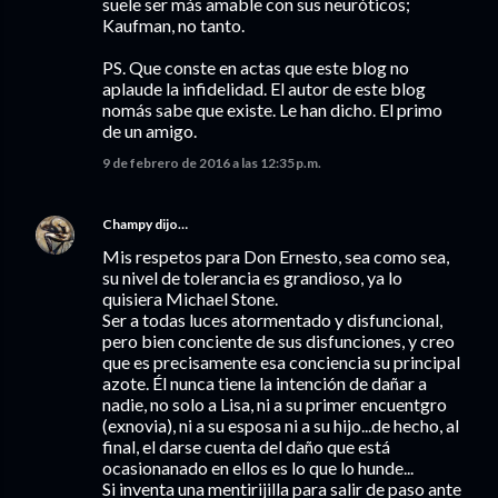
suele ser más amable con sus neuróticos;
Kaufman, no tanto.
PS. Que conste en actas que este blog no
aplaude la infidelidad. El autor de este blog
nomás sabe que existe. Le han dicho. El primo
de un amigo.
9 de febrero de 2016 a las 12:35 p.m.
Champy
dijo…
Mis respetos para Don Ernesto, sea como sea,
su nivel de tolerancia es grandioso, ya lo
quisiera Michael Stone.
Ser a todas luces atormentado y disfuncional,
pero bien conciente de sus disfunciones, y creo
que es precisamente esa conciencia su principal
azote. Él nunca tiene la intención de dañar a
nadie, no solo a Lisa, ni a su primer encuentgro
(exnovia), ni a su esposa ni a su hijo...de hecho, al
final, el darse cuenta del daño que está
ocasionanado en ellos es lo que lo hunde...
Si inventa una mentirijilla para salir de paso ante