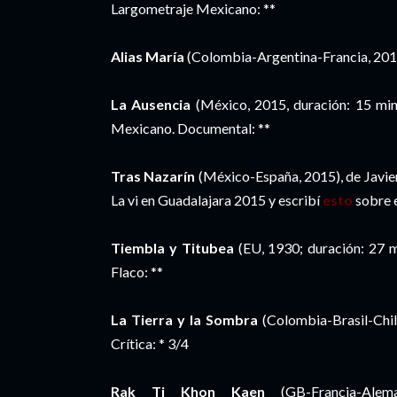
Largometraje Mexicano: **
Alias María
(Colombia-Argentina-Francia, 2015)
La Ausencia
(México, 2015, duración: 15 min
Mexicano. Documental: **
Tras Nazarín
(México-España, 2015), de Javier
La vi en Guadalajara 2015 y escribí
esto
sobre e
Tiembla y Titubea
(EU, 1930; duración: 27 m
Flaco: **
La Tierra y la Sombra
(Colombia-Brasil-Chi
Crítica: * 3/4
Rak Ti Khon Kaen
(GB-Francia-Alema