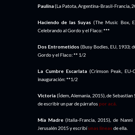
Paulina
(La Patota, Argentina-Brasil-Francia, 2
Haciendo de las Suyas
(The Music Box, EU
Celebrando al Gordo y el Flaco: ***
Dos Entrometidos
(Busy Bodies, EU, 1933; du
Gordo y el Flaco: ** 1/2
La Cumbre Escarlata
(Crimson Peak, EU-Ca
inauguración: **1/2
Victoria
(Ídem, Alemania, 2015), de Sebastian S
de escribir un par de párrafos
por acá.
Mia Madre
(Italia-Francia, 2015), de Nanni 
Jerusalén 2015 y escribí
unas líneas
de ella.