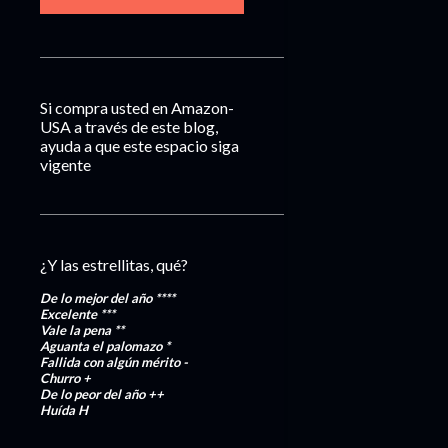
Si compra usted en Amazon-
USA a través de este blog,
ayuda a que este espacio siga
vigente
¿Y las estrellitas, qué?
De lo mejor del año
****
Excelente
***
Vale la pena
**
Aguanta el palomazo
*
Fallida con algún mérito
-
Churro
+
De lo peor del año
++
Huída
H