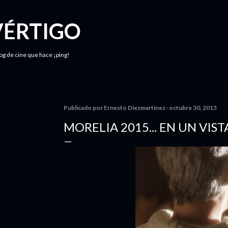
Ir al contenido principal
VÉRTIGO
log de cine que hace ¡ping!
Publicado por
Ernesto Diezmartínez
octubre 30, 2015
MORELIA 2015... EN UN VIS