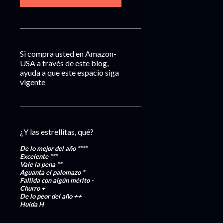
Si compra usted en Amazon-
USA a través de este blog,
ayuda a que este espacio siga
vigente
¿Y las estrellitas, qué?
De lo mejor del año
****
Excelente
***
Vale la pena
**
Aguanta el palomazo
*
Fallida con algún mérito
-
Churro
+
De lo peor del año
++
Huída
H