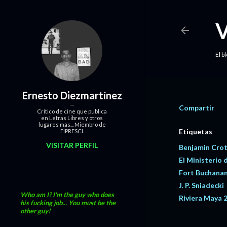
El b
Ernesto Diezmartínez
Compartir
Crítico de cine que publica
en Letras Libres y otros
lugares más... Miembro de
Etiquetas
FIPRESCI.
VISITAR PERFIL
Benjamin Cro
El Ministerio 
Fort Buchana
J. P. Sniadecki
Who am I? I'm the guy who does
Riviera Maya 
his fucking job... You must be the
other guy!