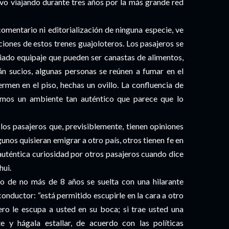
uvo viajando durante tres años por la más grande red
comentario ni editorialización de ninguna especie, ve
ciones de estos trenes guajoloteros. Los pasajeros se
ado equipaje que pueden ser canastas de alimentos,
tán sucios, algunas personas se reúnen a fumar en el
rmen en el piso, hechas un ovillo. La confluencia de
mos un ambiente tan auténtico que parece que lo
 los pasajeros que, previsiblemente, tienen opiniones
nos quisieran emigrar a otro país, otros tienen fe en
 auténtica curiosidad por otros pasajeros cuando dice
hui.
o de no más de 8 años se suelta con una hilarante
onductor: “está permitido escupirle en la cara a otro
ro le escupa a usted en su boca; si trae usted una
y hágala estallar, de acuerdo con las políticas