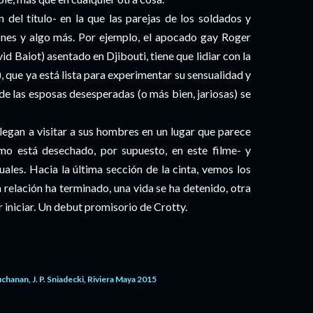
 del título- en la que las parejas de los soldados y
ones y algo más. Por ejemplo, el apocado gay Roger
id Baiot) asentado en Djibouti, tiene que lidiar con la
, que ya está lista para experimentar su sensualidad y
e las esposas desesperadas (o más bien, jariosas) se
 llegan a visitar a sus hombres en un lugar que parece
smo está desechado, por supuesto, en este filme- y
les. Hacia la última sección de la cinta, vemos los
 relación ha terminado, una vida se ha detenido, otra
or iniciar. Un debut promisorio de Crotty.
uchanan
J. P. Sniadecki
Riviera Maya 2015