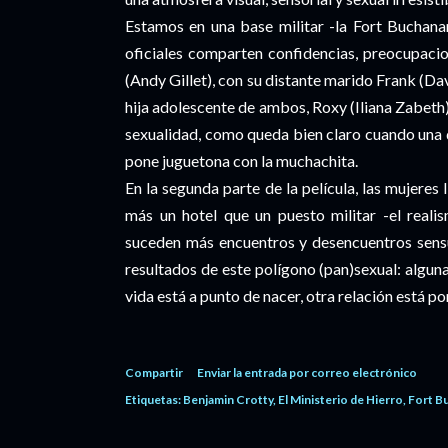
Estamos en una base militar -la Fort Buchanan
oficiales comparten confidencias, preocupaci
(Andy Gillet), con su distante marido Frank (Dav
hija adolescente de ambos, Roxy (Iliana Zabeth)
sexualidad, como queda bien claro cuando una d
pone juguetona con la muchachita.
En la segunda parte de la película, las mujeres
más un hotel que un puesto militar -el reali
suceden más encuentros y desencuentros sensua
resultados de este polígono (pan)sexual: alguna
vida está a punto de nacer, otra relación está p
Compartir
Enviar la entrada por correo electrónico
Etiquetas:
Benjamin Crotty
El Ministerio de Hierro
Fort B