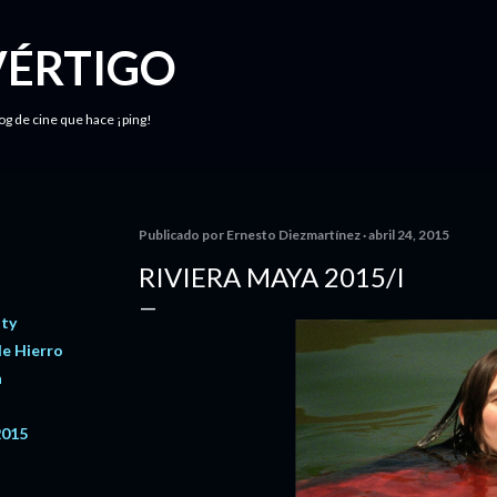
Ir al contenido principal
VÉRTIGO
log de cine que hace ¡ping!
Publicado por
Ernesto Diezmartínez
abril 24, 2015
RIVIERA MAYA 2015/I
tty
de Hierro
n
2015