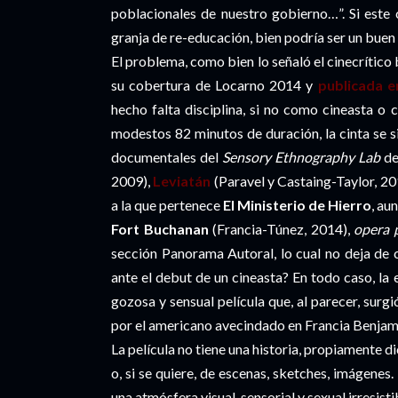
poblacionales de nuestro gobierno…”. Si este
granja de re-educación, bien podría ser un bue
El problema, como bien lo señaló el cinecrítico 
su cobertura de Locarno 2014 y
publicada e
hecho falta disciplina, si no como cineasta o 
modestos 82 minutos de duración, la cinta se s
documentales del
Sensory Ethnography Lab
de
2009),
Leviatán
(Paravel y Castaing-Taylor, 2
a la que pertenece
El Ministerio de Hierro
, au
Fort Buchanan
(Francia-Túnez, 2014),
opera 
sección Panorama Autoral, lo cual no deja de
ante el debut de un cineasta?
En todo caso, la 
gozosa y sensual película que, al parecer, surg
por el americano avecindado en Francia Benjam
La película no tiene una historia, propiamente 
o, si se quiere, de escenas, sketches, imágenes
una atmósfera visual, sensorial y sexual irresist