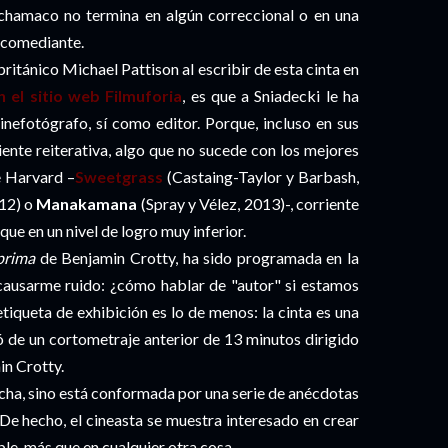
 chamaco no termina en algún correccional o en una
n comediante.
británico Michael Pattison al escribir de esta cinta en
n el sitio web Filmuforia
, es que a Sniadecki le ha
cinefotógrafo, sí como editor. Porque, incluso en sus
iente reiterativa, algo que no sucede con los mejores
 Harvard –
Sweetgrass
(Castaing-Taylor y Barbash,
012) o
Manakamana
(Spray y Vélez, 2013)-, corriente
nque en un nivel de logro muy inferior.
prima
de Benjamin Crotty, ha sido programada en la
 causarme ruido: ¿cómo hablar de "autor" si estamos
etiqueta de exhibición es lo de menos: la cinta es una
ió de un cortometraje anterior de 13 minutos dirigido
in Crotty.
dicha, sino está conformada por una serie de anécdotas
. De hecho, el cineasta se muestra interesado en crear
ible, más que en cualquier otra cosa.