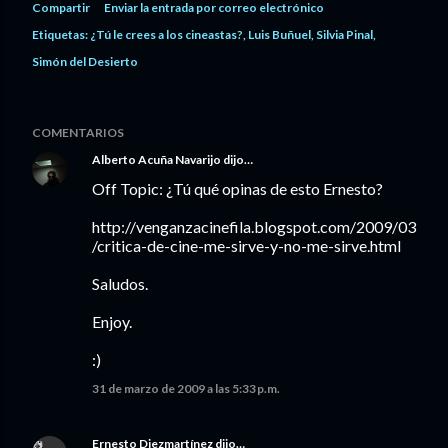
Compartir
Enviar la entrada por correo electrónico
Etiquetas:
¿Tú le crees a los cineastas?
Luis Buñuel
Silvia Pinal
Simón del Desierto
COMENTARIOS
Alberto Acuña Navarijo
dijo…
Off Topic: ¿Tú qué opinas de esto Ernesto?
http://venganzacinefila.blogspot.com/2009/03
/critica-de-cine-me-sirve-y-no-me-sirve.html
Saludos.
Enjoy.
:)
31 de marzo de 2009 a las 5:33 p.m.
Ernesto Diezmartínez
dijo…