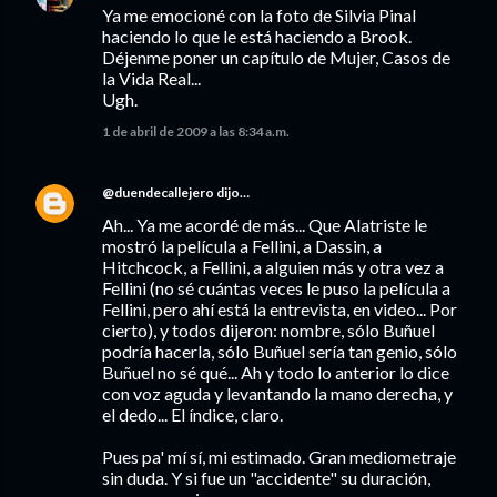
Ya me emocioné con la foto de Silvia Pinal
haciendo lo que le está haciendo a Brook.
Déjenme poner un capítulo de Mujer, Casos de
la Vida Real...
Ugh.
1 de abril de 2009 a las 8:34 a.m.
@duendecallejero
dijo…
Ah... Ya me acordé de más... Que Alatriste le
mostró la película a Fellini, a Dassin, a
Hitchcock, a Fellini, a alguien más y otra vez a
Fellini (no sé cuántas veces le puso la película a
Fellini, pero ahí está la entrevista, en video... Por
cierto), y todos dijeron: nombre, sólo Buñuel
podría hacerla, sólo Buñuel sería tan genio, sólo
Buñuel no sé qué... Ah y todo lo anterior lo dice
con voz aguda y levantando la mano derecha, y
el dedo... El índice, claro.
Pues pa' mí sí, mi estimado. Gran mediometraje
sin duda. Y si fue un "accidente" su duración,