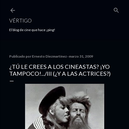
Ir al contenido principal
VÉRTIGO
El blog de cine que hace ¡ping!
Publicado por
Ernesto Diezmartínez
marzo 31, 2009
¿TÚ LE CREES A LOS CINEASTAS? ¡YO
TAMPOCO!.../III (¿Y A LAS ACTRICES?)