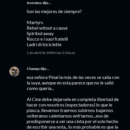
Anónimo dijo…
Son las mejores de siempre?
Martyrs
Rebel witout a cause
Spirited away
Rocco e i suoi fratelli
Ladri di biciclette
1 de abril de 2009 a las 3:10 a.m.
Champy
dijo…
esa señora Pinal la más de las veces se salía con
la suya, aunque en esta parece que no le salió
como quería...
Al Cine debe dejarsele en completa libertad de
hacer con nosotros (espectadores) lo que le
plasca, llevarnos traernos subirnos bajarnos
volteranos calentarnos enfriarnos...eso de
predisponerse a ver una cinta por el solo hecho
de escribir una nota,, lo más probable es que la