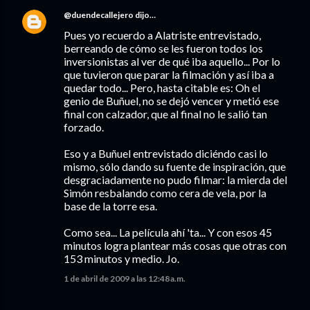
@duendecallejero
dijo…
Pues yo recuerdo a Alatriste entrevistado,
berreando de cómo se les fueron todos los
inversionistas al ver de qué iba aquello... Por lo
que tuvieron que parar la filmación y así iba a
quedar todo... Pero, hasta citable es: Oh el
genio de Buñuel, no se dejó vencer y metió ese
final con calzador, que al final no le salió tan
forzado.
Eso y a Buñuel entrevistado diciéndo casi lo
mismo, sólo dando su fuente de inspiración, que
desgraciadamente no pudo filmar: la mierda del
Simón resbalando como cera de vela, por la
base de la torre esa.
Como sea... La película ahí 'ta... Y con esos 45
minutos logra plantear más cosas que otras con
153 minutos y medio. Jo.
1 de abril de 2009 a las 12:48 a.m.