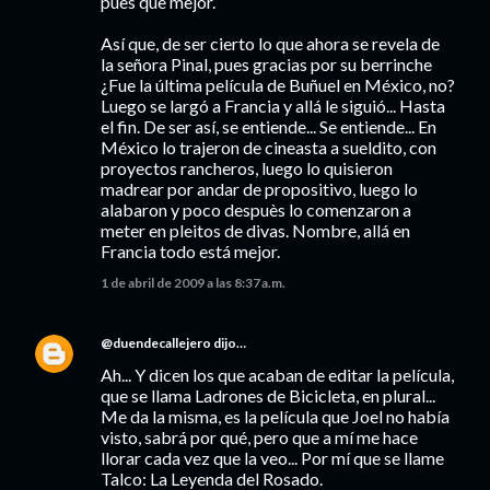
pues que mejor.
Así que, de ser cierto lo que ahora se revela de
la señora Pinal, pues gracias por su berrinche
¿Fue la última película de Buñuel en México, no?
Luego se largó a Francia y allá le siguió... Hasta
el fin. De ser así, se entiende... Se entiende... En
México lo trajeron de cineasta a sueldito, con
proyectos rancheros, luego lo quisieron
madrear por andar de propositivo, luego lo
alabaron y poco despuès lo comenzaron a
meter en pleitos de divas. Nombre, allá en
Francia todo está mejor.
1 de abril de 2009 a las 8:37 a.m.
@duendecallejero
dijo…
Ah... Y dicen los que acaban de editar la película,
que se llama Ladrones de Bicicleta, en plural...
Me da la misma, es la película que Joel no había
visto, sabrá por qué, pero que a mí me hace
llorar cada vez que la veo... Por mí que se llame
Talco: La Leyenda del Rosado.