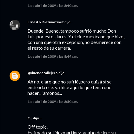
1 de abril de 2009 a las 8:40 a.m.
Ernesto Diezmartínez
dijo…
Duende: Bueno, tampoco sufrió mucho Don
Luis por estos lares. Y el cine mexicano que hizo,
con una que otra excepción, no desmerece con
el resto de su carrera.
1 de abril de 2009 a las 8:49 a.m.
@duendecallejero
dijo…
Ah no, claro que no sufrió, pero quizá sí se
entienda ese: ya hice aquí lo que tenía que
hacer... 'amonos...
1 de abril de 2009 a las 8:50 a.m.
Oj. dijo…
Off topic.
Estimado sr. Diezmartínez, acabo de leer su