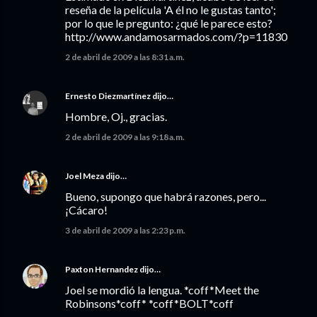
reseña de la película 'A él no le gustas tanto';
por lo que le pregunto: ¿qué le parece esto?
http://www.andamosarmados.com/?p=11830
2 de abril de 2009 a las 8:31 a.m.
Ernesto Diezmartínez
dijo…
Hombre, Oj., gracias.
2 de abril de 2009 a las 9:18 a.m.
Joel Meza
dijo…
Bueno, supongo que habrá razones, pero...
¡Cácaro!
3 de abril de 2009 a las 2:23 p.m.
Paxton Hernandez
dijo…
Joel se mordió la lengua. *coff*Meet the
Robinsons*coff* *coff*BOLT*coff