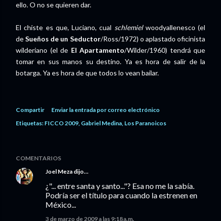
ello. O no se quieren dar.
El chiste es que, Luciano, cual
schlemiel
woodyallenesco (el
de
Sueños de un Seductor
/Ross/1972) o aplastado oficinista
wilderiano (el de
El Apartamento
/Wilder/1960) tendrá que
tomar en sus manos su destino. Ya es hora de salir de la
botarga. Ya es hora de que todos lo vean bailar.
Compartir
Enviar la entrada por correo electrónico
Etiquetas:
FICCO 2009
Gabriel Medina
Los Paranoicos
COMENTARIOS
Joel Meza
dijo…
¿"... entre santa y santo..."? Esa no me la sabía.
Podría ser el título para cuando la estrenen en
México...
3 de marzo de 2009 a las 9:18 a.m.