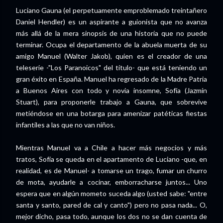
Luciano Gauna (el perpetuamente emproblemado treintañero
Daniel Hendler) es un aspirante a guionista que no avanza
más allá de la mera sinopsis de una historia que no puede
terminar. Ocupa el departamento de la abuela muerta de su
amigo Manuel (Walter Jakob), quien es el creador de una
teleserie -"Los Paranoicos" del título- que está teniendo un
gran éxito en España. Manuel ha regresado de la Madre Patria
a Buenos Aires con todo y novia insomne, Sofía (Jazmín
Stuart), para proponerle trabajo a Gauna, que sobrevive
metiéndose en una botarga para amenizar patéticas fiestas
infantiles a las que no van niños.
Mientras Manuel va a Chile a hacer más negocios y más
tratos, Sofía se queda en el apartamento de Luciano -que, en
realidad, es de Manuel- a tomarse un trago, fumar un churro
de mota, ayudarle a cocinar, emborracharse juntos... Uno
espera que en algún mometo suceda algo (usted sabe: "entre
santa y santo, pared de cal y canto") pero no pasa nada... O,
mejor dicho, pasa todo, aunque los dos no se dan cuenta de