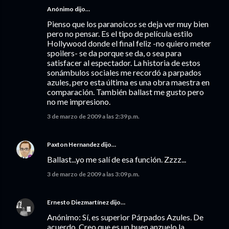
Anónimo dijo…
Pienso que los paranoicos se deja ver muy bien
pero no pensar. Es el tipo de película estilo
Hollywood donde el final feliz -no quiero meter
spoilers- se da porque se da, o sea para
satisfacer al espectador. La historia de estos
sonámbulos sociales me recordó a parpados
azules, pero esta última es una obra maestra en
comparación. También ballast me gusto pero
no me impresiono.
3 de marzo de 2009 a las 2:39 p.m.
Paxton Hernandez
dijo…
Ballast...yo me salí de esa función. Zzzz...
3 de marzo de 2009 a las 3:09 p.m.
Ernesto Diezmartínez
dijo…
Anónimo: Sí, es superior Párpados Azules. De
acuerdo. Creo que es un buen anzuelo la