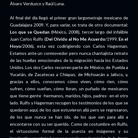
Álvaro Verduzco y Raúl Luna.
Al final del día llegó el primer gran largometraje mexicano de
Guadalajara 2009. Y, para variar, se trata de otro documental:
Los que se Quedan
(México, 2008), tercer largo del infalible
Juan Carlos Rulfo (
Del Olvido al No Me Acuerdo
/1999,
En el
Hoyo
/2006), esta vez codirigiendo con Carlos Hagerman.
Estamos ante un conmovedor pero nunca chantajista retrato
de las huellas emocionales de la migración hacia los Estados
Unidos. Los dos Carlos recorren parte de México, de Puebla a
Yucatán, de Zacatecas a Chiapas, de Michoacán a Jalisco, y,
gracias a ellos, conocemos cómo viven, cómo ríen, cómo
sufren, cómo sueñan, cómo lloran, un puñado de mexicanos
que tiene gente -hermanos, maridos, hijos, padres- en el otro
lado. Rulfo y Hagerman recogen los testimonios de los que se
quedaron aquí, de los que estuvieron allá pero se regresaron,
de los que nunca se han ido, de los que van para allá a
encontarse con su ser querido. Como de costumbre en Rulfo,
el virtuosismo formal de la puesta en imágenes y su