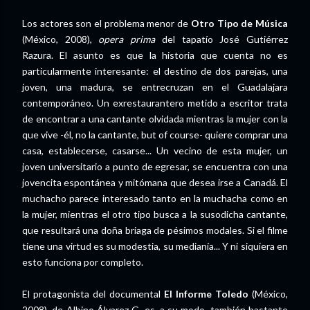
Los actores son el problema menor de
Otro Tipo de Música
(México, 2008),
opera prima
del tapatío José Gutiérrez
Razura. El asunto es que la historia que cuenta no es
particularmente interesante: el destino de dos parejas, una
joven, una madura, se entrecruzan en el Guadalajara
contemporáneo. Un exrestaurantero metido a escritor trata
de encontrar a una cantante olvidada mientras la mujer con la
que vive -él, no la cantante, but of course- quiere comprar una
casa, establecerse, casarse... Un vecino de esta mujer, un
joven universitario a punto de egresar, se encuentra con una
jovencita espontánea y mitómana que desea irse a Canadá. El
muchacho parece interesado tanto en la muchacha como en
la mujer, mientras el otro tipo busca a la susodicha cantante,
que resultará una doña briaga de pésimos modales. Si el filme
tiene una virtud es su modestia, su medianía... Y ni siquiera en
esto funciona por completo.
El protagonista del documental
El Informe Toledo
(México,
2008), de Albino Álvarez G, es, a su modo, también bastante