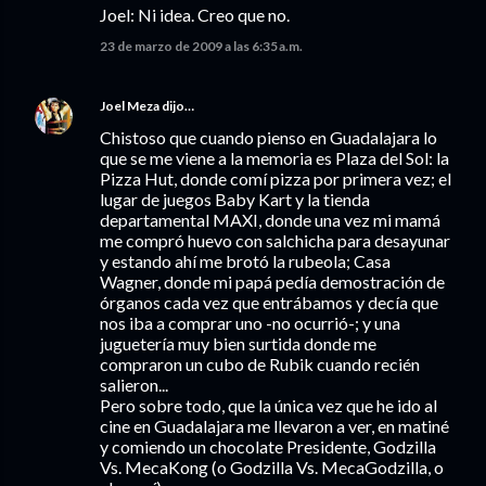
Joel: Ni idea. Creo que no.
23 de marzo de 2009 a las 6:35 a.m.
Joel Meza
dijo…
Chistoso que cuando pienso en Guadalajara lo
que se me viene a la memoria es Plaza del Sol: la
Pizza Hut, donde comí pizza por primera vez; el
lugar de juegos Baby Kart y la tienda
departamental MAXI, donde una vez mi mamá
me compró huevo con salchicha para desayunar
y estando ahí me brotó la rubeola; Casa
Wagner, donde mi papá pedía demostración de
órganos cada vez que entrábamos y decía que
nos iba a comprar uno -no ocurrió-; y una
juguetería muy bien surtida donde me
compraron un cubo de Rubik cuando recién
salieron...
Pero sobre todo, que la única vez que he ido al
cine en Guadalajara me llevaron a ver, en matiné
y comiendo un chocolate Presidente, Godzilla
Vs. MecaKong (o Godzilla Vs. MecaGodzilla, o