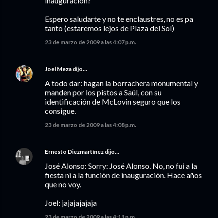
inauguración?
Espero saludarte y no te enclaustres, no es pa
tanto (estaremos lejos de Plaza del Sol)
23 de marzo de 2009 a las 4:07 p.m.
Joel Meza
dijo…
A todo dar: hagan la borrachera monumental y
manden por los pistos a Saúl, con su
identificación de McLovin seguro que los
consigue.
23 de marzo de 2009 a las 4:08 p.m.
Ernesto Diezmartínez
dijo…
José Alonso: Sorry: José Alonso. No, no fui a la
fiesta ni a la función de inauguración. Hace años
que no voy.
Joel: jajajajajaja
23 de marzo de 2009 a las 4:11 p.m.