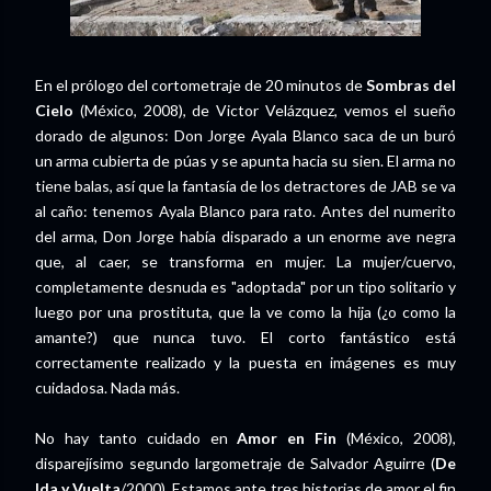
En el prólogo del cortometraje de 20 minutos de
Sombras del
Cielo
(México, 2008), de Victor Velázquez, vemos el sueño
dorado de algunos: Don Jorge Ayala Blanco saca de un buró
un arma cubierta de púas y se apunta hacia su sien. El arma no
tiene balas, así que la fantasía de los detractores de JAB se va
al caño: tenemos Ayala Blanco para rato. Antes del numerito
del arma, Don Jorge había disparado a un enorme ave negra
que, al caer, se transforma en mujer. La mujer/cuervo,
completamente desnuda es "adoptada" por un tipo solitario y
luego por una prostituta, que la ve como la hija (¿o como la
amante?) que nunca tuvo. El corto fantástico está
correctamente realizado y la puesta en imágenes es muy
cuidadosa. Nada más.
No hay tanto cuidado en
Amor en Fin
(México, 2008),
disparejísimo segundo largometraje de Salvador Aguirre (
De
Ida y Vuelta
/2000). Estamos ante tres historias de amor el fin