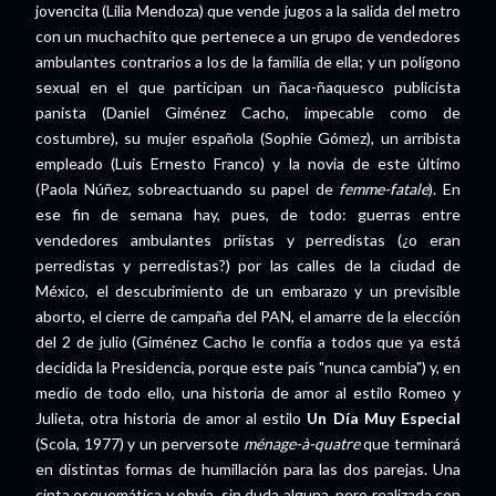
jovencita (Lilia Mendoza) que vende jugos a la salida del metro
con un muchachito que pertenece a un grupo de vendedores
ambulantes contrarios a los de la familia de ella; y un polígono
sexual en el que participan un ñaca-ñaquesco publicista
panista (Daniel Giménez Cacho, impecable como de
costumbre), su mujer española (Sophie Gómez), un arribista
empleado (Luis Ernesto Franco) y la novia de este último
(Paola Núñez, sobreactuando su papel de
femme-fatale
). En
ese fin de semana hay, pues, de todo: guerras entre
vendedores ambulantes priístas y perredistas (¿o eran
perredistas y perredistas?) por las calles de la ciudad de
México, el descubrimiento de un embarazo y un previsible
aborto, el cierre de campaña del PAN, el amarre de la elección
del 2 de julio (Giménez Cacho le confía a todos que ya está
decidida la Presidencia, porque este país "nunca cambia") y, en
medio de todo ello, una historia de amor al estilo Romeo y
Julieta, otra historia de amor al estilo
Un Día Muy Especial
(Scola, 1977) y un perversote
ménage-à-quatre
que terminará
en distintas formas de humillación para las dos parejas. Una
cinta esquemática y obvia, sin duda alguna, pero realizada con