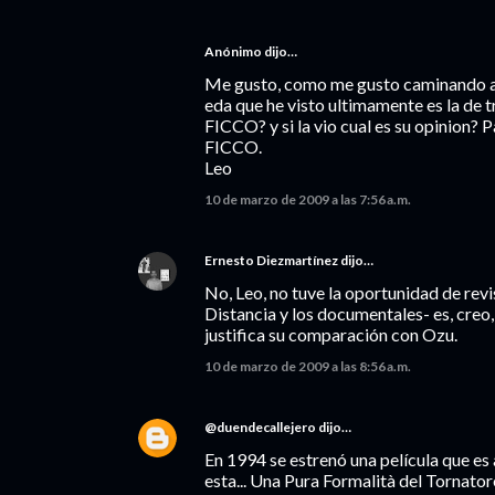
Anónimo dijo…
Me gusto, como me gusto caminando au
eda que he visto ultimamente es la de t
FICCO? y si la vio cual es su opinion? 
FICCO.
Leo
10 de marzo de 2009 a las 7:56 a.m.
Ernesto Diezmartínez
dijo…
No, Leo, no tuve la oportunidad de revi
Distancia y los documentales- es, creo,
justifica su comparación con Ozu.
10 de marzo de 2009 a las 8:56 a.m.
@duendecallejero
dijo…
En 1994 se estrenó una película que es a
esta... Una Pura Formalità del Tornato