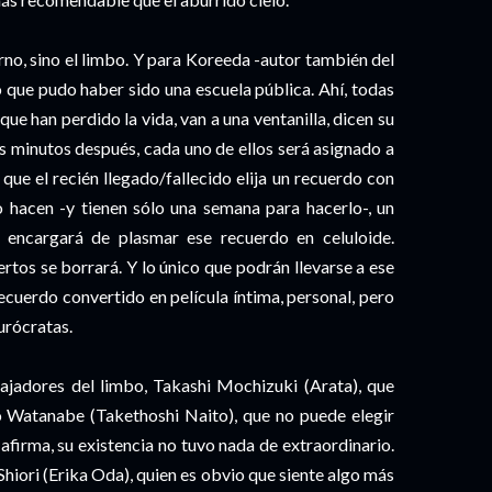
erno, sino el limbo. Y para Koreeda -autor también del
io que pudo haber sido una escuela pública. Ahí, todas
ue han perdido la vida, van a una ventanilla, dicen su
s minutos después, cada uno de ellos será asignado a
 que el recién llegado/fallecido elija un recuerdo con
o hacen -y tienen sólo una semana para hacerlo-, un
 encargará de plasmar ese recuerdo en celuloide.
rtos se borrará. Y lo único que podrán llevarse a ese
 recuerdo convertido en película íntima, personal, pero
urócratas.
ajadores del limbo, Takashi Mochizuki (Arata), que
iro Watanabe (Takethoshi Naito), que no puede elegir
afirma, su existencia no tuvo nada de extraordinario.
hiori (Erika Oda), quien es obvio que siente algo más