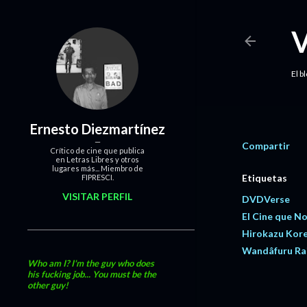
El b
Ernesto Diezmartínez
Compartir
Crítico de cine que publica
en Letras Libres y otros
lugares más... Miembro de
Etiquetas
FIPRESCI.
VISITAR PERFIL
DVDVerse
El Cine que N
Hirokazu Kor
Wandâfuru Ra
Who am I? I'm the guy who does
his fucking job... You must be the
other guy!