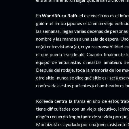
En
Wandâfuru Raifu
el escenario no es el infi
guión- el limbo japonés está en un viejo edific
las semanas, llegan varias decenas de personas q
nombre y las mandan a una sala de espera. Uno
un(a) entrevistador(a), cuya responsabilidad es
el que pueda irse de ahí. Cuando finalmente l
equipo de entusiastas cineastas amateurs se
Después del rodaje, toda la memoria de los mue
otro sitio -nunca se dice qué sitio es- será ese
confesada a estos pacientes y chambeadores b
Koreeda centra la trama en uno de estos trab
tiene dificultades con un viejo ejecutivo, Ich
ningún recuerdo importante de su vida porque, 
Mochizuki es ayudado por una joven asistente, S