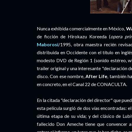
Nunca exhibida comercialmente en México,
Wa
de ficción de Hirokazu Koreeda (
opera pri
Maborosi
/1995, obra maestra recién revi
distribuida en Occidente con el título en ingl
modesto DVD de Región 1 (sonido estéreo, wid
trailer original y una interesante "declaración d
disco. Con ese nombre,
After Life
, también ha
en concreto, en el Canal 22 de CONACULTA.
En la citada "declaración del director" que pue
esta película surgió de dos vías encontradas: e
última etapa de su vida; y del clásico de Lub
fallecido Don Ameche tiene que convencer a
entrar al infierno, un lugar que, le han dicho, e