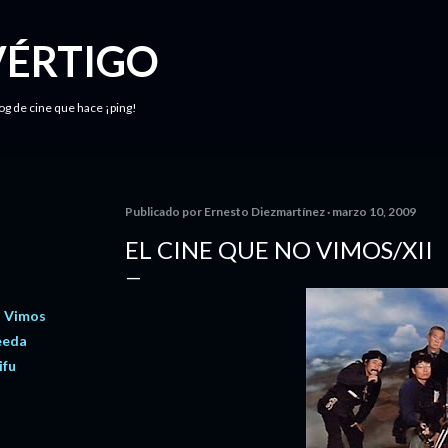
Ir al contenido principal
VÉRTIGO
log de cine que hace ¡ping!
Publicado por
Ernesto Diezmartínez
marzo 10, 2009
EL CINE QUE NO VIMOS/XII
o Vimos
eeda
ifu