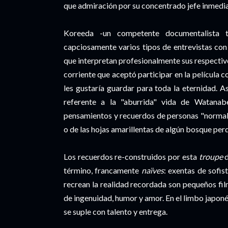
que admiración por su concentrado jefe inmedia
Koreeda -un competente documentalista te
capciosamente varios tipos de entrevistas con 
que interpretan profesionalmente sus respectiv
corriente que aceptó participar en la película 
les gustaría guardar para toda la eternidad. A
referente a la "aburrida" vida de Watanab
pensamientos y recuerdos de personas "normales
o de las hojas amarillentas de algún bosque per
Los recuerdos re-construidos por esta
troupe
d
término, francamente
naïves
: exentas de sofis
recrean la realidad recordada son pequeños fil
de ingenuidad, humor y amor. En el limbo japoné
se suple con talento y entrega.