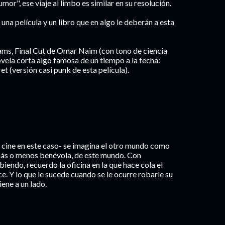
or", ese viaje al limbo es similar en su resolución.
una película y un libro que en algo le deberán a esta
iams, Final Cut de Omar Naim (con tono de ciencia
novela corta algo famosa de un tiempo a la fecha:
et (versión casi punk de esta película).
el cine en este caso- se imagina el otro mundo como
más o menos benévola, de este mundo. Con
ribiendo, recuerdo la oficina en la que hace cola el
. Y lo que le sucede cuando se le ocurre robarle su
ene a un lado.