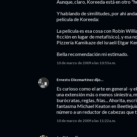
Aunque, claro, Koreeda está en otro "hum
Y hablando de similitudes, por ahí anda 
película de Koreeda:
La película es esa cosa con Robin Will
ficción en lugar de metafísico), y esa 
Pizzería Kamikaze del israelí Etgar Ker
Bella recomendación mi estimado.
10 de marzo de 2009 a las 10:53 a.m.
Ernesto Diezmartínez
dijo…
Es curioso como el arte en general -y 
una extensión más o menos siniestra, 
burócratas, reglas, filas... Ahorita, esc
fantasma Michael Keaton en Beetlejuice
número a un reductor de cabezas que ti
10 de marzo de 2009 a las 11:22 a.m.