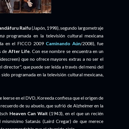
ndâfuru Raifu
(Japón, 1998), segundo largometraje
ma
programada en la televisión cultural mexicana
sada en el FICCO 2009
Caminando Aún
/2008), fue
és de
After Life
. Con ese nombre se encuentra en un
escreen) que no ofrece mayores extras a no ser el
el director", que puede ser leída a través del menú del
 sido programada en la televisión cultural mexicana,
de leerse en el DVD, Koreeda confiesa que el origen de
l recuerdo de su abuelo, que sufrió de Alzheimer en la
itsch
Heaven Can Wait
(1943), en el que un recién
l mismísimo Satanás (Laird Cregar) de que merece
s más recomendable que el aburrido cielo.