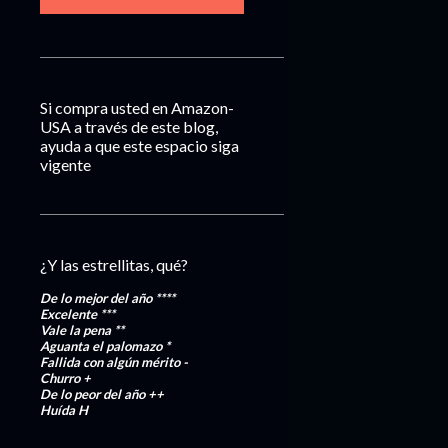
Si compra usted en Amazon-
USA a través de este blog,
ayuda a que este espacio siga
vigente
¿Y las estrellitas, qué?
De lo mejor del año
****
Excelente
***
Vale la pena
**
Aguanta el palomazo
*
Fallida con algún mérito
-
Churro
+
De lo peor del año
++
Huída
H