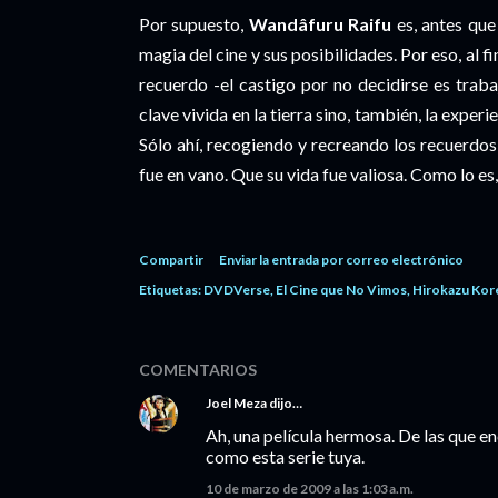
Por supuesto,
Wandâfuru Raifu
es, antes que
magia del cine y sus posibilidades. Por eso, al f
recuerdo -el castigo por no decidirse es trab
clave vivida en la tierra sino, también, la expe
Sólo ahí, recogiendo y recreando los recuerdo
fue en vano. Que su vida fue valiosa. Como lo es
Compartir
Enviar la entrada por correo electrónico
Etiquetas:
DVDVerse
El Cine que No Vimos
Hirokazu Kor
COMENTARIOS
Joel Meza
dijo…
Ah, una película hermosa. De las que 
como esta serie tuya.
10 de marzo de 2009 a las 1:03 a.m.