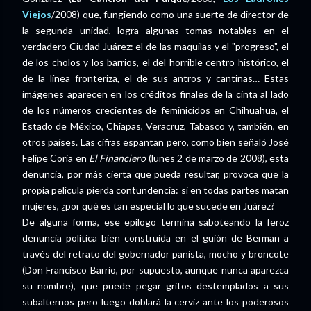
Viejos
/2008) que, fungiendo como una suerte de director de
la segunda unidad, logra algunas tomas notables en el
verdadero Ciudad Juárez: el de las maquilas y el "progreso", el
de los cholos y los barrios, el del horrible centro histórico, el
de la línea fronteriza, el de sus antros y cantinas… Estas
imágenes aparecen en los créditos finales de la cinta al lado
de los números crecientes de feminicidos en Chihuahua, el
Estado de México, Chiapas, Veracruz, Tabasco y, también, en
otros países. Las cifras espantan pero, como bien señaló José
Felipe Coria en
El Financiero
(lunes 2 de marzo de 2008), esta
denuncia, por más cierta que pueda resultar, provoca que la
propia película pierda contundencia: si en todas partes matan
mujeres, ¿por qué es tan especial lo que sucede en Juárez?
De alguna forma, ese epílogo termina saboteando la feroz
denuncia política bien construida en el guión de Berman a
través del retrato del gobernador panista, mocho y broncote
(Don Francisco Barrio, por supuesto, aunque nunca aparezca
su nombre), que puede pegar gritos destemplados a sus
subalternos pero luego doblará la cerviz ante los poderosos