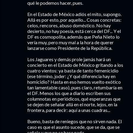
qué le podemos hacer, pues.
En el Estado de México adiós el mito, supongo.
Allá es por esto, por aquello... Cosas concretas:
celos, rencores, abuso doméstico. No hay
desierto, no hay poesía, está cerca del DF... Y el
DF es cosmopolita, además que Peña Nieto lo
vería muy, pero muy mal a la hora de querer
lanzarse como Presidente de la República.
Los Jaguares y demás prole jamás hará un
concierto en el Estado de México gritando a los
cuatro vientos: ya basta de tanto femenicidio
(ese término, joder: ¿Y qué diferencia hay en
homicidio? Hasta en eso hemos vuelto exótico
tan lamentable caso), pues claro, retumbaría en
el DF. Menos los que a diario escriben sus
columnotas en periódicos, qué esperanzas que
se dejen de señalar allá en el norte, lejos, en la
frontera, para decir: aquí a unas cuadras...
Bueno, basta de reniegos que no sirven nada. El
caso es que el asunto sucede, que se da, que se
señala y que no se hace nada.