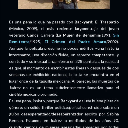
Es una pena lo que ha pasado con
Backyard: El Traspatio
(México, 2009), el más reciente largometraje del joven
veterano Carlos Carrera (
La Mujer de Benjamín
/1991,
Sin
Remitente
/1995,
El Crimen del Padre Amaro
/2002).
Aunque la película presume no pocos méritos –una historia
interesante, una dirección fluida, un reparto competente- y
con todo y su inusual lanzamiento en 328 pantallas, la realidad
es que, al momento de escribir estas líneas y después de dos
semanas de exhibición nacional, la cinta se encuentra en el
lugar once de la taquilla mexicana. Al parecer, las muertas de
Juárez no es un tema suficientemente llamativo para el
cinéfilo mexicano promedio.
Es una pena, insisto, porque
Backyard
es una buena pieza de
género: un sólido thriller político/policial construido sobre un
guión desesperanzado/desesperanzador escrito por Sabina
Berman. Estamos en Juárez, a mediados de los años 90,
cuando cientos de mujeres asesinadas aparecen por todas