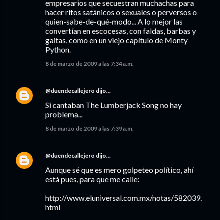
empresarios que secuestran muchachas para
hacer ritos satánicos o sexuales o perversos o
quien-sabe-de-qué-modo... A lo mejor las
convertían en escocesas, con faldas, barbas y
gaitas, como en un viejo capítulo de Monty
Python.
8 de marzo de 2009 a las 7:34 a.m.
@duendecallejero
dijo…
Si cantaban The Lumberjack Song no hay
problema...
8 de marzo de 2009 a las 7:39 a.m.
@duendecallejero
dijo…
Aunque sé que es mero golpeteo político, ahí
está pues, para que me calle:
http://www.eluniversal.com.mx/notas/582039.
html