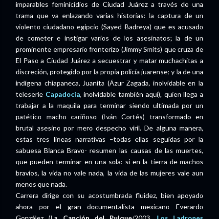
imparables feminicidios de Ciudad Juárez a través de una
trama que va enlazando varias historias: la captura de un
violento ciudadano egipcio (Sayed Badreya) que es acusado
de cometer e instigar varios de los asesinatos; la de un
prominente empresario fronterizo (Jimmy Smits) que cruza de
El Paso a Ciudad Juárez a secuestrar y matar muchachitas a
discreción, protegido por la propia policía juarense; y la de una
indígena chiapaneca, Juanita (Ázur Zagada, inolvidable en la
teleserie
Capadocia
, inolvidable también aquí), quien llega a
trabajar a la maquila para terminar siendo ultimada por un
patético macho cariñoso (Iván Cortés) transformado en
brutal asesino por mero despecho viril. De alguna manera,
estas tres líneas narrativas –todas ellas seguidas por la
sabuesa Blanca Bravo- resumen las causas de las muertes,
que pueden terminar en una sola: si en la tierra de machos
bravíos, la vida no vale nada, la vida de las mujeres vale aun
menos que nada.
Carrera dirige con su acostumbrada fluidez, bien apoyado
ahora por el gran documentalista mexicano Everardo
González (
La Canción del Pulque
/2003,
Los Ladrones