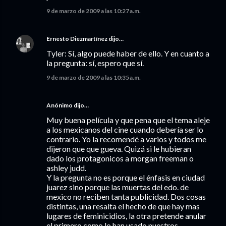
9 de marzo de 2009 a las 10:27 a.m.
Ernesto Diezmartínez
dijo…
Tyler: Sí, algo puede haber de ello. Y en cuanto a
la pregunta: sí, espero que sí.
9 de marzo de 2009 a las 10:35 a.m.
Anónimo dijo…
Muy buena película y que pena que el tema aleje
a los mexicanos del cine cuando debería ser lo
contrario. Yo la recomendé a varios y todos me
dijeron que que gueva. Quizá si le hubieran
dado los protagonicos a morgan freeman o
ashley judd.
Y la pregunta no es porque el énfasis en ciudad
juarez sino porque las muertas del edo. de
mexico no reciben tanta publicidad. Dos cosas
distintas, una resalta el hecho de que hay mas
lugares de feminicidios, la otra pretende anular
el primero como lo han usado nuestros