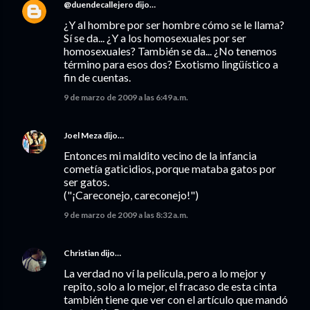
@duendecallejero
dijo…
¿Y al hombre por ser hombre cómo se le llama?
Sí se da... ¿Y a los homosexuales por ser
homosexuales? También se da... ¿No tenemos
término para esos dos? Exotismo lingüístico a
fin de cuentas.
9 de marzo de 2009 a las 6:49 a.m.
Joel Meza
dijo…
Entonces mi maldito vecino de la infancia
cometía gaticidios, porque mataba gatos por
ser gatos.
("¡Careconejo, careconejo!")
9 de marzo de 2009 a las 8:32 a.m.
Christian
dijo…
La verdad no ví la película, pero a lo mejor y
repito, solo a lo mejor, el fracaso de esta cinta
también tiene que ver con el artículo que mandó