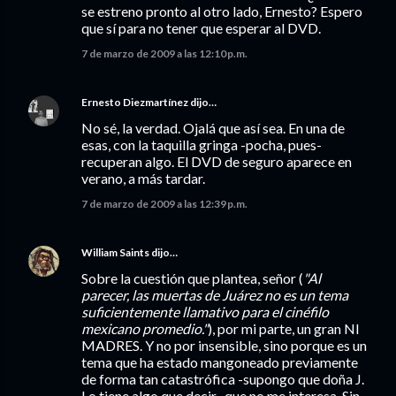
se estreno pronto al otro lado, Ernesto? Espero
que sí para no tener que esperar al DVD.
7 de marzo de 2009 a las 12:10 p.m.
Ernesto Diezmartínez
dijo…
No sé, la verdad. Ojalá que así sea. En una de
esas, con la taquilla gringa -pocha, pues-
recuperan algo. El DVD de seguro aparece en
verano, a más tardar.
7 de marzo de 2009 a las 12:39 p.m.
William Saints
dijo…
Sobre la cuestión que plantea, señor (
"Al
parecer, las muertas de Juárez no es un tema
suficientemente llamativo para el cinéfilo
mexicano promedio."
), por mi parte, un gran NI
MADRES. Y no por insensible, sino porque es un
tema que ha estado mangoneado previamente
de forma tan catastrófica -supongo que doña J.
Lo tiene algo que decir- que no me interesa. Sin