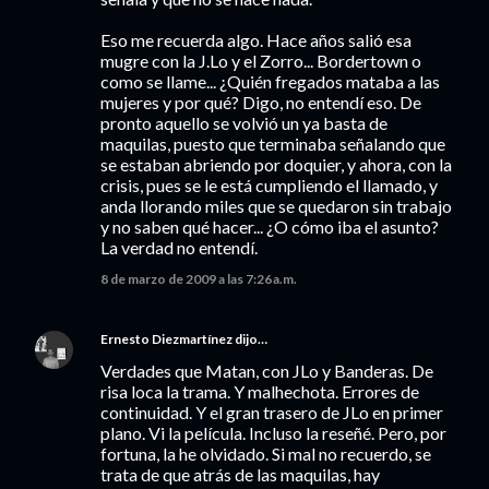
Eso me recuerda algo. Hace años salió esa
mugre con la J.Lo y el Zorro... Bordertown o
como se llame... ¿Quién fregados mataba a las
mujeres y por qué? Digo, no entendí eso. De
pronto aquello se volvió un ya basta de
maquilas, puesto que terminaba señalando que
se estaban abriendo por doquier, y ahora, con la
crisis, pues se le está cumpliendo el llamado, y
anda llorando miles que se quedaron sin trabajo
y no saben qué hacer... ¿O cómo iba el asunto?
La verdad no entendí.
8 de marzo de 2009 a las 7:26 a.m.
Ernesto Diezmartínez
dijo…
Verdades que Matan, con JLo y Banderas. De
risa loca la trama. Y malhechota. Errores de
continuidad. Y el gran trasero de JLo en primer
plano. Vi la película. Incluso la reseñé. Pero, por
fortuna, la he olvidado. Si mal no recuerdo, se
trata de que atrás de las maquilas, hay