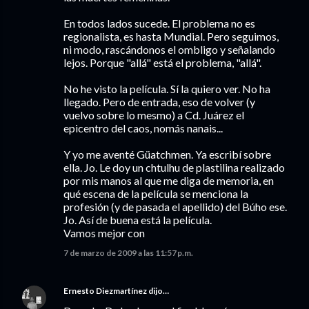
En todos lados sucede. El problema no es
regionalista, es hasta Mundial. Pero seguimos,
ni modo, rascándonos el ombligo y señalando
lejos. Porque "allá" está el problema, "allá".
No he visto la película. Sí la quiero ver. No ha
llegado. Pero de entrada, eso de volver (y
vuelvo sobre lo mesmo) a Cd. Juárez el
epicentro del caos, nomás nanais...
Y yo me aventé Güatchmen. Ya escribí sobre
ella. Jo. Le doy un chtulhu de plastilina realizado
por mis manos al que me diga de memoria, en
qué escena de la película se menciona la
profesión (y de pasada el apellido) del Búho ese.
Jo. Así de buena está la película.
Vamos mejor con
7 de marzo de 2009 a las 11:57 p.m.
Ernesto Diezmartínez
dijo…