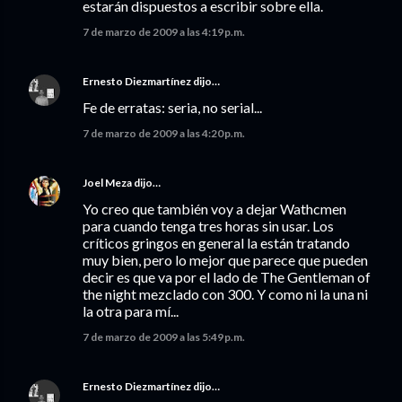
estarán dispuestos a escribir sobre ella.
7 de marzo de 2009 a las 4:19 p.m.
Ernesto Diezmartínez
dijo…
Fe de erratas: seria, no serial...
7 de marzo de 2009 a las 4:20 p.m.
Joel Meza
dijo…
Yo creo que también voy a dejar Wathcmen
para cuando tenga tres horas sin usar. Los
críticos gringos en general la están tratando
muy bien, pero lo mejor que parece que pueden
decir es que va por el lado de The Gentleman of
the night mezclado con 300. Y como ni la una ni
la otra para mí...
7 de marzo de 2009 a las 5:49 p.m.
Ernesto Diezmartínez
dijo…