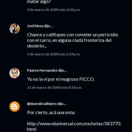
matar algo?
9 de marzo de 2009 a las 3:02 p.m.
Joel Meza
dijo…
Chance y califiques con cometer un perricidio
con el carro, en alguna ciudá fronteriza del
desierto...
9 de marzo de 2009 a las 3:29 p.m.
Paxton Hernandez
dijo…
Yo no la ví por el mugroso FICCO.
11 de marzo de 2009 a las 8:35 a.m.
@duendecallejero
dijo…
Por cierto, acá una nota:
http://www.eluniversal.com.mx/notas/583770.
html