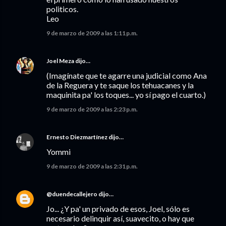
politicos.
Leo
9 de marzo de 2009 a las 1:11 p.m.
Joel Meza
dijo…
(Imagínate que te agarre una judicial como Ana
de la Reguera y te saque los tehuacanes y la
maquinita pa' los toques... yo sí pago el cuarto.)
9 de marzo de 2009 a las 2:23 p.m.
Ernesto Diezmartínez
dijo…
Yommi
9 de marzo de 2009 a las 2:31 p.m.
@duendecallejero
dijo…
Jo... ¿Y pa' un privado de esos, Joel, sólo es
necesario delinquir así, suavecito, o hay que