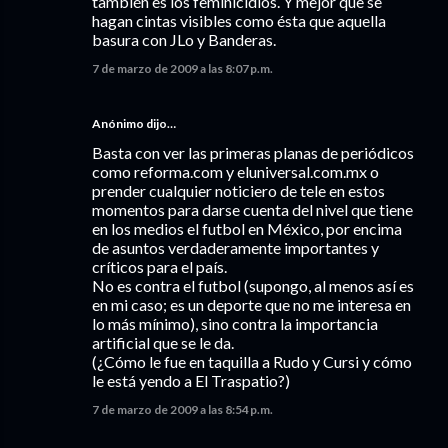
también es los feminicidios. Y mejor que se
hagan cintas visibles como ésta que aquella
basura con JLo y Banderas.
7 de marzo de 2009 a las 8:07 p.m.
Anónimo dijo…
Basta con ver las primeras planas de periódicos
como reforma.com y eluniversal.com.mx o
prender cualquier noticiero de tele en estos
momentos para darse cuenta del nivel que tiene
en los medios el futbol en México, por encima
de asuntos verdaderamente importantes y
críticos para el país.
No es contra el futbol (supongo, al menos así es
en mi caso; es un deporte que no me interesa en
lo más mínimo), sino contra la importancia
artificial que se le da.
(¿Cómo le fue en taquilla a Rudo y Cursi y cómo
le está yendo a El Traspatio?)
7 de marzo de 2009 a las 8:54 p.m.