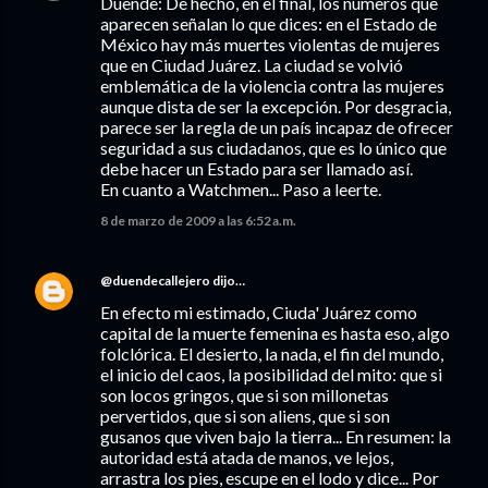
Duende: De hecho, en el final, los números que
aparecen señalan lo que dices: en el Estado de
México hay más muertes violentas de mujeres
que en Ciudad Juárez. La ciudad se volvió
emblemática de la violencia contra las mujeres
aunque dista de ser la excepción. Por desgracia,
parece ser la regla de un país incapaz de ofrecer
seguridad a sus ciudadanos, que es lo único que
debe hacer un Estado para ser llamado así.
En cuanto a Watchmen... Paso a leerte.
8 de marzo de 2009 a las 6:52 a.m.
@duendecallejero
dijo…
En efecto mi estimado, Ciuda' Juárez como
capital de la muerte femenina es hasta eso, algo
folclórica. El desierto, la nada, el fin del mundo,
el inicio del caos, la posibilidad del mito: que si
son locos gringos, que si son millonetas
pervertidos, que si son aliens, que si son
gusanos que viven bajo la tierra... En resumen: la
autoridad está atada de manos, ve lejos,
arrastra los pies, escupe en el lodo y dice... Por