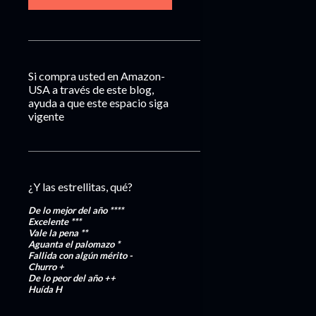
Si compra usted en Amazon-
USA a través de este blog,
ayuda a que este espacio siga
vigente
¿Y las estrellitas, qué?
De lo mejor del año
****
Excelente
***
Vale la pena
**
Aguanta el palomazo
*
Fallida con algún mérito
-
Churro
+
De lo peor del año
++
Huída
H