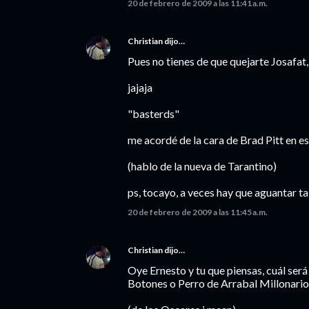
20 de febrero de 2009 a las 11:41 a.m.
Christian
dijo…
Pues no tienes de que quejarte Josafa
jajaja
"basterds"
me acordé de la cara de Brad Pitt en es
(hablo de la nueva de Tarantino)
ps, tocayo, a veces hay que aguantar tab
20 de febrero de 2009 a las 11:45 a.m.
Christian
dijo…
Oye Ernesto y tu que piensas, cuál será
Botones o Perro de Arrabal Millonario