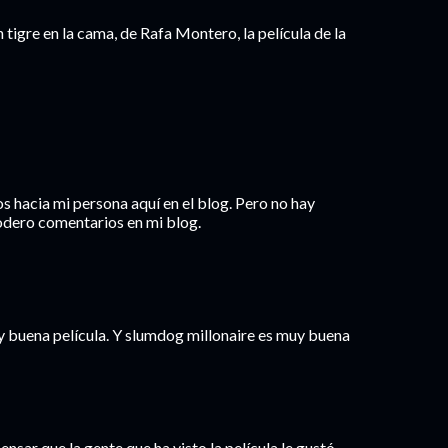
tigre en la cama, de Rafa Montero, la película de la
os hacia mi persona aquí en el blog. Pero no hay
odero comentarios en mi blog.
uy buena película. Y slumdog millonaire es muy buena
nsar que la gente que ha visto la película le gustó