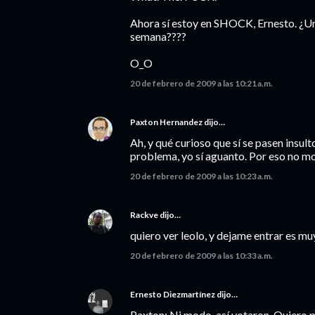
Ahora sí estoy en SHOCK, Ernesto. ¿Un 
semana????
O_O
20 de febrero de 2009 a las 10:21 a.m.
Paxton Hernandez
dijo…
Ah, y qué curioso que sí se pasen insult
problema, yo sí aguanto. Por eso no m
20 de febrero de 2009 a las 10:23 a.m.
Rackve
dijo…
quiero ver leolo, y dejame entrar es m
20 de febrero de 2009 a las 10:33 a.m.
Ernesto Diezmartínez
dijo…
Paxton: Ni modo, así votaron. Quiero pe