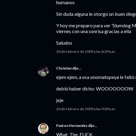
humanos
Sin duda alguna le otorgo un buen dieg
Y hoy me preparo para ver 'Slumdog Mill
viernes con una sonrisa gracias a ella
Saludos
20 de febrero de 2009 a las 8:39 a.m.
Christian
dijo…
ejem ejem, a esa onomatopeya le faltó 
debió haber dicho: WOOOOOOOW
jeje
20 de febrero de 2009 a las 9:09 a.m.
Paxton Hernandez
dijo…
What. The. FUCK.