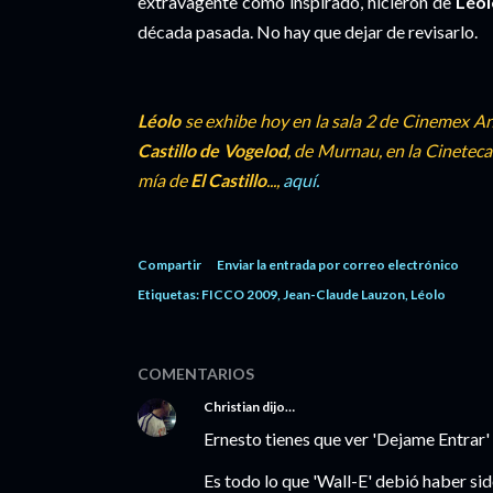
extravagente como inspirado, hicieron de
Léol
década pasada. No hay que dejar de revisarlo.
Léolo
se exhibe hoy en la sala 2 de Cinemex A
Castillo de Vogelod
, de Murnau, en la Cineteca
mía de
El Castillo
...,
aquí.
Compartir
Enviar la entrada por correo electrónico
Etiquetas:
FICCO 2009
Jean-Claude Lauzon
Léolo
COMENTARIOS
Christian
dijo…
Ernesto tienes que ver 'Dejame En
Es todo lo que 'Wall-E' debió haber sid