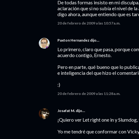
De todas formas insisto en mi disculpa
aclaración que si no subía el nivel de 
digo ahora, aunque entiendo que es ta
20 de febrero de 2009 a las 10:57 a.m.
Paxton Hernandez
dijo…
Lo primero, claro que pasa, porque com
acuerdo contigo, Ernesto.
Pero en parte, qué bueno que lo publ
e inteligencia del que hizo el comentari
:)
20 de febrero de 2009 a las 11:28 a.m.
Josafat M.
dijo…
¡Quiero ver Let right one in y Slumdog,
Yo me tendré que conformar con Vicky 