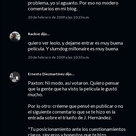
problema, yo sí aguanto. Por eso no modero
comentarios en mi blog.
20 de febrero de 2009 a las 10:23 a.m.
Rackve
dijo…
quiero ver leolo, y dejame entrar es muy buena
película. Y slumdog millonaire es muy buena
20 de febrero de 2009 a las 10:33 a.m.
Ernesto Diezmartínez
dijo…
Paxton: Ni modo, así votaron. Quiero pensar
que la gente que ha visto la película le gustó
mucho.
Por lo otro: créeme que pensé en publicar o no
el siguiente comentario que se te hizo en la
entrada sobre el triunfo de J. Hernández.
"Tu posicionamiento ante los cuestionamientos
claros, sinceros y honestos que te hizo