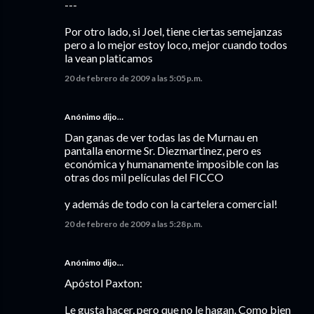
---
Por otro lado, si Joel, tiene ciertas semejanzas
pero a lo mejor estoy loco, mejor cuando todos
la vean platicamos
20 de febrero de 2009 a las 5:05 p.m.
Anónimo dijo…
Dan ganas de ver todas las de Murnau en
pantalla enorme Sr. Diezmartinez, pero es
económica y humanamente imposible con las
otras dos mil películas del FICCO
y además de todo con la cartelera comercial!
20 de febrero de 2009 a las 5:28 p.m.
Anónimo dijo…
Apóstol Paxton:
Le gusta hacer, pero que no le hagan. Como bien