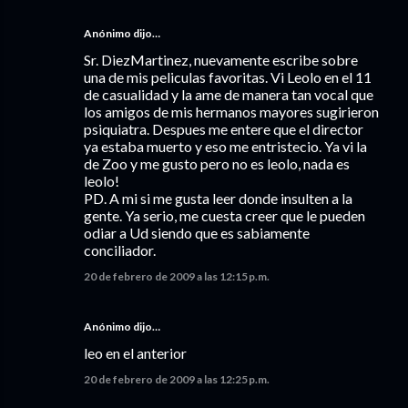
Anónimo dijo…
Sr. DiezMartinez, nuevamente escribe sobre
una de mis peliculas favoritas. Vi Leolo en el 11
de casualidad y la ame de manera tan vocal que
los amigos de mis hermanos mayores sugirieron
psiquiatra. Despues me entere que el director
ya estaba muerto y eso me entristecio. Ya vi la
de Zoo y me gusto pero no es leolo, nada es
leolo!
PD. A mi si me gusta leer donde insulten a la
gente. Ya serio, me cuesta creer que le pueden
odiar a Ud siendo que es sabiamente
conciliador.
20 de febrero de 2009 a las 12:15 p.m.
Anónimo dijo…
leo en el anterior
20 de febrero de 2009 a las 12:25 p.m.