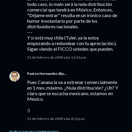
todo caso, lo malo será la nula distribución
comercial que tendrá en México. Entonces,
"Déjame entrar" resulta en un irónico caso de
humor involuntario por parte de los
distribuidores nacionales.
---
Y sí está muy chila (Tyler, ya la estoy
empezando a redondear con tu apreciación.).
Sigan viendo el FICCO ustedes que pueden.
21 de febrero de 2009 a las 11:31 a.m.
Paxton Hernandez
dijo…
Pues Canana la va a estrenar comercialmente
en 1 mes, máximo. ¿Nula distribución? ¿Uh? Y
claro que se escucha mexicano, estamos en
México.
:)
21 de febrero de 2009 a las 8:12 p.m.
PUBLICAR UN COMENTARIO