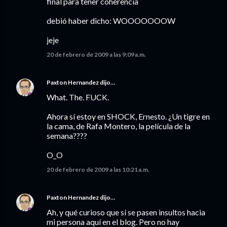
final para tener coherencia
debió haber dicho: WOOOOOOOW
jeje
20 de febrero de 2009 a las 9:09 a.m.
Paxton Hernandez
dijo…
What. The. FUCK.
Ahora sí estoy en SHOCK, Ernesto. ¿Un tigre en
la cama, de Rafa Montero, la película de la
semana????
O_O
20 de febrero de 2009 a las 10:21 a.m.
Paxton Hernandez
dijo…
Ah, y qué curioso que sí se pasen insultos hacia
mi persona aquí en el blog. Pero no hay