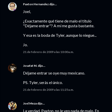
Paxton Hernandez
dijo…
Joel,
¿Exactamente qué tiene de malo el título
"Déjame entrar"? A mí me gusta bastante.
Y esa es la boda de Tyler, aunque lo niegue...
Jo.
21 de febrero de 2009 a las 10:00 a.m.
Josafat M.
dijo…
Déjame entrar se oye muy mexicano.
PS. Tyler, serás el único.
21 de febrero de 2009 a las 11:25 a.m.
Joel Meza
dijo…
La verdad, Paxton, no le veo nada de malo. En