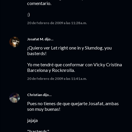
comentario.
:)
20 de febrero de 2009 a las 11:28 a.m.
Josafat M.
dijo…
¡Quiero ver Let right one in y Slumdog, you
basterds!
Yo me tendré que conformar con Vicky Cristina
Barcelona y Rocknrolla.
20 de febrero de 2009 a las 11:41 a.m.
Christian
dijo…
Pues no tienes de que quejarte Josafat, ambas
son muy buenas!
jajaja
"basterds"