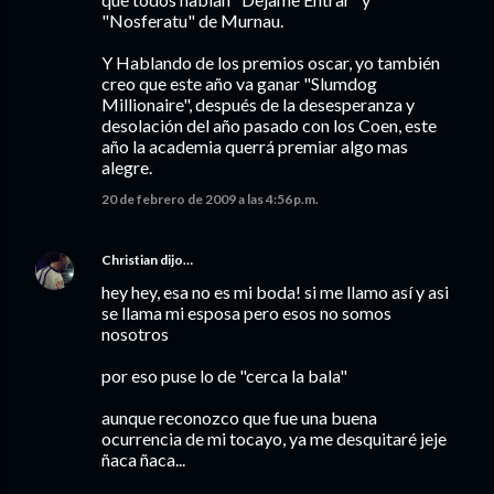
"Nosferatu" de Murnau.
Y Hablando de los premios oscar, yo también
creo que este año va ganar "Slumdog
Millionaire", después de la desesperanza y
desolación del año pasado con los Coen, este
año la academia querrá premiar algo mas
alegre.
20 de febrero de 2009 a las 4:56 p.m.
Christian
dijo…
hey hey, esa no es mi boda! si me llamo así y asi
se llama mi esposa pero esos no somos
nosotros
por eso puse lo de "cerca la bala"
aunque reconozco que fue una buena
ocurrencia de mi tocayo, ya me desquitaré jeje
ñaca ñaca...