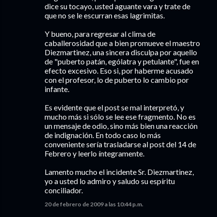
dice su tocayo, usted aguante vara y trate de
que no se le escurran esas lagrimitas.
Y bueno, para regresar al clima de
caballerosidad que a bien promueve el maestro
Diezmartinez, una sincera disculpa por aquello
de "puberto patán, ególatra y petulante", fue en
efecto excesivo. Eso si, por haberme acusado
con el profesor, lo de puberto lo cambio por
infante.
Es evidente que el post se mal interpretó, y
mucho más si sólo se lee ese fragmento. No es
un mensaje de odio, sino más bien una reacción
de indignación. En todo caso lo más
conveniente sería trasladarse al post del 14 de
Febrero y leerlo íntegramente.
Lamento mucho el incidente Sr. Diezmartinez,
yo a usted lo admiro y saludo su espíritu
conciliador.
20 de febrero de 2009 a las 10:44 p.m.