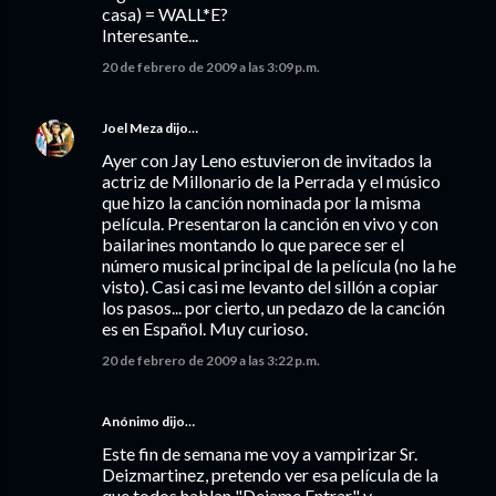
casa) = WALL*E?
Interesante...
20 de febrero de 2009 a las 3:09 p.m.
Joel Meza
dijo…
Ayer con Jay Leno estuvieron de invitados la
actriz de Millonario de la Perrada y el músico
que hizo la canción nominada por la misma
película. Presentaron la canción en vivo y con
bailarines montando lo que parece ser el
número musical principal de la película (no la he
visto). Casi casi me levanto del sillón a copiar
los pasos... por cierto, un pedazo de la canción
es en Español. Muy curioso.
20 de febrero de 2009 a las 3:22 p.m.
Anónimo dijo…
Este fin de semana me voy a vampirizar Sr.
Deizmartinez, pretendo ver esa película de la
que todos hablan "Dejame Entrar" y