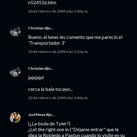
n524516.htm
20 de febrero de 2009 a las 1:09 p.m.
Christian
dijo…
Bueno, el lunes les comento que me pareció el
'Transportador 3'
20 de febrero de 2009 a las 1:22 p.m.
Christian
dijo…
jajajaja!
cerca la bala tocayo...
20 de febrero de 2009 a las 1:44 p.m.
Joel Meza
dijo…
(¿La boda de Tyler?)
¿Let the right one in ("Déjame entrar" que le
diga la Robledo a Paxton cuando lo visite en su