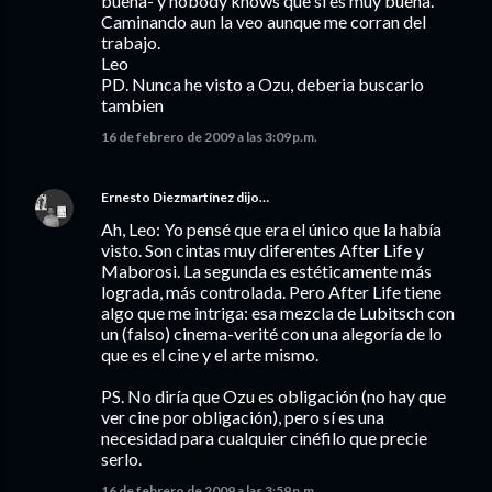
buena- y nobody knows que si es muy buena.
Caminando aun la veo aunque me corran del
trabajo.
Leo
PD. Nunca he visto a Ozu, deberia buscarlo
tambien
16 de febrero de 2009 a las 3:09 p.m.
Ernesto Diezmartínez
dijo…
Ah, Leo: Yo pensé que era el único que la había
visto. Son cintas muy diferentes After Life y
Maborosi. La segunda es estéticamente más
lograda, más controlada. Pero After Life tiene
algo que me intriga: esa mezcla de Lubitsch con
un (falso) cinema-verité con una alegoría de lo
que es el cine y el arte mismo.
PS. No diría que Ozu es obligación (no hay que
ver cine por obligación), pero sí es una
necesidad para cualquier cinéfilo que precie
serlo.
16 de febrero de 2009 a las 3:59 p.m.