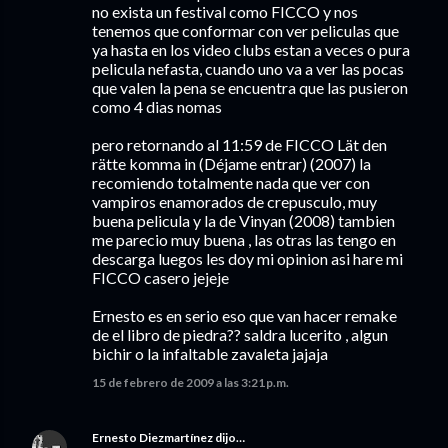
no exista un festival como FICCO y nos
tenemos que conformar con ver peliculas que
ya hasta en los video clubs estan a veces o pura
pelicula nefasta, cuando uno va a ver las pocas
que valen la pena se encuentra que las pusieron
como 4 dias nomas
pero retornando al 11:59 de FICCO Lät den
rätte komma in (Déjame entrar) (2007) la
recomiendo totalmente nada que ver con
vampiros enamorados de crepusculo, muy
buena pelicula y la de Vinyan (2008) tambien
me parecio muy buena , las otras las tengo en
descarga luegos les doy mi opinion asi hare mi
FICCO casero jejeje
Ernesto es en serio eso que van hacer remake
de el libro de piedra?? saldra lucerito , algun
bichir o la infaltable zavaleta jajaja
15 de febrero de 2009 a las 3:21 p.m.
Ernesto Diezmartínez
dijo…