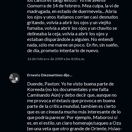
Gomorra de 14 de febrero. Mea culpa, la ví de
madrugada, en estado de duermevela... Abría
los ojos y unos italianos corrían casi desnudos
gritando, volvía a abrir los ojos y un viejito
fumaba, volvía a abrir los ojos y un chavito se
delineaba la ceja, volvía a abrir los ojos y
estaban disparándole a alguien. No entendí
nada, sólo me maree un poco. En fin, sin sueño,
de día, prometo intentarlo de nuevo.
16 de febrero de 2009 a las 8:00 a.m.
Ernesto Diezmartínez
dijo…
Duende, Paxton: Yo he visto buena parte de
Koreeda (no los documentales y me falta
Caminando Aún) y debo decir que, aunque no
me provoca el éxtasis que provoca en buena
parte de la crítica mundial, tambien es cierto
que es un cineasta mucho más interesante de lo
que podría parecer. Por ejemplo, Maborosi sí
es, en el estilo, un claro homenaje/saqueo a Ozu
(en una veta que otro grande de Oriente, Hsiao-