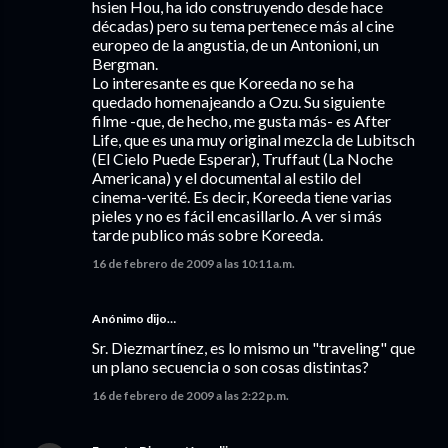
hsien Hou, ha ido construyendo desde hace
décadas) pero su tema pertenece más al cine
europeo de la angustia, de un Antonioni, un
Bergman.
Lo interesante es que Koreeda no se ha
quedado homenajeando a Ozu. Su siguiente
filme -que, de hecho, me gusta más- es After
Life, que es una muy original mezcla de Lubitsch
(El Cielo Puede Esperar), Truffaut (La Noche
Americana) y el documental al estilo del
cinema-verité. Es decir, Koreeda tiene varias
pieles y no es fácil encasillarlo. A ver si más
tarde publico más sobre Koreeda.
16 de febrero de 2009 a las 10:11 a.m.
Anónimo dijo…
Sr. Diezmartínez, es lo mismo un "traveling" que
un plano secuencia o son cosas distintas?
16 de febrero de 2009 a las 2:22 p.m.