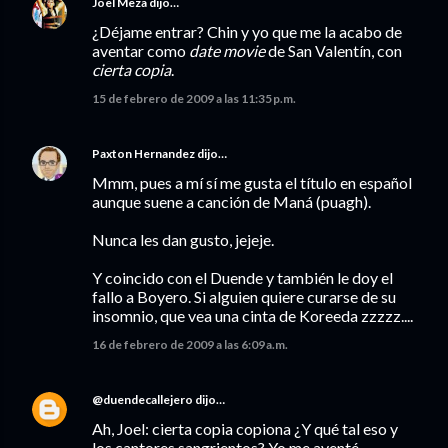
Joel Meza
dijo…
¿Déjame entrar? Chin y yo que me la acabo de
aventar como
date movie
de San Valentín, con
cierta copia
.
15 de febrero de 2009 a las 11:35 p.m.
Paxton Hernandez
dijo…
Mmm, pues a mí sí me gusta el título en español
aunque suene a canción de Maná (puagh).
Nunca les dan gusto, jejeje.
Y coincido con el Duende y también le doy el
fallo a Boyero. Si alguien quiere curarse de su
insomnio, que vea una cinta de Koreeda zzzzz....
16 de febrero de 2009 a las 6:09 a.m.
@duendecallejero
dijo…
Ah, Joel: cierta copia copiona ¿Y qué tal eso y
los cantores sangrientos? Yo me aventé