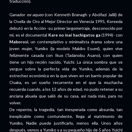
traducción).
Ganador
ex-aqueo
(con Kenneth Branagh y Abolfazi Jalili) de
la Osella de Oro al Mejor Director en Venecia 1995, Koreeda
debutó en la ficción -su primer largometraje, desconocido por
mí, es el documental
Kare no inai hachigatsu ga
(1994)- con
Maborosi
, un contemplativo y minimalista drama sobre una
joven mujer, Yumiko (la modelo Makiko Esumi), quien vive
felizmente casada con Ikuo (Tadanobu Asano), con quien
tiene un hijo recién nacido, Yuichi. La única sombra que se
yergue sobre la perfecta vida de Yumiko, además de la
estrechez económica en la que viven en un barrio popular de
Osaka, es un sueño recurrente en el que la muchacha
recuerda cuando, a los 12 años de edad, no pudo retener a su
anciana abuela que salió de su casa, así nada más, para no
volver.
De repente, la tragedia, tan inesperada como absurda, tan
inexplicable como contundente, llega al matrimonio de
Yumiko. Nadie puede justificarlo, menos ella. Unos años
después, vemos a Yumiko y a su pequeño hijo de 5 años Yuichi