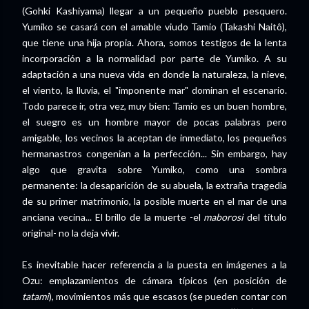
(Gohki Kashiyama) llegar a un pequeño pueblo pesquero.
Yumiko se casará con el amable viudo Tamio (Takashi Naitô),
que tiene una hija propia. Ahora, somos testigos de la lenta
incorporación a la normalidad por parte de Yumiko. A su
adaptación a una nueva vida en donde la naturaleza, la nieve,
el viento, la lluvia, el "imponente mar" dominan el escenario.
Todo parece ir, otra vez, muy bien: Tamio es un buen hombre,
el suegro es un hombre mayor de pocas palabras pero
amigable, los vecinos la aceptan de inmediato, los pequeños
hermanastros congenian a la perfección... Sin embargo, hay
algo que gravita sobre Yumiko, como una sombra
permanente: la desaparición de su abuela, la extraña tragedia
de su primer matrimonio, la posible muerte en el mar de una
anciana vecina... El brillo de la muerte -el
maborosi
del título
original- no la deja vivir.
Es inevitable hacer referencia a la puesta en imágenes a la
Ozu: emplazamientos de cámara típicos (en posición de
tatami
), movimientos más que escasos (se pueden contar con