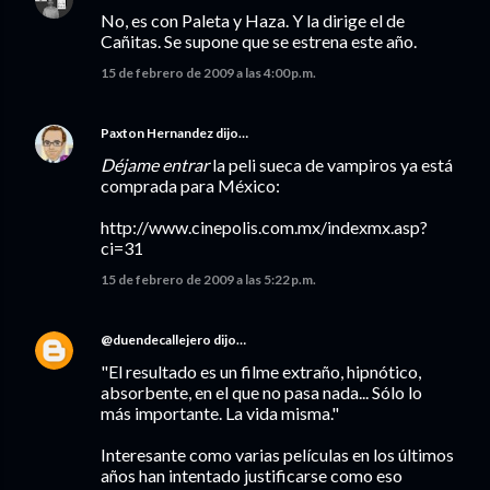
No, es con Paleta y Haza. Y la dirige el de
Cañitas. Se supone que se estrena este año.
15 de febrero de 2009 a las 4:00 p.m.
Paxton Hernandez
dijo…
Déjame entrar
la peli sueca de vampiros ya está
comprada para México:
http://www.cinepolis.com.mx/indexmx.asp?
ci=31
15 de febrero de 2009 a las 5:22 p.m.
@duendecallejero
dijo…
"El resultado es un filme extraño, hipnótico,
absorbente, en el que no pasa nada... Sólo lo
más importante. La vida misma."
Interesante como varias películas en los últimos
años han intentado justificarse como eso