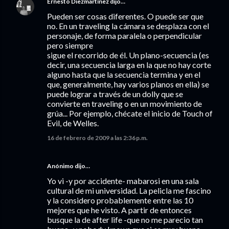
Ernesto Diezmartínez
dijo…
Pueden ser cosas diferentes. O puede ser que
no. En un traveling la cámara se desplaza con el
personaje, de forma paralela o perpendicular
pero siempre
sigue el recorrido de él. Un plano-secuencia (es
decir, una secuencia larga en la que no hay corte
alguno hasta que la secuencia termina y en el
que, generalmente, hay varios planos en ella) se
puede lograr a través de un dolly que se
convierte en traveling o en un movimiento de
grúa... Por ejemplo, chécate el inicio de Touch of
Evil, de Welles.
16 de febrero de 2009 a las 2:36 p.m.
Anónimo dijo…
Yo vi -y por accidente- mabarosi en una sala
cultural de mi universidad. La pelicla me fascino
y la considero probablemente entre las 10
mejores que he visto. A partir de entonces
busque la de after life -que no me parecio tan