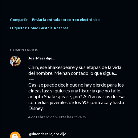
Compartir
Enviar la entrada por correo electrónico
Etiquetas:
Como Gustéis
Reseñas
COMENTARIOS
Joel Meza
dijo…
Chin, ese Shakespeare y sus etapas de la vida
del hombre. Me han contado lo que sigue...
---
Casi se puede decir que no hay pierde para los
cineastas: si quieres una historia que no falle,
adapta Shakespeare, ¿no? A'i'tán varias de esas
comedias juveniles de los 90s para acá y hasta
Disney.
4 de febrero de 2009 a las 8:59 a.m.
@duendecallejero
dijo…