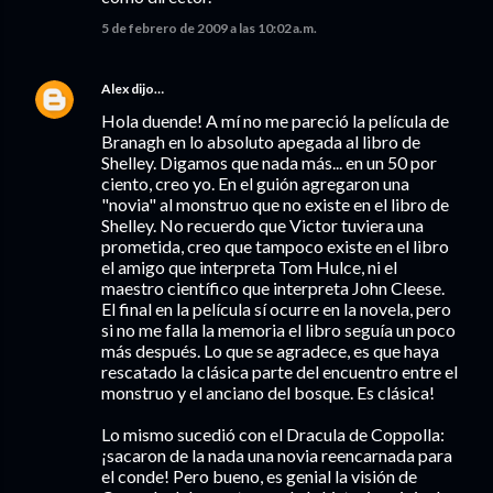
5 de febrero de 2009 a las 10:02 a.m.
Alex
dijo…
Hola duende! A mí no me pareció la película de
Branagh en lo absoluto apegada al libro de
Shelley. Digamos que nada más... en un 50 por
ciento, creo yo. En el guión agregaron una
"novia" al monstruo que no existe en el libro de
Shelley. No recuerdo que Victor tuviera una
prometida, creo que tampoco existe en el libro
el amigo que interpreta Tom Hulce, ni el
maestro científico que interpreta John Cleese.
El final en la película sí ocurre en la novela, pero
si no me falla la memoria el libro seguía un poco
más después. Lo que se agradece, es que haya
rescatado la clásica parte del encuentro entre el
monstruo y el anciano del bosque. Es clásica!
Lo mismo sucedió con el Dracula de Coppolla:
¡sacaron de la nada una novia reencarnada para
el conde! Pero bueno, es genial la visión de