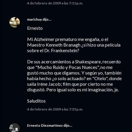
4 de febrero de 2009 a las 7:11 p.m.
marichuy
dijo…
Ernesto
Mi Alzheimer prematuro me engaña, o el
Maestro Kenneth Branagh ¿si hizo una película
sobre el Dr. Frankenstein?
De sus acercamientos a Shakespeare, recuerdo
que "Mucho Ruido y Pocas Nueces", no me
gustó mucho que digamos. Y según yo, también
había hecho ¿o solo actuado? en "Otelo", donde
salía Irène Jacob; film que por cierto no me
disgustó. Pero igual solo es mi imaginación, je.
Saluditos
4 de febrero de 2009 a las 7:35 p.m.
Ernesto Diezmartínez
dijo…