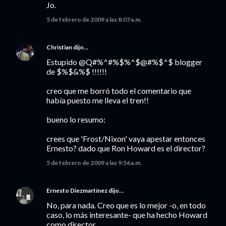
Jo.
5 de febrero de 2009 a las 8:07 a.m.
Christian
dijo…
Estupido @Q#%^#%$%^$@#%$^$ blogger
de $%$&%$ !!!!!!
creo que me borró todo el comentario que
había puesto me lleva el tren!!
bueno lo resumo:
crees que 'Frost/Nixon' vaya apestar entonces
Ernesto? dado que Ron Howard es el director?
5 de febrero de 2009 a las 9:56 a.m.
Ernesto Diezmartínez
dijo…
No, para nada. Creo que es lo mejor -o, en todo
caso, lo más interesante- que ha hecho Howard
como director.