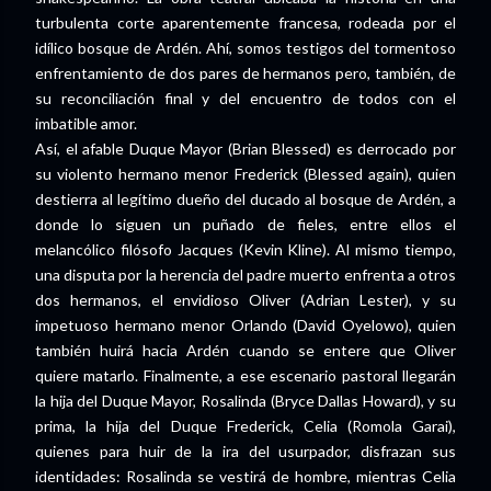
turbulenta corte aparentemente francesa, rodeada por el
idílico bosque de Ardén. Ahí, somos testigos del tormentoso
enfrentamiento de dos pares de hermanos pero, también, de
su reconciliación final y del encuentro de todos con el
imbatible amor.
Así, el afable Duque Mayor (Brian Blessed) es derrocado por
su violento hermano menor Frederick (Blessed again), quien
destierra al legítimo dueño del ducado al bosque de Ardén, a
donde lo siguen un puñado de fieles, entre ellos el
melancólico filósofo Jacques (Kevin Kline). Al mismo tiempo,
una disputa por la herencia del padre muerto enfrenta a otros
dos hermanos, el envidioso Oliver (Adrian Lester), y su
impetuoso hermano menor Orlando (David Oyelowo), quien
también huirá hacia Ardén cuando se entere que Oliver
quiere matarlo. Finalmente, a ese escenario pastoral llegarán
la hija del Duque Mayor, Rosalinda (Bryce Dallas Howard), y su
prima, la hija del Duque Frederick, Celia (Romola Garai),
quienes para huir de la ira del usurpador, disfrazan sus
identidades: Rosalinda se vestirá de hombre, mientras Celia