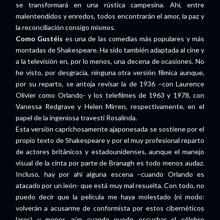
se transformará en una rústica campesina. Ahí, entre
malentendidos y enredos, todos encontrarán el amor, la paz y
la reconciliación consigo mismos.
Como Gustéis
es una de las comedias más populares y más
montadas de Shakespeare. Ha sido también adaptada al cine y
a la televisión en, por lo menos, una decena de ocasiones. No
he visto, por desgracia, ninguna otra versión fílmica aunque,
por su reparto, se antoja revisar la de 1936 –con Laurence
Olivier como Orlando- y los telefilmes de 1963 y 1978, con
Vanessa Redgrave y Helen Mirren, respectivamente, en el
papel de la ingeniosa travesti Rosalinda.
Esta versión caprichosamente ajaponesada se sostiene por el
propio texto de Shakespeare y por el muy profesional reparto
de actores británicos y estadounidenses, aunque el manejo
visual de la cinta por parte de Branagh es todo menos audaz.
Incluso, hay por ahí alguna escena –cuando Orlando es
atacado por un león- que está muy mal resuelta. Con todo, no
puedo decir que la película me haya molestado (ni modo:
volverán a acusarme de conformista por estos cibernéticos
lares) y menos aún cuando puedo escuchar el célebre