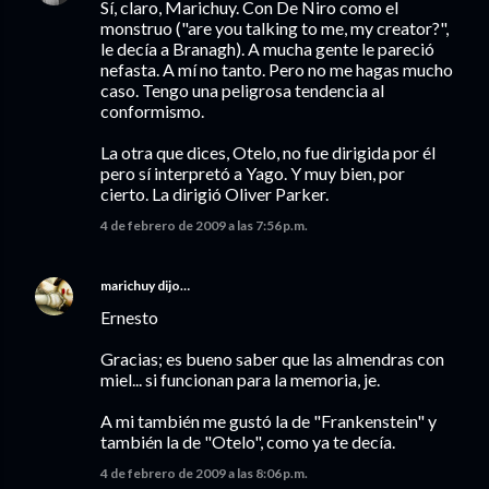
Sí, claro, Marichuy. Con De Niro como el
monstruo ("are you talking to me, my creator?",
le decía a Branagh). A mucha gente le pareció
nefasta. A mí no tanto. Pero no me hagas mucho
caso. Tengo una peligrosa tendencia al
conformismo.
La otra que dices, Otelo, no fue dirigida por él
pero sí interpretó a Yago. Y muy bien, por
cierto. La dirigió Oliver Parker.
4 de febrero de 2009 a las 7:56 p.m.
marichuy
dijo…
Ernesto
Gracias; es bueno saber que las almendras con
miel... si funcionan para la memoria, je.
A mi también me gustó la de "Frankenstein" y
también la de "Otelo", como ya te decía.
4 de febrero de 2009 a las 8:06 p.m.