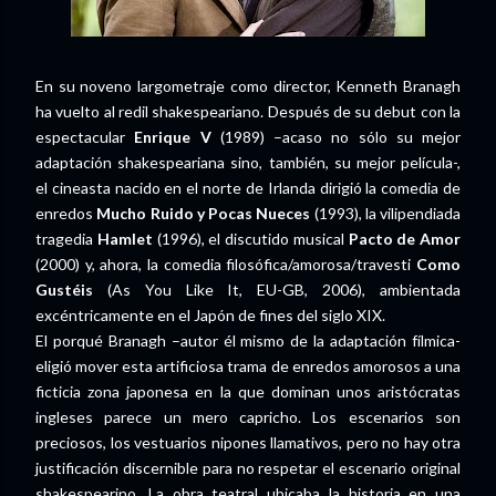
En su noveno largometraje como director, Kenneth Branagh
ha vuelto al redil shakespeariano. Después de su debut con la
espectacular
Enrique V
(1989) –acaso no sólo su mejor
adaptación shakespeariana sino, también, su mejor película-,
el cineasta nacido en el norte de Irlanda dirigió la comedia de
enredos
Mucho Ruido y Pocas Nueces
(1993), la vilipendiada
tragedia
Hamlet
(1996), el discutido musical
Pacto de Amor
(2000) y, ahora, la comedia filosófica/amorosa/travesti
Como
Gustéis
(As You Like It, EU-GB, 2006), ambientada
excéntricamente en el Japón de fines del siglo XIX.
El porqué Branagh –autor él mismo de la adaptación fílmica-
eligió mover esta artificiosa trama de enredos amorosos a una
ficticia zona japonesa en la que dominan unos aristócratas
ingleses parece un mero capricho. Los escenarios son
preciosos, los vestuarios nipones llamativos, pero no hay otra
justificación discernible para no respetar el escenario original
shakespearino. La obra teatral ubicaba la historia en una