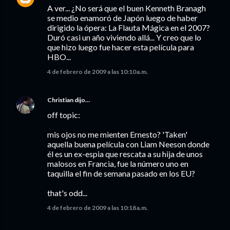
A ver... ¿No será que el buen Kenneth Branagh
se medio enamoró de Japón luego de haber
dirigido la ópera: La Flauta Mágica en el 2007?
Duró casi un año viviendo allá... Y creo que lo
que hizo luego fue hacer esta película para
HBO...
4 de febrero de 2009 a las 10:10 a.m.
Christian
dijo…
off topic:
mis ojos no me mienten Ernesto? 'Taken'
aquella buena película con Liam Neeson donde
él es un ex-espia que rescata a su hija de unos
malosos en Francia, fue la número uno en
taquilla el fin de semana pasado en los EU?
that's odd...
4 de febrero de 2009 a las 10:18 a.m.