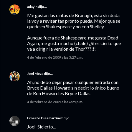
adayin
dijo…
Me gustan las cintas de Branagh, esta sin duda
la voy a revisar tan pronto pueda. Mejor que se
quede en Shakespeare y no con Shelley
Aunque fuera de Shakespeare, me gusta Dead
Again, me gusta mucho (chale) ¿Si es cierto que
va a dirigir la versión de Thor???!!!
4 de febrero de 2009 a las 3:27 p.m.
Joel Meza
dijo…
Ah, no debo dejar pasar cualquier entrada con
Bryce Dallas Howard sin decir: lo único bueno
de Ron Howard es Bryce Dallas.
4 de febrero de 2009 a las 6:29 p.m.
Ernesto Diezmartínez
dijo…
Joel: Sicierto...