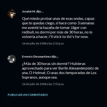
Josafat M.
dijo…
Qué miedo probar unas de esas ondas, capaz
que te quedas ciego, si hace como 3 semanas
me aventé la hazaña de tomar Jäger con
redbull, no dormí por más de 30 horas, no lo
volvería a hacer, I'll stick to tkt's for now.
16 de julio de 2008 a las 2:52 p.m.
Ernesto Diezmartínez
dijo…
¿Más de 30 horas sin dormir? Hubieras
aprovechado para ver Berlin Alexanderplatz de
una. O Heimat. O unas dos temporadas de Los
Sopranos, aunque sea.
16 de julio de 2008 a las 7:55 p.m.
PUBLICAR UN COMENTARIO