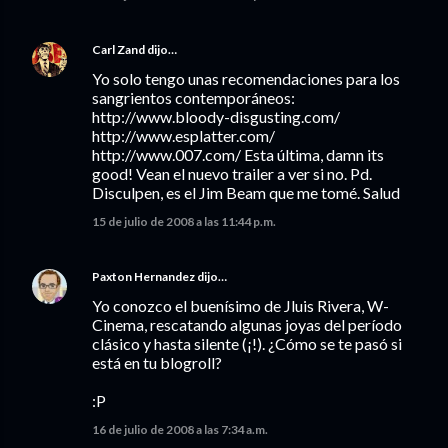
Carl Zand
dijo…
Yo solo tengo unas recomendaciones para los
sangrientos contemporáneos:
http://www.bloody-disgusting.com/
http://www.esplatter.com/
http://www.007.com/ Esta última, damn its
good! Vean el nuevo trailer a ver si no. Pd.
Disculpen, es el Jim Beam que me tomé. Salud
15 de julio de 2008 a las 11:44 p.m.
Paxton Hernandez
dijo…
Yo conozco el buenísimo de Jluis Rivera, W-
Cinema, rescatando algunas joyas del período
clásico y hasta silente (¡!). ¿Cómo se te pasó si
está en tu blogroll?
:P
16 de julio de 2008 a las 7:34 a.m.